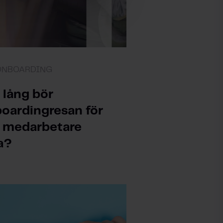
 ONBOARDING
 lång bör
oardingresan för
 medarbetare
a?