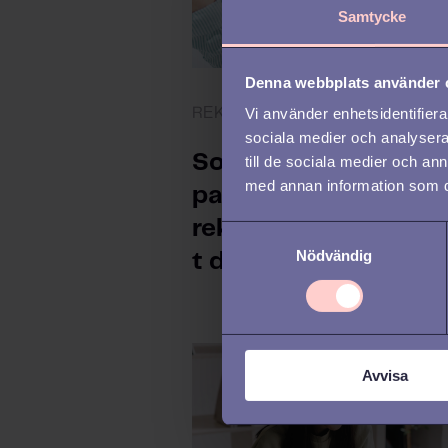
Samtycke
Denna webbplats använder 
REKRYTERING
Vi använder enhetsidentifierar
sociala medier och analysera 
Sommaren är inte en
till de sociala medier och a
med annan information som du 
paus, det är en
rekryteringsmöjligh
S
Nödvändig
a
t du inte vill missa
m
t
y
c
Avvisa
k
e
s