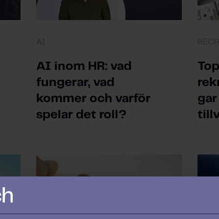
AI
REC
AI inom HR: vad
Top
fungerar, vad
rek
kommer och varför
gar 
spelar det roll?
til