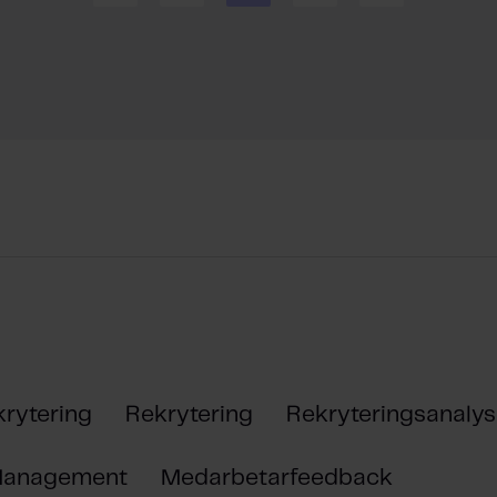
krytering
Rekrytering
Rekryteringsanalys
 Management
Medarbetarfeedback