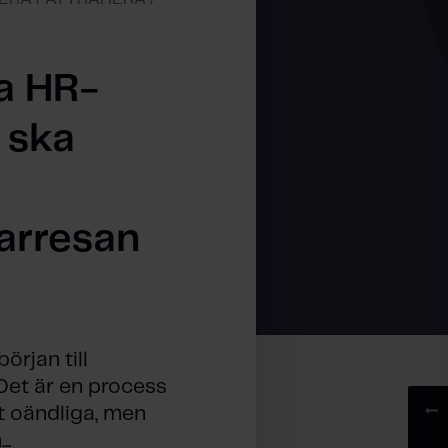
a HR-
 ska
arresan
örjan till
 Det är en process
t oändliga, men
..