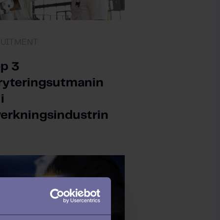
RUITMENT
p 3
ryteringsutmanin
i
lverkningsindustrin