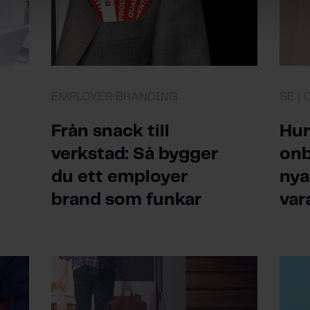
EMPLOYER BRANDING
SE |
Från snack till
Hur
verkstad: Så bygger
onb
du ett employer
nya
brand som funkar
var