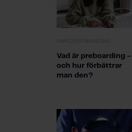
v
a
l
EMPLOYER BRANDING
Vad är preboarding –
och hur förbättrar
man den?