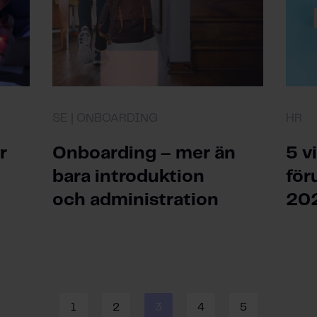
SE | ONBOARDING
HR
r
Onboarding – mer än
5 v
bara introduktion
för
och administration
20
1
2
3
4
5