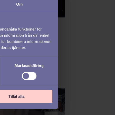
Om
YTERING /
HR
andahålla funktioner för
n information från din enhet
I-förutsägelser
 tur kombinera informationen
deras tjänster.
måste känna till
25
Marknadsföring
Tillåt alla