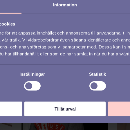
Information
cookies
REKRYTERING
REKR
e för att anpassa innehållet och annonserna till användarna, tillh
vår trafik. Vi vidarebefordrar även sådana identifierare och anna
Rekrytera i sommar –
5 A
nnons- och analysföretag som vi samarbetar med. Dessa kan i sin
har tillhandahållit eller som de har samlat in när du har använt 
din checklista för att
du 
e
ligga steget före när
20
Inställningar
Statistik
andra går på paus
Tillåt urval