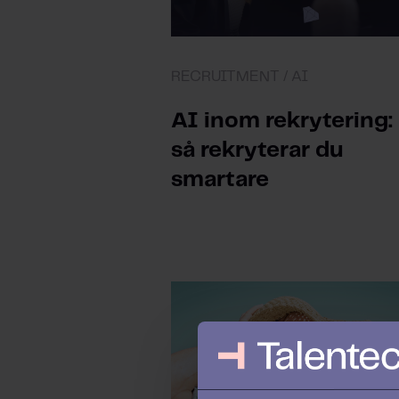
RECRUITMENT /
AI
AI inom rekrytering:
så rekryterar du
smartare