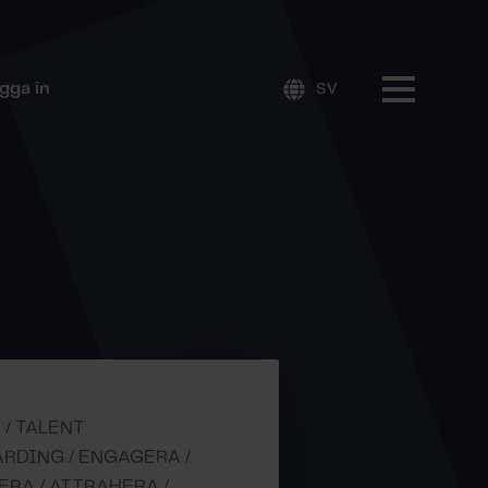
gga in
SV
 / TALENT
RDING / ENGAGERA /
ERA / ATTRAHERA /