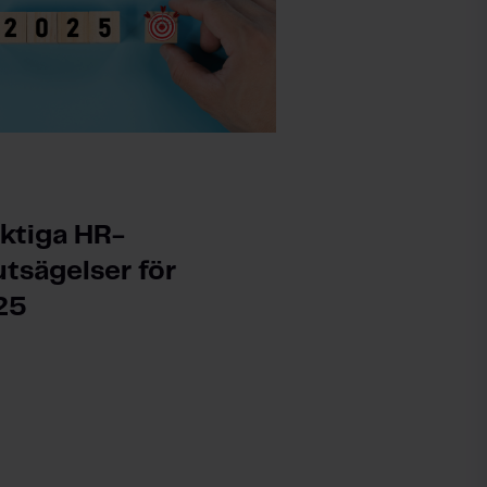
iktiga HR-
utsägelser för
25