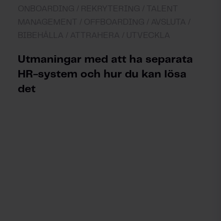
ONBOARDING /
REKRYTERING /
TALENT
MANAGEMENT /
OFFBOARDING /
AVSLUTA /
BIBEHÅLLA /
ATTRAHERA /
UTVECKLA
Utmaningar med att ha separata
HR-system och hur du kan lösa
det