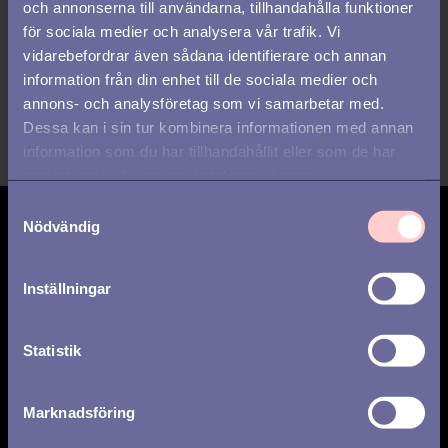
och annonserna till användarna, tillhandahålla funktioner
medarbetarresan och digitalisera
för sociala medier och analysera vår trafik. Vi
dina HR-processer
vidarebefordrar även sådana identifierare och annan
information från din enhet till de sociala medier och
annons- och analysföretag som vi samarbetar med.
Dessa kan i sin tur kombinera informationen med annan
information som du har tillhandahållit eller som de har
samlat in när du har använt deras tjänster.
S
Nödvändig
a
Prenumerera på
m
uppdateringar
t
Inställningar
y
c
k
Statistik
e
Veckovis
Månadsvis
s
Marknadsföring
Jag har tagit del av
integritetspolicyn
och
v
a