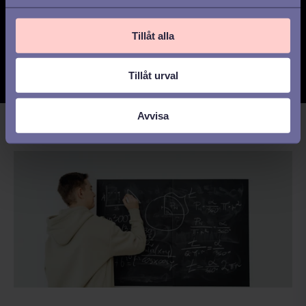
samtycker till behandling av mina
l
personuppgifter.
*
Tillåt alla
Tillåt urval
Avvisa