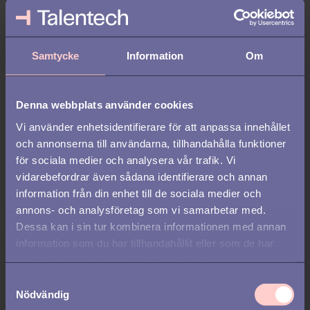
REKRYTERING /
HR
Samtycke
Information
Om
5 AI-förutsägelser du måste
känna till 2025
Denna webbplats använder cookies
Vi använder enhetsidentifierare för att anpassa innehållet
och annonserna till användarna, tillhandahålla funktioner
för sociala medier och analysera vår trafik. Vi
vidarebefordrar även sådana identifierare och annan
information från din enhet till de sociala medier och
annons- och analysföretag som vi samarbetar med.
Dessa kan i sin tur kombinera informationen med annan
information som du har tillhandahållit eller som de har
samlat in när du har använt deras tjänster.
S
Nödvändig
a