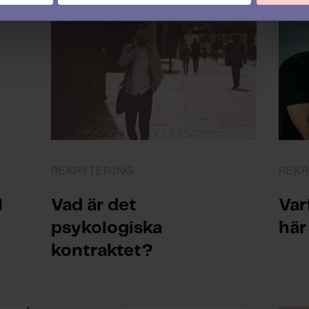
REKRYTERING
REKR
l
Vad är det
Var
psykologiska
här
kontraktet?