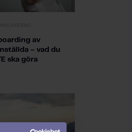
 ONBOARDING
oarding av
nställda – vad du
E ska göra