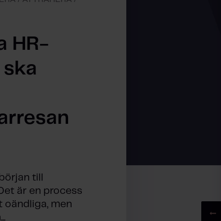
a HR-
 ska
arresan
örjan till
 Det är en process
t oändliga, men
..