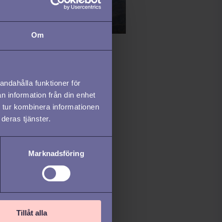
Om
YTERA /
FEATURED /
NT MANAGEMENT /
OARDING /
ENGAGERA /
andahålla funktioner för
n information från din enhet
HÅLLA /
INTRODUCERA /
 tur kombinera informationen
AHERA /
UTVECKLA
deras tjänster.
för dina HR-
cesser ska spegla
Marknadsföring
arbetarresan
Tillåt alla