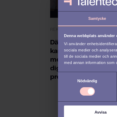
Samtycke
REKRYTERING /
UTVECKLA
Denna webbplats använder 
Därför ska du
Vi använder enhetsidentifierar
sociala medier och analysera 
kartlägga
till de sociala medier och a
medarbetarresan oc
med annan information som du 
digitalisera dina HR-
S
processer
Nödvändig
a
m
t
y
c
Avvisa
k