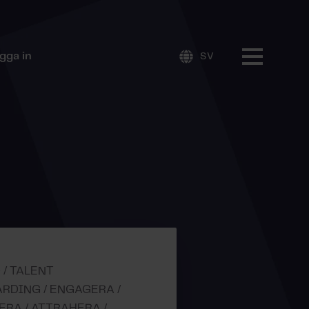
gga in
SV
 / TALENT
RDING / ENGAGERA /
ERA / ATTRAHERA /