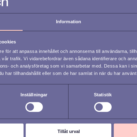
Information
ONBOARDING /
REKRYTERING /
REKR
cookies
TALENT MANAGEMENT /
TALE
OFFBOARDING /
AVSLUTA /
OFFB
e för att anpassa innehållet och annonserna till användarna, tillh
vår trafik. Vi vidarebefordrar även sådana identifierare och anna
BIBEHÅLLA /
ATTRAHERA /
BIBE
nnons- och analysföretag som vi samarbetar med. Dessa kan i sin
UTVECKLA
ATTR
h
har tillhandahållit eller som de har samlat in när du har använt 
Utmaningar med att
Var
ha separata HR-
pro
Inställningar
Statistik
system och hur du
med
kan lösa det
Tillåt urval