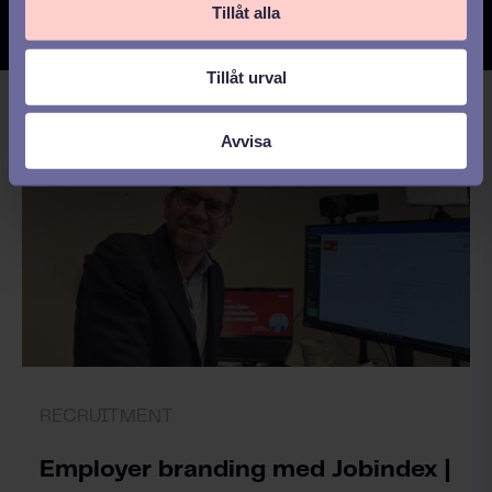
Tillåt alla
Tillåt urval
Avvisa
RECRUITMENT
Employer branding med Jobindex |