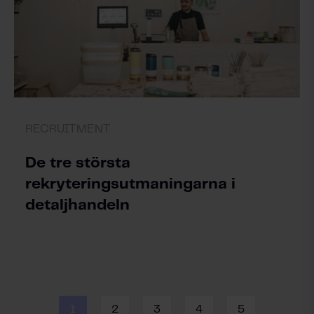
RECRUITMENT
De tre största
rekryteringsutmaningarna i
detaljhandeln
1
2
3
4
5