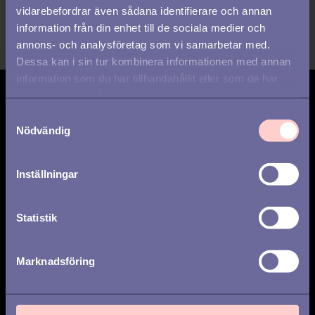
vidarebefordrar även sådana identifierare och annan
information från din enhet till de sociala medier och
annons- och analysföretag som vi samarbetar med.
Dessa kan i sin tur kombinera informationen med annan
information som du har tillhandahållit eller som de har
samlat in när du har använt deras tjänster.
Prenumerera på
S
uppdateringar
Nödvändig
a
m
t
Inställningar
y
c
Veckovis
Månadsvis
k
Statistik
e
Jag har tagit del av
integritetspolicyn
och
s
samtycker till behandling av mina
Marknadsföring
v
personuppgifter.
*
a
l