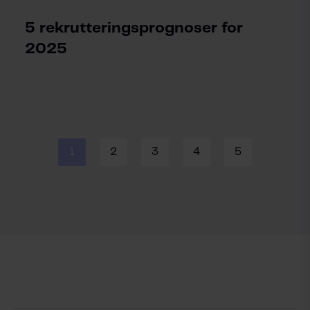
5 rekrutteringsprognoser for
2025
1
2
3
4
5