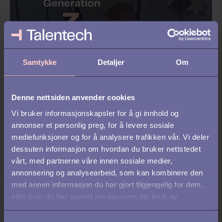
Samtykke
Detaljer
Om
Denne nettsiden anvender cookies
REKRUTTERING /
EMPLOYER BRANDING
Vi bruker informasjonskapsler for å gi innhold og
annonser et personlig preg, for å levere sosiale
Forventninger til arbeidsmarkedet
mediefunksjoner og for å analysere trafikken vår. Vi deler
fra Generasjon Z | Niklas’ historie
dessuten informasjon om hvordan du bruker nettstedet
vårt, med partnerne våre innen sosiale medier,
fortalt
annonsering og analysearbeid, som kan kombinere den
med annen informasjon du har gjort tilgjengelig for dem,
eller som de har samlet inn gjennom din bruk av
tjenestene deres.