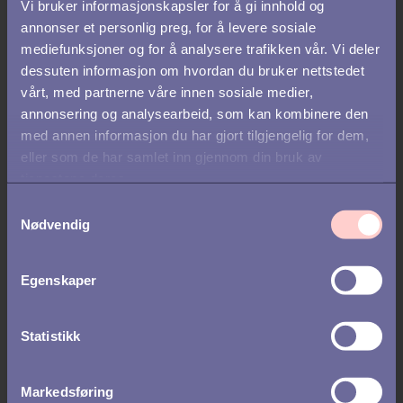
Vi bruker informasjonskapsler for å gi innhold og
annonser et personlig preg, for å levere sosiale
mediefunksjoner og for å analysere trafikken vår. Vi deler
dessuten informasjon om hvordan du bruker nettstedet
vårt, med partnerne våre innen sosiale medier,
annonsering og analysearbeid, som kan kombinere den
med annen informasjon du har gjort tilgjengelig for dem,
eller som de har samlet inn gjennom din bruk av
tjenestene deres.
S
Nødvendig
a
m
t
Egenskaper
RECRUITMENT /
REKRUTTERING /
AI
y
k
AI i rekruttering – slik ansetter du
k
Statistikk
smartere
e
v
Markedsføring
a