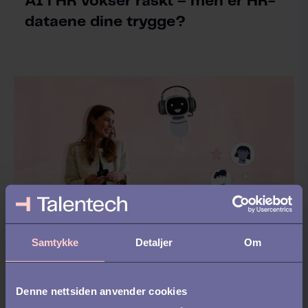
AI i HR vokser raskt – men er HR-
dataene dine trygge?
Samtykke
Detaljer
Om
AI
Hvordan bruke AI i HR: En praktisk
Denne nettsiden anvender cookies
guide for å komme i gang