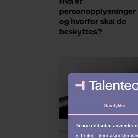
Hva er
personopplysninger
og hvorfor skal de
beskyttes?
Samtykke
Denne nettsiden anvender c
TALENT MANAGEMENT
Vi bruker informasjonskapsler