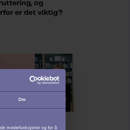
ruttering, og
rfor er det viktig?
Om
NT JOURNEY
iale mediefunksjoner og for å