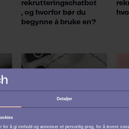
rekrutteringschatbot
rek
, og hvorfor bør du
hvo
begynne å bruke en?
Detaljer
ookies
HR-PLATTFORM
TALE
 for å gi innhold og annonser et personlig preg, for å levere sos