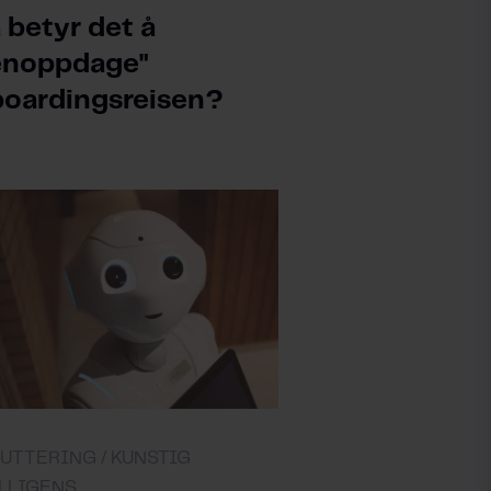
 betyr det å
enoppdage"
oardingsreisen?
UTTERING /
KUNSTIG
LLIGENS