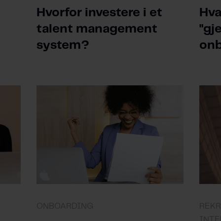
Hvorfor investere i et
Hva
talent management
"gj
system?
onb
ONBOARDING
REKR
INTE