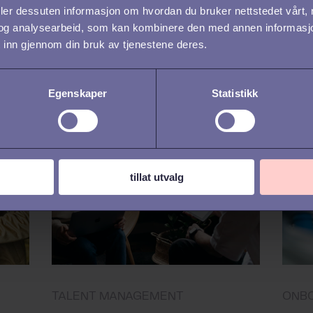
deler dessuten informasjon om hvordan du bruker nettstedet vårt,
3 viktige fordeler
Sli
og analysearbeid, som kan kombinere den med annen informasjon d
med å ha en samlet
HR 
 inn gjennom din bruk av tjenestene deres.
HR-plattform
Moa
Egenskaper
Statistikk
tillat utvalg
TALENT MANAGEMENT
ONB