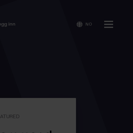
ogg inn
NO
EATURED