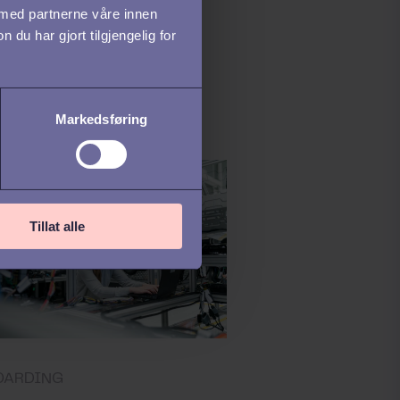
 med partnerne våre innen
k jobber Lyko med
u har gjort tilgjengelig for
- intervju med
 Wictorén
Markedsføring
Tillat alle
OARDING