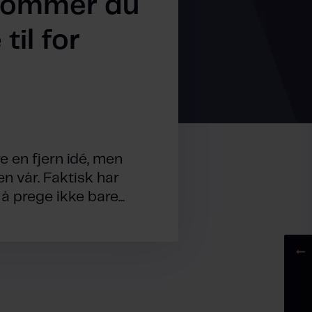
dommer du
til for
e en fjern idé, men
en vår. Faktisk har
 prege ikke bare...