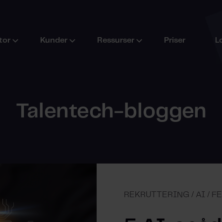
tor
Kunder
Ressurser
Priser
L
Talentech-bloggen
REKRUTTERING / AI / F