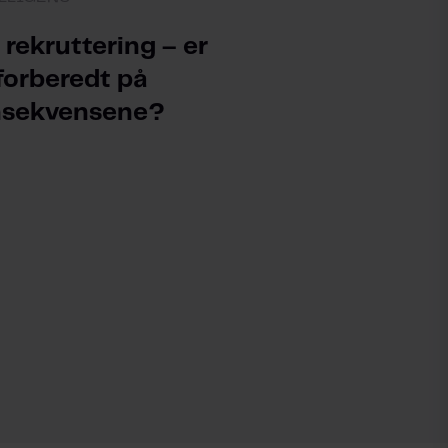
i rekruttering – er
forberedt på
nsekvensene?