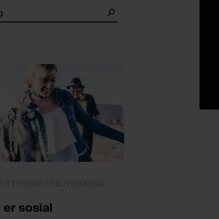
UTTERING /
TILTREKNING
 er sosial