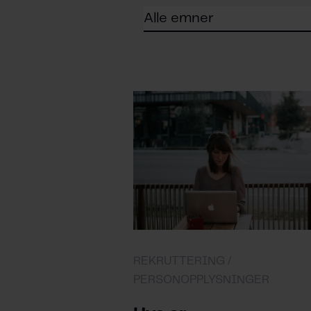
REKRUTTERING /
PERSONOPPLYSNINGER