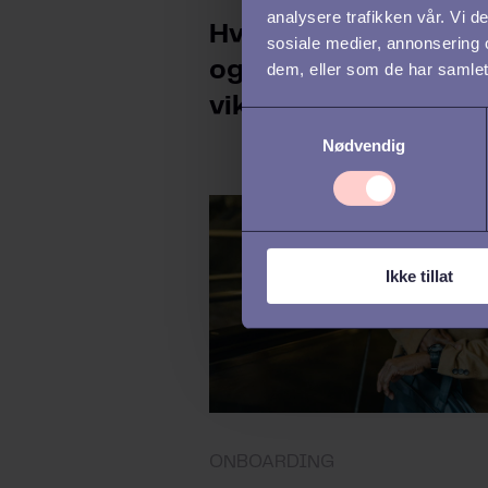
analysere trafikken vår. Vi 
Hva er HR Analytics,
sosiale medier, annonsering 
og hvorfor er det
dem, eller som de har samlet
viktig?
S
Nødvendig
a
m
t
y
k
Ikke tillat
k
e
v
a
l
g
ONBOARDING