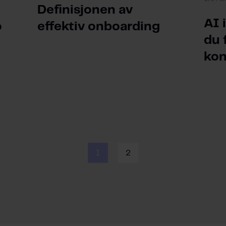
Definisjonen av
AI 
ø
effektiv onboarding
du 
ko
1
2