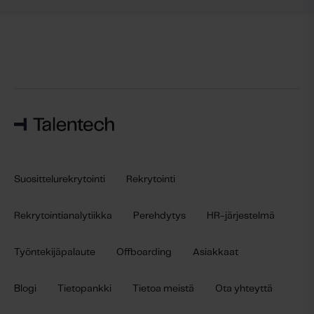
Suosittelurekrytointi
Rekrytointi
Rekrytointianalytiikka
Perehdytys
HR-järjestelmä
Työntekijäpalaute
Offboarding
Asiakkaat
Blogi
Tietopankki
Tietoa meistä
Ota yhteyttä