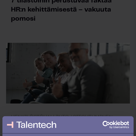
7 tilastoihin perustuvaa faktaa
HR:n kehittämisestä – vakuuta
pomosi
HENKILÖSTÖHALLINTO /
SITOUTUMINEN
8 vinkkiä työntekijöiden