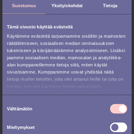
sitouttamiseen
Suostumus
Yksityiskohdat
Tietoja
Tämä sivusto käyttää evästeitä
Käytämme evästeitä tarjoamamme sisällön ja mainosten
räätälöimiseen, sosiaalisen median ominaisuuksien
tukemiseen ja kävijämäärämme analysoimiseen. Lisäksi
jaamme sosiaalisen median, mainosalan ja analytiikka-
alan kumppaneillemme tietoja siitä, miten käytät
sivustoamme. Kumppanimme voivat yhdistää näitä
tietoja muihin tietoihin, joita olet antanut heille tai joita on
kerätty, kun olet käyttänyt heidän palvelujaan.
REKRYTOINTI /
REKRYTOINTITYÖKALU /
S
Välttämätön
u
REKRYTOINNIN KPI:T
o
10 tilastoihin perustuvaa faktaa
s
Mieltymykset
t
rekrytoinneista - vakuuta pomosi