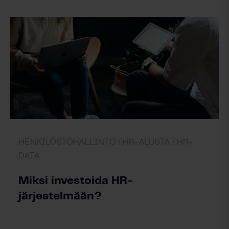
HENKILÖSTÖHALLINTO /
HR-ALUSTA /
HR-
DATA
Miksi investoida HR-
järjestelmään?