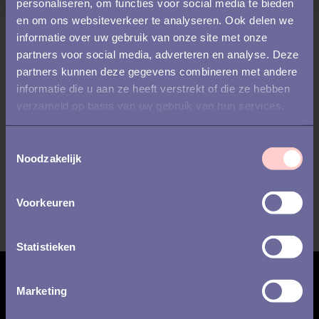
personaliseren, om functies voor social media te bieden
en om ons websiteverkeer te analyseren. Ook delen we
informatie over uw gebruik van onze site met onze
partners voor social media, adverteren en analyse. Deze
partners kunnen deze gegevens combineren met andere
informatie die u aan ze heeft verstrekt of die ze hebben
verzameld op basis van uw gebruik van hun services.
T
Noodzakelijk
o
e
s
Voorkeuren
t
e
m
Statistieken
m
i
Inschrijven voor updates
Marketing
n
g