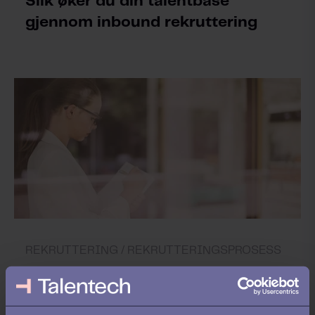
Slik øker du din talentbase
gjennom inbound rekruttering
REKRUTTERING /
REKRUTTERINGSPROSESS
Hvordan sikre rekruttering av
gode ledere