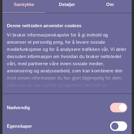
Samtykke
Detaljer
Om
Denne nettsiden anvender cookies
Vi bruker informasjonskapsler for å gi innhold og
annonser et personlig preg, for å levere sosiale
mediefunksjoner og for å analysere trafikken vår. Vi deler
dessuten informasjon om hvordan du bruker nettstedet
vårt, med partnerne våre innen sosiale medier,
annonsering og analysearbeid, som kan kombinere den
med annen informasjon du har gjort tilgjengelig for dem,
eller som de har samlet inn gjennom din bruk av
tjenestene deres.
REKRUTTERING /
STILLINGSANNONSE
S
Slik hever du kvaliteten på din
Nødvendig
a
m
stillingsannonse
t
Egenskaper
y