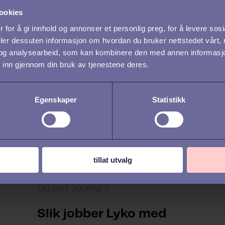
ookies
 for å gi innhold og annonser et personlig preg, for å levere sos
deler dessuten informasjon om hvordan du bruker nettstedet vårt,
og analysearbeid, som kan kombinere den med annen informasjon d
 inn gjennom din bruk av tjenestene deres.
Egenskaper
Statistikk
tillat utvalg
TALENT JOURNEY
Slik jobber Lyko med