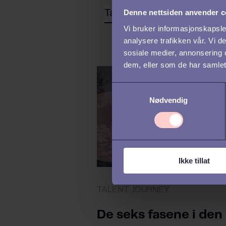
Denne nettsiden anvender c
Vi bruker informasjonskapsler
analysere trafikken vår. Vi 
sosiale medier, annonsering 
dem, eller som de har samlet
S
Nødvendig
a
m
t
y
k
Ikke tillat
k
e
v
TALENT JOURNEY
a
l
De seks fasene i den
g