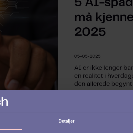
5 AI-spå
må kjenne 
2025
05-05-2025
AI er ikke lenger bar
en realitet i hverdag
den allerede begynt å
Detaljer