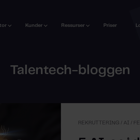
tor
Kunder
Ressurser
Priser
L
Talentech-bloggen
REKRUTTERING / AI / F