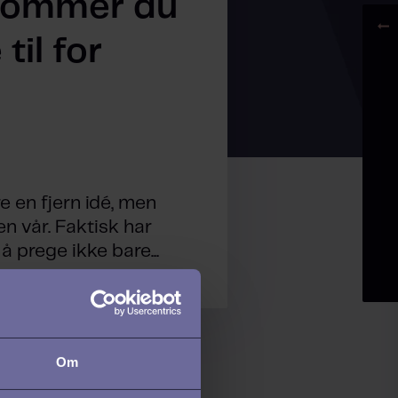
dommer du
til for
e en fjern idé, men
en vår. Faktisk har
 prege ikke bare...
Om