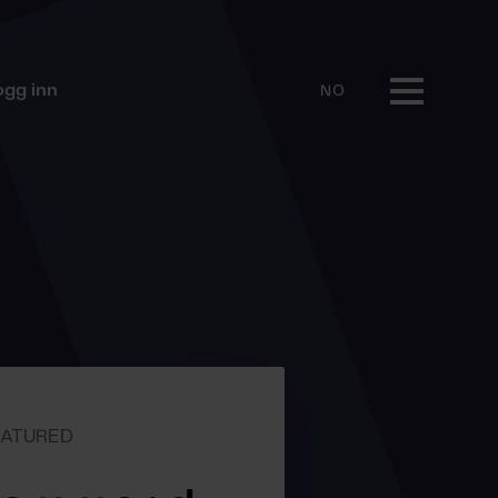
ogg inn
NO
EATURED