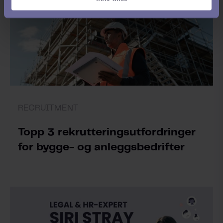
RECRUITMENT
Topp 3 rekrutteringsutfordringer
for bygge- og anleggsbedrifter