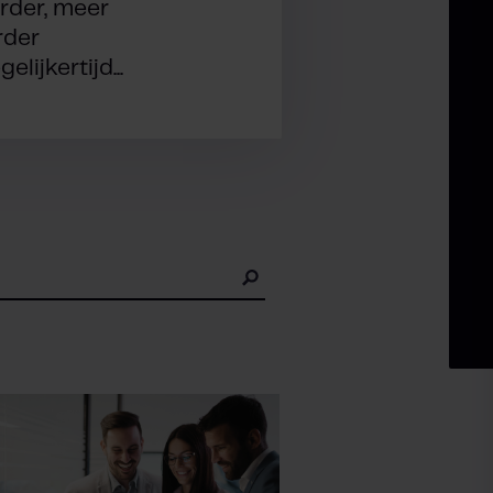
rder, meer
rder
lijkertijd...