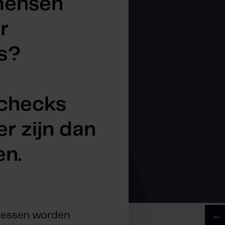
mensen
r
s?
echecks
er zijn dan
en.
cessen worden