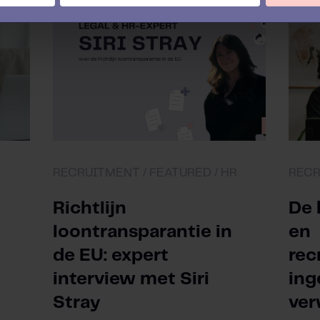
RECRUITMENT /
FEATURED /
HR
REC
Richtlijn
De 
loontransparantie in
en
de EU: expert
rec
interview met Siri
ing
Stray
ver