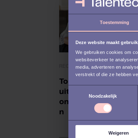
Toestemming
Deze website maakt gebruik
We gebruiken cookies om cont
websiteverkeer te analyseren
RECRUITMENT
media, adverteren en analys
verstrekt of die ze hebben v
Top 3 recruitment
T
uitdagingen voor
Noodzakelijk
o
onderwijsinstellinge
e
s
n
t
e
Weigeren
m