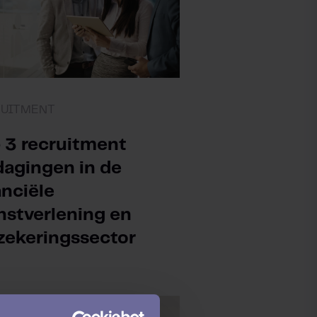
RUITMENT
 3 recruitment
dagingen in de
anciële
nstverlening en
zekeringssector