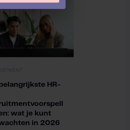
RUITMENT
belangrijkste HR-
ruitmentvoorspell
en: wat je kunt
wachten in 2026