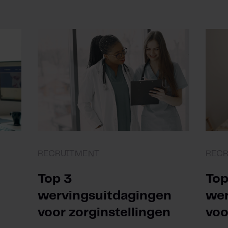
RECRUITMENT
REC
Top 3
Top
wervingsuitdagingen
wer
voor zorginstellingen
voo