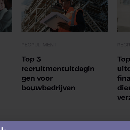
RECRUITMENT
REC
Top 3
Top
recruitmentuitdagin
uit
gen voor
fin
bouwbedrijven
die
ver