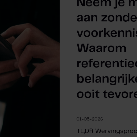
Neem je 
aan zonde
voorkenni
Waarom
referenti
belangrijk
ooit tevor
01-05-2026
TL;DR Wervingspro