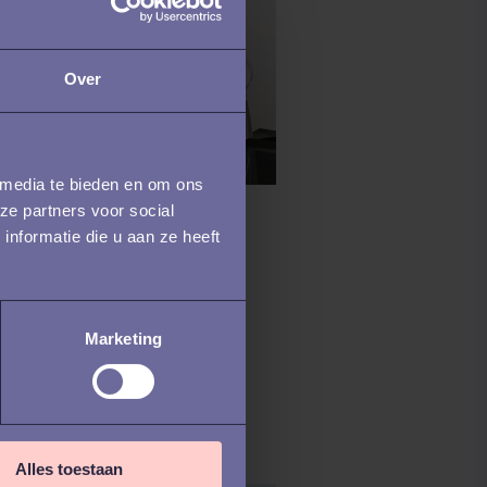
Over
 media te bieden en om ons
ze partners voor social
RUITMENT
nformatie die u aan ze heeft
 3 recruitment
dagingen voor
Marketing
isory & legal
vices
Alles toestaan