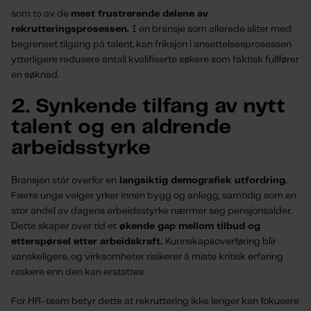
som to av de
mest frustrerende delene av
rekrutteringsprosessen.
I en bransje som allerede sliter med
begrenset tilgang på talent, kan friksjon i ansettelsesprosessen
ytterligere redusere antall kvalifiserte søkere som faktisk fullfører
en søknad.
2. Synkende tilfang av nytt
talent og en aldrende
arbeidsstyrke
Bransjen står overfor en
langsiktig demografisk utfordring.
Færre unge velger yrker innen bygg og anlegg, samtidig som en
stor andel av dagens arbeidsstyrke nærmer seg pensjonsalder.
Dette skaper over tid et
økende gap mellom tilbud og
etterspørsel etter arbeidskraft.
Kunnskapsoverføring blir
vanskeligere, og virksomheter risikerer å miste kritisk erfaring
raskere enn den kan erstattes.
For HR-team betyr dette at rekruttering ikke lenger kan fokusere