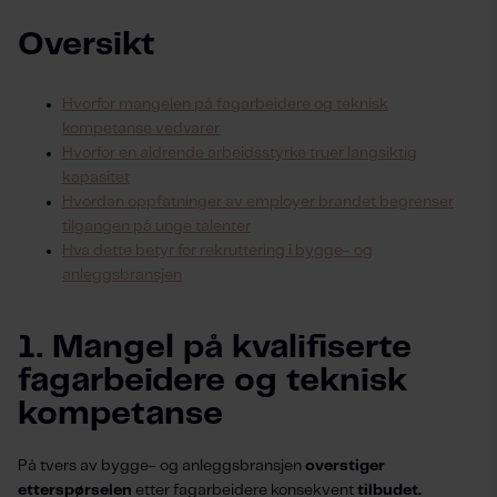
Oversikt 
Hvorfor mangelen på fagarbeidere og teknisk
kompetanse vedvarer
Hvorfor en aldrende arbeidsstyrke truer langsiktig
kapasitet
Hvordan oppfatninger av employer brandet begrenser
tilgangen på unge talenter
Hva dette betyr for rekruttering i bygge- og
anleggsbransjen
1. Mangel på kvalifiserte
fagarbeidere og teknisk
kompetanse
På tvers av bygge- og anleggsbransjen
overstiger
etterspørselen
etter fagarbeidere konsekvent
tilbudet.