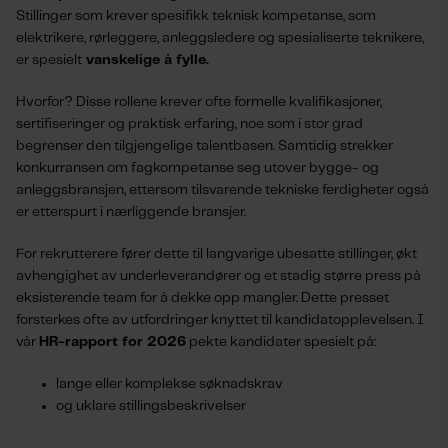
Stillinger som krever spesifikk teknisk kompetanse, som
elektrikere, rørleggere, anleggsledere og spesialiserte teknikere,
er spesielt
vanskelige å fylle.
Hvorfor? Disse rollene krever ofte formelle kvalifikasjoner,
sertifiseringer og praktisk erfaring, noe som i stor grad
begrenser den tilgjengelige talentbasen. Samtidig strekker
konkurransen om fagkompetanse seg utover bygge- og
anleggsbransjen, ettersom tilsvarende tekniske ferdigheter også
er etterspurt i nærliggende bransjer.
For rekrutterere fører dette til langvarige ubesatte stillinger, økt
avhengighet av underleverandører og et stadig større press på
eksisterende team for å dekke opp mangler. Dette presset
forsterkes ofte av utfordringer knyttet til kandidatopplevelsen. I
vår
HR-rapport for 2026
pekte kandidater spesielt på:
lange eller komplekse søknadskrav
og uklare stillingsbeskrivelser