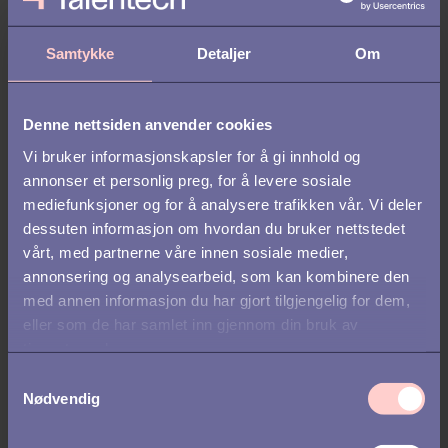
krevende, tradisjonell og mindre attraktiv
sammenlignet
med andre bransjer. Disse oppfatningene kan skremme bort
Samtykke
Detaljer
Om
yngre kandidater før de i det hele tatt vurderer å søke.
Employer branding spiller derfor en avgjørende rolle. Hvordan
Denne nettsiden anvender cookies
organisajsoner kommuniserer arbeidsforhold,
utviklingsmuligheter, sikkerhet og karriereprogresjon påvirker
Vi bruker informasjonskapsler for å gi innhold og
direkte om unge talenter engasjerer seg i bransjen i det hele tatt.
annonser et personlig preg, for å levere sosiale
Dette samsvarer med funn fra vår HR-rapport for 2026, der
mediefunksjoner og for å analysere trafikken vår. Vi deler
kandidater fortalte oss at når de først ser på en stillingsannonse,
dessuten informasjon om hvordan du bruker nettstedet
er følgende tre faktorer viktigst for å fange deres
vårt, med partnerne våre innen sosiale medier,
oppmerksomhet:
annonsering og analysearbeid, som kan kombinere den
med annen informasjon du har gjort tilgjengelig for dem,
stillingstittel og overskrift
selskapets kultur og verdier
eller som de har samlet inn gjennom din bruk av
og hovedansvarsområder
tjenestene deres.
S
Nødvendig
a
Dette understreker hvor viktig employer branding og tydelighet
m
er for om yngre kandidater engasjerer seg i muligheter i