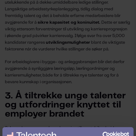
utelukkende på å dekke umiddelbare ledige stillinger.
Langsiktige arbeidsstyrkeplanlegging, tidlig dialog med
fremtidig talent og det å beholde erfarne medarbeidere blir
avgjørende for å
sikre kapasitet og koninuitet.
Dette er særlig
viktig ettersom forventninger til utvikling og karriereprogresjon
i økende grad påvirker karrierevalg. Ifølge svar fra over 5,000
kandidater rangeres
utviklingsmuligheter
blant de viktigste
faktorene når de vurderer hvilke stillinger de søker på.
For arbeidsgivere i bygge- og anleggsbransjen blir det derfor
avgjørende å synliggjøre læringsløp, lærlingordninger og
karrieremuligheter, både for å tiltrekke nye talenter og for å
bevare kunnskap i organisasjonen.
3. Å tiltrekke unge talenter
og utfordringer knyttet til
employer brandet
Selv om bygge- og anleggsbransjen tilbyr stabilt arbeid og
meningsfulle oppgaver, oppfattes den ofte som
fysisk