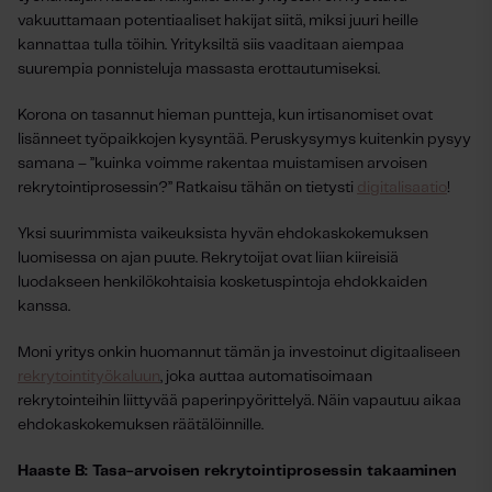
vakuuttamaan potentiaaliset hakijat siitä, miksi juuri heille
kannattaa tulla töihin. Yrityksiltä siis vaaditaan aiempaa
suurempia ponnisteluja massasta erottautumiseksi.
Korona on tasannut hieman puntteja, kun irtisanomiset ovat
lisänneet työpaikkojen kysyntää. Peruskysymys kuitenkin pysyy
samana – ”kuinka voimme rakentaa muistamisen arvoisen
rekrytointiprosessin?” Ratkaisu tähän on tietysti
digitalisaatio
!
Yksi suurimmista vaikeuksista hyvän ehdokaskokemuksen
luomisessa on ajan puute.
Rekrytoijat ovat liian kiireisiä
luodakseen henkilökohtaisia kosketuspintoja ehdokkaiden
kanssa.
Moni yritys onkin huomannut tämän ja investoinut digitaaliseen
rekrytointityökaluun
, joka auttaa automatisoimaan
rekrytointeihin liittyvää paperinpyörittelyä. Näin vapautuu aikaa
ehdokaskokemuksen räätälöinnille.
Haaste B: Tasa-arvoisen rekrytointiprosessin takaaminen