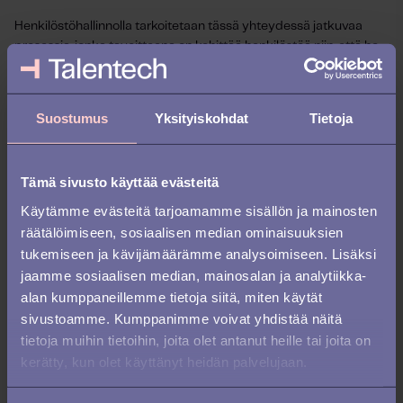
Henkilöstöhallinnolla tarkoitetaan tässä yhteydessä jatkuvaa
prosessia, jonka tavoitteena on kehittää henkilöstöä niin, että he
saavuttavat täyden potentiaalinsa ja tuovat lisäarvoa
organisaatiolle.
Suostumus
Yksityiskohdat
Tietoja
Henkilöstöhallintoon sisältyy monenlaisia asioita kompetenssien
tunnistamisesta koulutusohjelmiin, arviointikeskusteluihin sekä
työntekijädatan hallinnointiin.
Tämä sivusto käyttää evästeitä
Hyvin toteutettuna henkilöstöhallinnon prosessit auttavat
Käytämme evästeitä tarjoamamme sisällön ja mainosten
rakentamaan tyytyväisen ja tuotteliaan henkilöstön, mikä
räätälöimiseen, sosiaalisen median ominaisuuksien
luonnollisesti on elintärkeää yrityksen menestymisen kannalta.
tukemiseen ja kävijämäärämme analysoimiseen. Lisäksi
jaamme sosiaalisen median, mainosalan ja analytiikka-
Vinkki!
Henkilöstöhallinto voidaan karkeasti jakaa kolmeen
alan kumppaneillemme tietoja siitä, miten käytät
pääelementtiin: datan hallintaan, arviointeihin sekä
sivustoamme. Kumppanimme voivat yhdistää näitä
kompetenssien hallintaan. Lue aiheesta lisää
täältä
.
tietoja muihin tietoihin, joita olet antanut heille tai joita on
kerätty, kun olet käyttänyt heidän palvelujaan.
5. vaihe: Työntekijöiden säilyttäminen