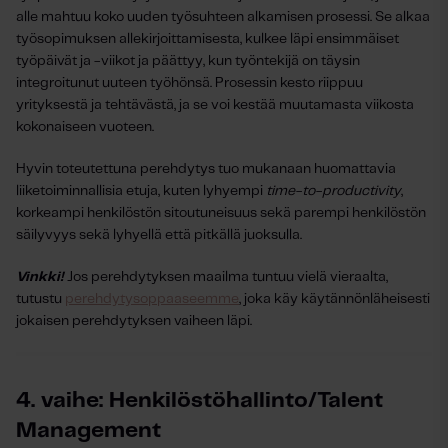
alle mahtuu koko uuden työsuhteen alkamisen prosessi.
Se alkaa
työsopimuksen allekirjoittamisesta, kulkee läpi ensimmäiset
työpäivät ja -viikot ja päättyy, kun työntekijä on täysin
integroitunut uuteen työhönsä. Prosessin kesto riippuu
yrityksestä ja tehtävästä, ja se voi kestää muutamasta viikosta
kokonaiseen vuoteen.
Hyvin toteutettuna perehdytys tuo mukanaan huomattavia
liiketoiminnallisia etuja, kuten lyhyempi
time-to-productivity
,
korkeampi henkilöstön sitoutuneisuus sekä parempi henkilöstön
säilyvyys sekä lyhyellä että pitkällä juoksulla.
Vinkki!
Jos perehdytyksen maailma tuntuu vielä vieraalta,
tutustu
perehdytysoppaaseemme
, joka käy käytännönläheisesti
jokaisen perehdytyksen vaiheen läpi.
4. vaihe: Henkilöstöhallinto/Talent
Management