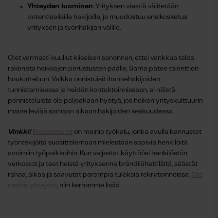
Yhteyden luominen
: Yrityksen viestiä välitetään
potentiaalisille hakijoille, ja muodostuu ensikosketus
yrityksen ja työnhakijan välille.
Olet varmasti kuullut kliseisen sanonnan, ettei vankkaa taloa
rakeneta heikkojen perustusten päälle. Sama pätee talenttien
houkutteluun. Vaikka onnistuisit ihannehakijoiden
tunnistamisessa ja heidän kontaktoinnissaan, ei näistä
ponnisteluista ole paljoakaan hyötyä, jos heikon yrityskulttuurin
maine leviää samaan aikaan hakijoiden keskuudessa.
Vinkki!
iReccomend
on mainio työkalu, jonka avulla kannustat
työntekijöitä suosittelemaan mielestään sopivia henkilöitä
avoimiin työpaikkoihin. Kun valjastat käyttöösi henkilöstön
verkostot ja teet heistä yrityksenne brändilähettiläitä, säästät
rahaa, aikaa ja saavutat parempia tuloksia rekrytoinneissa.
Ota
meihin yhteyttä
, niin kerromme lisää.