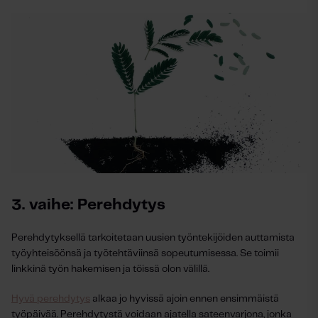
3. vaihe: Perehdytys
Perehdytyksellä tarkoitetaan uusien työntekijöiden auttamista
työyhteisöönsä ja työtehtäviinsä sopeutumisessa. Se toimii
linkkinä työn hakemisen ja töissä olon välillä.
Hyvä perehdytys
alkaa jo hyvissä ajoin ennen ensimmäistä
työpäivää. Perehdytystä voidaan ajatella sateenvarjona, jonka