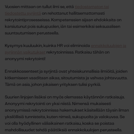
Vuosien mittaan on tullut ilmi se, että
tiedostamaton tai
tiedostettu syrjintä
on rehottanut hallitsemattomasti
rekrytointiprosesseissa. Kompetenssien sijaan ehdokkaita on
karsiutunut pois sukupuolen, iän tai esimerkiksi seksuaalisen
suuntautumisen perusteella.
Kysymys kuuluukin, kuinka HR voi eliminoida
ennakkoluulojen ja
syrjinnän vaikutukset
rekrytoinnissa. Ratkaisu tähän on
anonyymi rekrytointi!
Ennakkoasenteet ja syrjintä ovat yhteiskunnallisia ilmiöitä, joiden
kitkemiseen vaaditaan aikaa, sitoutumista ja vahvaa johtavuutta.
Tämä on asia, johon jokaisen yrityksen tulisi pyrkiä.
Suurien linjojen lisäksi on myös olemassa käytännön ratkaisuja.
Anonyymi rekrytointi on yksi niistä. Nimensä mukaisesti
anonyymissä rekrytoinnissa hakemukset käsitellään täysin ilman
yksilöllisiä tunnisteita, kuten nimeä, sukupuolta ja valokuvaa. Se
voi olla hyödyllinen väliaikainen ratkaisu, koska se poistaa
mahdollisuudet tehdä päätöksiä ennakkoluulojen perusteella.