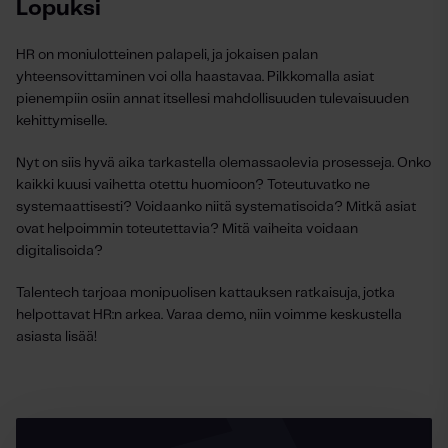
Lopuksi
HR on moniulotteinen palapeli, ja jokaisen palan
yhteensovittaminen voi olla haastavaa. Pilkkomalla asiat
pienempiin osiin annat itsellesi mahdollisuuden tulevaisuuden
kehittymiselle.
Nyt on siis hyvä aika tarkastella olemassaolevia prosesseja. Onko
kaikki kuusi vaihetta otettu huomioon? Toteutuvatko ne
systemaattisesti? Voidaanko niitä systematisoida? Mitkä asiat
ovat helpoimmin toteutettavia? Mitä vaiheita voidaan
digitalisoida?
Talentech tarjoaa monipuolisen kattauksen ratkaisuja, jotka
helpottavat HR:n arkea. Varaa demo, niin voimme keskustella
asiasta lisää!