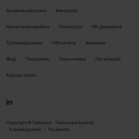
Suosittelurekrytointi
Rekrytointi
Rekrytointianalytiikka
Perehdytys
HR-järjestelmä
Työntekijäpalaute
Offboarding
Asiakkaat
Blogi
Tietopankki
Tietoa meistä
Ota yhteyttä
Kirjaudu sisään
Copyright © Talentech
Tietosuojakäytäntö
•
Evästekäytäntö
•
Sivukartta