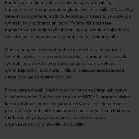
Kuudes ja viimeinen vaihe on poistuvista työntekijöistä
huolehtiminen. Se tunnetaan englanniksi nimityksillä
offboarding
tai
exit management
, ja sillä tarkoitetaan prosessia, joka edeltää
työntekijän ja työnantajan ”eroa”. Työntekijä ansaitsee
kunnioittavan kohtelun työsuhteen loppuun saakka, tuli päätös
työsuhteen irtisanomisesta työntekijältä tai työnantajalta.
Onnistunut poistuvista työntekijöistä huolehtiminen auttaa
työntekijää irtautumaan yrityksestä ja siirtämään tietoa muille
työntekijöille. Se voi myös auttaa suojelemaan yrityksen
työnantajabrändiä. Samalla HR:llä on tilaisuus kerätä tärkeää
tietoa yrityksen ongelmakohdista.
Poistuvista työntekijöistä huolehtiminen on vähiten kehittynyt
elinkaaren vaihe. Tutkimusten mukaan 60% HR-ammattilaisista
kertoi yrityksessään olevan käytössä vain alkeellinen prosessi
poistuville työntekijöille. Poistumisen fasilitoimisella on kuitenkin
merkittäviä hyötyjä, ja sillä voi olla suurikin vaikutus
organisaatioon kohdistuville käsityksille.