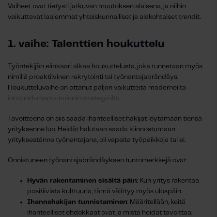
Vaiheet ovat tietysti jatkuvan muutoksen alaisena, ja niihin
vaikuttavat laajemmat yhteiskunnalliset ja alakohtaiset trendit.
1. vaihe: Talenttien houkuttelu
Työntekijän elinkaari alkaa houkuttelusta, joka tunnetaan myös
nimillä proaktiivinen rekrytointi tai työnantajabrändäys.
Houkutteluvaihe on ottanut paljon vaikutteita moderneilta
inbound-markkinoinnin strategioilta
.
Tavoitteena on siis saada ihanteelliset hakijat löytämään tiensä
yrityksenne luo. Heidät halutaan saada kiinnostumaan
yrityksestänne työnantajana, oli vapaita työpaikkoja tai ei.
Onnistuneen työnantajabrändäyksen tuntomerkkejä ovat:
Hyvän rakentaminen sisältä päin
: Kun yritys rakentaa
positiivista kulttuuria, tämä välittyy myös ulospäin.
Ihannehakijan tunnistaminen
: Määritellään, keitä
ihanteelliset ehdokkaat ovat ja mistä heidät tavoittaa.