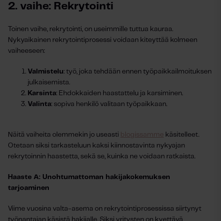
2. vaihe: Rekrytointi
Toinen vaihe, rekrytointi, on useimmille tuttua kauraa.
Nykyaikainen rekrytointiprosessi voidaan kiteyttää kolmeen
vaiheeseen:
Valmistelu
: työ, joka tehdään ennen työpaikkailmoituksen
julkaisemista.
Karsinta
: Ehdokkaiden haastattelu ja karsiminen.
Valinta
: sopiva henkilö valitaan työpaikkaan.
Näitä vaiheita olemmekin jo useasti
blogissamme
käsitelleet.
Otetaan siksi tarkasteluun kaksi kiinnostavinta nykyajan
rekrytoinnin haastetta, sekä se, kuinka ne voidaan ratkaista.
Haaste A: Unohtumattoman hakijakokemuksen
tarjoaminen
Viime vuosina valta-asema on rekrytointiprosessissa siirtynyt
työnantajan käsistä hakijalle. Siksi yritysten on kyettävä