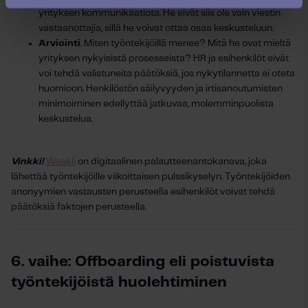
yrityksen kommunikaatiota. He eivät siis ole vain viestin
vastaanottajia, sillä he voivat ottaa osaa keskusteluun.
Arviointi
. Miten työntekijöillä menee? Mitä he ovat mieltä
yrityksen nykyisistä prosesseista? HR ja esihenkilöt eivät
voi tehdä valistuneita päätöksiä, jos nykytilannetta ei oteta
huomioon. Henkilöstön säilyvyyden ja irtisanoutumisten
minimoiminen edellyttää jatkuvaa, molemminpuolista
keskustelua.
Vinkki!
Weekli
on digitaalinen palautteenantokanava, joka
lähettää työntekijöille viikoittaisen pulssikyselyn. Työntekijöiden
anonyymien vastausten perusteella esihenkilöt voivat tehdä
päätöksiä faktojen perusteella.
6. vaihe: Offboarding eli poistuvista
työntekijöistä huolehtiminen