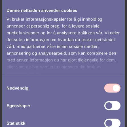
meningsfullt til virksomheten din.
Denne nettsiden anvender cookies
Talent management omfatter alt fra å identifisere og utvikle dine
Vi bruker informasjonskapsler for å gi innhold og
medarbeideres kompetanse, til å administrere og vedlikeholde
annonser et personlig preg, for å levere sosiale
kurs og opplæring, koordinere medarbeidersamtaler og
mediefunksjoner og for å analysere trafikken vår. Vi deler
håndtering av ansattes data.
dessuten informasjon om hvordan du bruker nettstedet
vårt, med partnerne våre innen sosiale medier,
En god løsning for talent management støtter utviklingen av mer
annonsering og analysearbeid, som kan kombinere den
fornøyde og produktive ansatte, og er avgjørende for enhver
virksomhet som ønsker å nå sine langsiktige forretningsmål.
med annen informasjon du har gjort tilgjengelig for dem,
eller som de har samlet inn gjennom din bruk av
tjenestene deres.
Tips:
S
Nødvendig
a
Håndtering av medarbeiderdata og
m
medarbeiderutvikling
er viktige deler av talent
t
management.
Egenskaper
y
Les mer her:
Hva er talent management, og hvorfor er det
viktig?
k
k
Statistikk