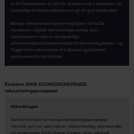
er tid. Rekrutterere er ofte for opptatt med å investere i de
personlige kontaktpunktene som gir en god opplevelse.
Mange virksomheter kjenner seg igjen i dette. De
investerer i digitale rekrutteringsverktøy som
automatiserer mye av det kjedelige
administrasjonsarbeidet knyttet til rekrutteringsfasen – og
frigjør tid for rekrutterere til å tilpasse og forbedre
opplevelsen for kandidater.
Etablere IKKE-DISKRIMINERENDE
rekrutteringsprosesser
Utfordringen
Det har blitt klart at mange rekrutteringsprosesser
historisk sett har vært fulle av diskriminering, ubevisst eller
på annen måte, fra hudfarge til kjønn, alder, seksuell