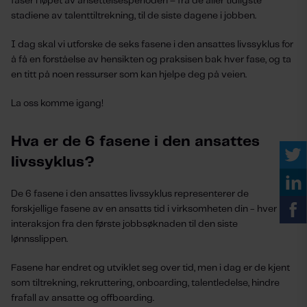
faser i løpet av ansettelsesperioden – fra de aller tidligste
stadiene av talenttiltrekning, til de siste dagene i jobben.
I dag skal vi utforske de seks fasene i den ansattes livssyklus for
å få en forståelse av hensikten og praksisen bak hver fase, og ta
en titt på noen ressurser som kan hjelpe deg på veien.
La oss komme igang!
Hva er de 6 fasene i den ansattes
livssyklus?
De 6 fasene i den ansattes livssyklus representerer de
forskjellige fasene av en ansatts tid i virksomheten din - hver
interaksjon fra den første jobbsøknaden til den siste
lønnsslippen.
Fasene har endret og utviklet seg over tid, men i dag er de kjent
som tiltrekning, rekruttering, onboarding, talentledelse, hindre
frafall av ansatte og offboarding.