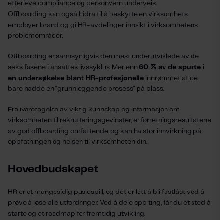
etterleve compliance og personvern underveis.
Offboarding kan også bidra til å beskytte en virksomhets
employer brand og gi HR-avdelinger innsikt i virksomhetens
problemområder.
Offboarding er sannsynligvis den mest underutviklede av de
seks fasene i ansattes livssyklus. Mer enn
60 % av de spurte i
en undersøkelse blant HR-profesjonelle
innrømmet at de
bare hadde en "grunnleggende prosess" på plass.
Fra ivaretagelse av viktig kunnskap og informasjon om
virksomheten til rekrutteringsgevinster, er forretningsresultatene
av god offboarding omfattende, og kan ha stor innvirkning på
oppfatningen og helsen til virksomheten din.
Hovedbudskapet
HR er et mangesidig puslespill, og det er lett å bli fastlåst ved å
prøve å løse alle utfordringer. Ved å dele opp ting, får du et sted å
starte og et roadmap for fremtidig utvikling.