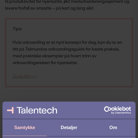
til produktivitet for nyansatte, økt medarbeiderengasjement og
lavere frafall av ansatte – på kort og lang sikt.
Tips:
Hvis onboarding er et nytt konsept for deg, kan du ta en
titt på Talmundos onboardingsguide for beste praksis,
med praktiske eksempler på hvert trinn av
onboardingsreisen for nyansatte.
Ta en titt >>>
Fase 4: Talent Management
Den fjerde fasen av den ansattes livssyklus er talent
Samtykke
Detaljer
Om
management. Det er den pågående prosessen med å utvikle
dine ansatte, for å sikre at de når sitt fulle potensial og bidrar