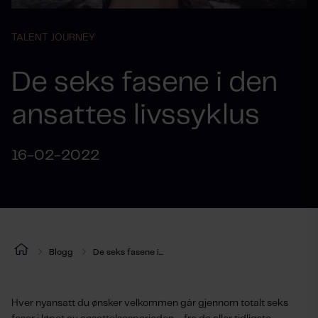
TALENT JOURNEY
De seks fasene i den
ansattes livssyklus
16-02-2022
Blogg
De seks fasene i...
Hver nyansatt du ønsker velkommen går gjennom totalt seks