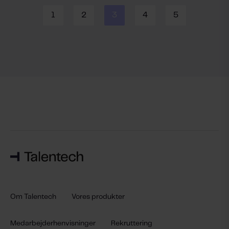
1
2
3
4
5
Om Talentech
Vores produkter
Medarbejderhenvisninger
Rekruttering