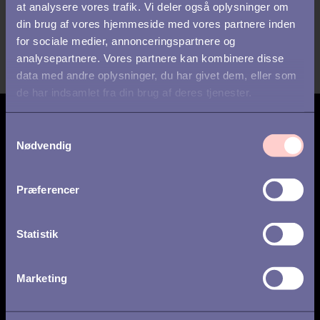
morgendagens rekruttering?
at analysere vores trafik. Vi deler også oplysninger om
din brug af vores hjemmeside med vores partnere inden
for sociale medier, annonceringspartnere og
analysepartnere. Vores partnere kan kombinere disse
data med andre oplysninger, du har givet dem, eller som
de har indsamlet fra din brug af deres tjenester.
Tilmeld dig opdateringer
S
Nødvendig
a
m
t
Præferencer
y
Ugentlig
Månedligt
k
k
Statistik
Jeg har læst
privatlivspolitikken
og
e
accepterer behandlingen af mine persondata.
*
v
Marketing
a
l
g