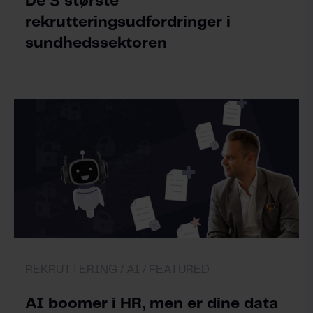
De 3 største
rekrutteringsudfordringer i
sundhedssektoren
REKRUTTERING /
AI /
FEATURED
AI boomer i HR, men er dine data