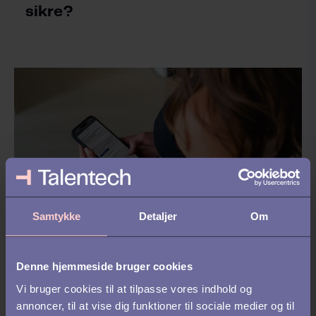
sikre?
Samtykke
Detaljer
Om
REKRUTTERING
Denne hjemmeside bruger cookies
Hvad er recruitment marketing og
Vi bruger cookies til at tilpasse vores indhold og
hvordan skaber det
annoncer, til at vise dig funktioner til sociale medier og til