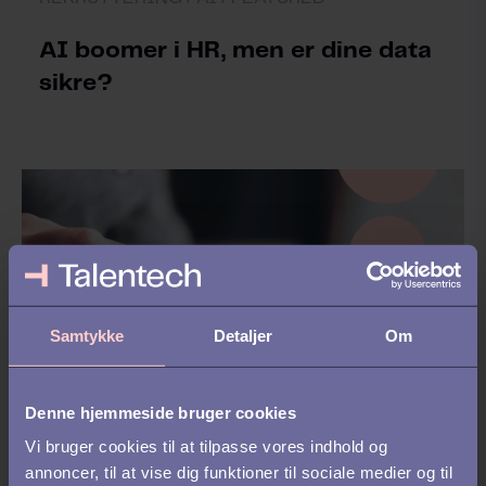
AI boomer i HR, men er dine data
sikre?
Samtykke
Detaljer
Om
Denne hjemmeside bruger cookies
REKRUTTERING /
FEATURED /
TALENT
Vi bruger cookies til at tilpasse vores indhold og
MANAGEMENT /
ONBOARDING /
annoncer, til at vise dig funktioner til sociale medier og til