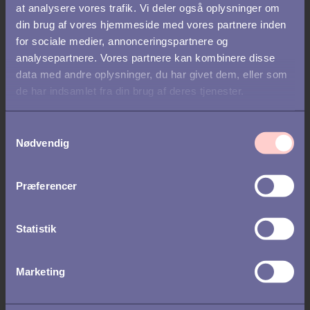
TILTRÆKNING
at analysere vores trafik. Vi deler også oplysninger om
din brug af vores hjemmeside med vores partnere inden
Vores mest populære artikler
for sociale medier, annonceringspartnere og
analysepartnere. Vores partnere kan kombinere disse
2021
data med andre oplysninger, du har givet dem, eller som
de har indsamlet fra din brug af deres tjenester.
S
Nødvendig
a
m
t
Præferencer
y
k
k
Statistik
e
v
Marketing
a
REKRUTTERING /
FEATURED /
TALENT
l
MANAGEMENT /
ONBOARDING /