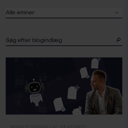
REKRUTTERING /
AI /
FEATURED