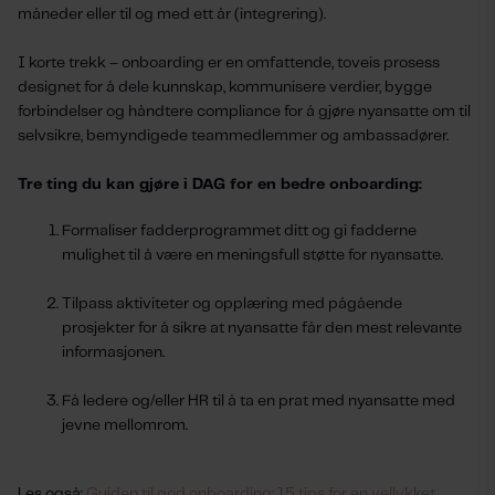
måneder eller til og med ett år (integrering).
I korte trekk – onboarding er en omfattende, toveis prosess
designet for å dele kunnskap, kommunisere verdier, bygge
forbindelser og håndtere compliance for å gjøre nyansatte om til
selvsikre, bemyndigede teammedlemmer og ambassadører.
Tre ting du kan gjøre i DAG for en bedre onboarding:
Formaliser fadderprogrammet ditt og gi fadderne
mulighet til å være en meningsfull støtte for nyansatte.
Tilpass aktiviteter og opplæring med pågående
prosjekter for å sikre at nyansatte får den mest relevante
informasjonen.
Få ledere og/eller HR til å ta en prat med nyansatte med
jevne mellomrom.
Les også:
Guiden til god onboarding: 15 tips for en vellykket