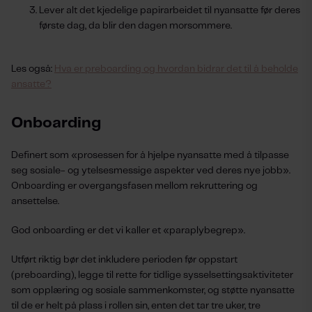
Lever alt det kjedelige papirarbeidet til nyansatte før deres
første dag, da blir den dagen morsommere.
Les også:
Hva er preboarding og hvordan bidrar det til å beholde
ansatte?
Onboarding
Definert som «prosessen for å hjelpe nyansatte med å tilpasse
seg sosiale- og ytelsesmessige aspekter ved deres nye jobb».
Onboarding er overgangsfasen mellom rekruttering og
ansettelse.
God onboarding er det vi kaller et «paraplybegrep».
Utført riktig bør det inkludere perioden før oppstart
(preboarding), legge til rette for tidlige sysselsettingsaktiviteter
som opplæring og sosiale sammenkomster, og støtte nyansatte
til de er helt på plass i rollen sin, enten det tar tre uker, tre