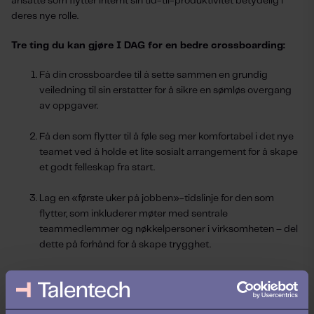
ansatte som flytter internt sin tid-til-produktivitet betydelig i
deres nye rolle.
Tre ting du kan gjøre I DAG for en bedre crossboarding:
Få din crossboardee til å sette sammen en grundig
veiledning til sin erstatter for å sikre en sømløs overgang
av oppgaver.
Få den som flytter til å føle seg mer komfortabel i det nye
teamet ved å holde et lite sosialt arrangement for å skape
et godt felleskap fra start.
Lag en «første uker på jobben»-tidslinje for den som
flytter, som inkluderer møter med sentrale
teammedlemmer og nøkkelpersoner i virksomheten – del
dette på forhånd for å skape trygghet.
Reboarding