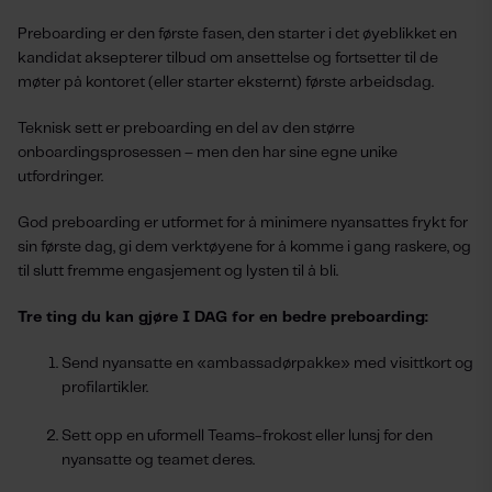
Preboarding er den første fasen, den starter i det øyeblikket en
kandidat aksepterer tilbud om ansettelse og fortsetter til de
møter på kontoret (eller starter eksternt) første arbeidsdag.
Teknisk sett er preboarding en del av den større
onboardingsprosessen – men den har sine egne unike
utfordringer.
God preboarding er utformet for å minimere nyansattes frykt for
sin første dag, gi dem verktøyene for å komme i gang raskere, og
til slutt fremme engasjement og lysten til å bli.
Tre ting du kan gjøre I DAG for en bedre preboarding:
Send nyansatte en «ambassadørpakke» med visittkort og
profilartikler.
Sett opp en uformell Teams-frokost eller lunsj for den
nyansatte og teamet deres.