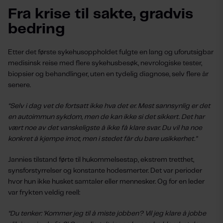
Fra krise til sakte, gradvis
bedring
Etter det første sykehusoppholdet fulgte en lang og uforutsigbar
medisinsk reise med flere sykehusbesøk, nevrologiske tester,
biopsier og behandlinger, uten en tydelig diagnose, selv flere år
senere.
“Selv i dag vet de fortsatt ikke hva det er. Mest sannsynlig er det
en autoimmun sykdom, men de kan ikke si det sikkert. Det har
vært noe av det vanskeligste å ikke få klare svar. Du vil ha noe
konkret å kjempe imot, men i stedet får du bare usikkerhet.”
Jannies tilstand førte til hukommelsestap, ekstrem tretthet,
synsforstyrrelser og konstante hodesmerter. Det var perioder
hvor hun ikke husket samtaler eller mennesker. Og for en leder
var frykten veldig reell:
“Du tenker: ‘Kommer jeg til å miste jobben? Vil jeg klare å jobbe