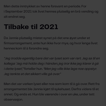
Men dette inntrykket av henne forsvant en periode. For
i September 2021 tok livet hennes plutselig en brå vending og
alt endret seg.
Tilbake til 2021
Da Jannie plutselig mistet synet på det ene øyet under et
firmaarrangement, ante hun ikke hvor mye, og hvor lenge livet
hennes kom til å forandre seg.
“Jeg trodde egentlig bare det var lyset som var rart. Jeg sa til en
kollega: ‘Jeg må holde deg i hånden, jeg tror ikke jeg klarer å gå
i dette lyset’,”
forteller hun.
“Men jeg ville ikke lage noe oppstyr.
Jeg tenkte at det sikkert ville gå over.”
Men det var verken lyset eller noe som kom til å gå over. Rett fra
arrangementet ble Jannie kjørt til sykehuset. Derfra videre til et
annet. Og enda et. Hun ble værende i over en uke, under tett
observasjon.