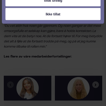
tillat utvalg
for å finne veien tilbake.”
Jannie vet at historien hennes er unik, men også at alle selskaper
Ikke tillat
vil oppleve at ansatte går gjennom livsendrende hendelser.
“Du vet aldri hva noen går gjennom. Og noen ganger er det mest
omsorgsfulle et selskap kan gjøre, bare å holde kontakten. La
dem vite at de betyr noe. At de fortsatt hører til. For meg betydde
det alt å føle at de fortsatt trodde på meg, og på at jeg kunne
komme tilbake til rollen min.”
Les flere av våre medarbeiderfortellinger: