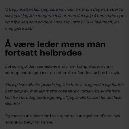
“I begynnelsen kom jeg bare inn noen timer om dagen. I ettertid
ser jeg at jeg ikke fungerte fullt ut, men det hjalp å bare møte opp
og å føle seg som en del av noe. Og Lotte (CSO i Talentech) lot
meg gjøre det.”
Å være leder mens man
fortsatt helbredes
Det som gjør Jannies historie enda mer kompleks, er at hun
nettopp hadde gått inn i en lederrolle måneden før hun ble syk.
“Da jeg kom tilbake, prøvde jeg ikke bare å ta igjen det jeg hadde
gått glipp av, men jeg måtte også lære hvordan jeg skulle lede,
helt fra start. Jeg lærte egentlig alt jeg skulle ha lært før det hele
skjedde.”
Og mens hun vokste inn i rollen, måtte hun også redefinere hva
lederskap betyr for henne.