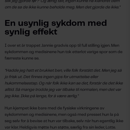
slik jeg gjorde før?’ Og ærlig talt, ingen kunne ha klandret dem
om de sa de ikke kunne beholde meg. Men det gjorde de ikke.”
En usynlig sykdom med
synlig effekt
I over et år trappet Jannie gradvis opp til full stilling igjen. Men
sykdommen og medisinene hun tok etterlot varige spor som de
færreste kunne se.
“Hadde jeg hatt et brukket ben, ville folk forstått det. Men jeg så
jo frisk ut. Det finnes ingen gips for utmattelse eller
hukommelsestap. Og når folk ikke kan se det, forstår de det ikke
alltid. Så mange trodde jeg var tilbake til normalen, men det var
jeg ikke. Ikke på lenge, for å være ærlig.”
Hun kjempet ikke bare med de fysiske virkningene av
sykdommen og medisinene, men også med presset hun la på
seg selv for å bevise at hun var tilbake, selv når hun egentlig ikke
var klar. Heldigvis møtte hun støtte, særlig fra sin leder, Lotte.