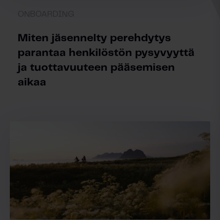
ONBOARDING
Miten jäsennelty perehdytys
parantaa henkilöstön pysyvyyttä
ja tuottavuuteen pääsemisen
aikaa