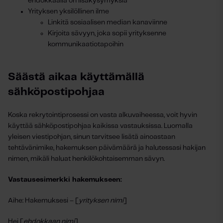
ehdokkaalla on lisäkysymyksiä
Yrityksen yksilöllinen ilme
Linkitä sosiaalisen median kanaviinne
Kirjoita sävyyn, joka sopii yrityksenne
kommunikaatiotapoihin
Säästä aikaa käyttämällä
sähköpostipohjaa
Koska rekrytointiprosessi on vasta alkuvaiheessa, voit hyvin
käyttää sähköpostipohjaa kaikissa vastauksissa. Luomalla
yleisen viestipohjan, sinun tarvitsee lisätä ainoastaan
tehtävänimike, hakemuksen päivämäärä ja halutessasi hakijan
nimen, mikäli haluat henkilökohtaisemman sävyn.
Vastausesimerkki hakemukseen:
Aihe: Hakemuksesi – [
yrityksen nimi
]
Hei [
ehdokkaan nimi
],