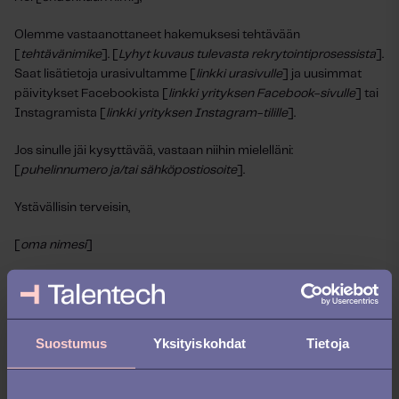
Olemme vastaanottaneet hakemuksesi tehtävään
[
tehtävänimike
]. [
Lyhyt kuvaus tulevasta rekrytointiprosessista
].
Saat lisätietoja urasivultamme [
linkki urasivulle
] ja uusimmat
päivitykset Facebookista [
linkki yrityksen Facebook-sivulle
] tai
Instagramista [
linkki yrityksen Instagram-tilille
].
Jos sinulle jäi kysyttävää, vastaan niihin mielelläni:
[
puhelinnumero ja/tai sähköpostiosoite
].
Ystävällisin terveisin,
[
oma nimesi
]
[
Sähköpostiallekirjoitusi yhteystietoineen
]
Henkilökohtainen viestipohja ja 2
Suostumus
Yksityiskohdat
Tietoja
esimerkkiä