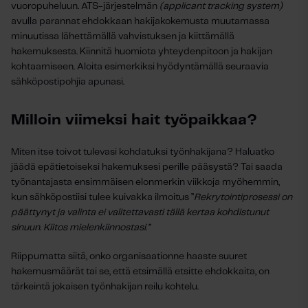
vuoropuheluun. ATS-järjestelmän
(applicant tracking system)
avulla parannat ehdokkaan hakijakokemusta muutamassa
minuutissa lähettämällä vahvistuksen ja kiittämällä
hakemuksesta. Kiinnitä huomiota yhteydenpitoon ja hakijan
kohtaamiseen. Aloita esimerkiksi hyödyntämällä seuraavia
sähköpostipohjia apunasi.
Milloin viimeksi hait työpaikkaa?
Miten itse toivot tulevasi kohdatuksi työnhakijana? Haluatko
jäädä epätietoiseksi hakemuksesi perille pääsystä? Tai saada
työnantajasta ensimmäisen elonmerkin viikkoja myöhemmin,
kun sähköpostiisi tulee kuivakka ilmoitus ”
Rekrytointiprosessi on
päättynyt ja valinta ei valitettavasti tällä kertaa kohdistunut
sinuun. Kiitos mielenkiinnostasi.”
Riippumatta siitä, onko organisaationne haaste suuret
hakemusmäärät tai se, että etsimällä etsitte ehdokkaita, on
tärkeintä jokaisen työnhakijan reilu kohtelu.