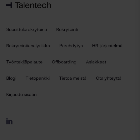
Suosittelurekrytointi
Rekrytointi
Rekrytointianalytiikka
Perehdytys
HR-järjestelmä
Työntekijäpalaute
Offboarding
Asiakkaat
Blogi
Tietopankki
Tietoa meistä
Ota yhteyttä
Kirjaudu sisään