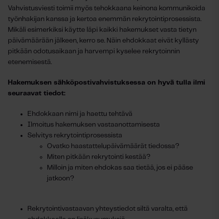
Vahvistusviesti toimii myös tehokkaana keinona kommunikoida
työnhakijan kanssa ja kertoa enemmän rekrytointiprosessista.
Mikäli esimerkiksi käytte läpi kaikki hakemukset vasta tietyn
päivämäärään jälkeen, kerro se. Näin ehdokkaat eivät kyllästy
pitkään odotusaikaan ja harvempi kyselee rekrytoinnin
etenemisestä.
Hakemuksen sähköpostivahvistuksessa on hyvä tulla ilmi
seuraavat tiedot:
Ehdokkaan nimi ja haettu tehtävä
Ilmoitus hakemuksen vastaanottamisesta
Selvitys rekrytointiprosessista
Ovatko haastattelupäivämäärät tiedossa?
Miten pitkään rekrytointi kestää?
Milloin ja miten ehdokas saa tietää, jos ei pääse
jatkoon?
Rekrytointivastaavan yhteystiedot siltä varalta, että