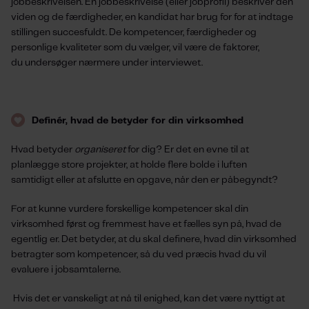
jobbeskrivelsen
. En
jobbeskrivelse (
eller jobprofil
)
beskriver den
viden og
de
færdigheder, en
kandidat
har brug for
for
at
indtage
stillingen succesfuldt.
De
kompetencer, færdigheder og
personlige kvaliteter
som du vælger, vil være
de faktorer,
du
undersøger nærmere
under interviewet.
D
efin
é
r, hvad de betyder for din virksomhed
Hvad
betyder
organiseret
for dig? Er det en evne til at
planlægge store projekter,
at holde
flere bolde i luften
samtidigt
eller at afslutte
en opgave
, når de
n
er
påbegyndt
?
For at kunne vurdere forskellige kompetencer skal
din
virksomhed
først og fremmest have et fælles syn på, hvad de
egentlig er. Det betyder, at du skal definere,
hvad d
in
virksomhed
betragter som kompetencer,
så du ved
præcis hv
ad
du vil
evaluere
i jobsamtalerne
.
Hvis det er vanskeligt at nå til enighed, kan det være nyttigt at