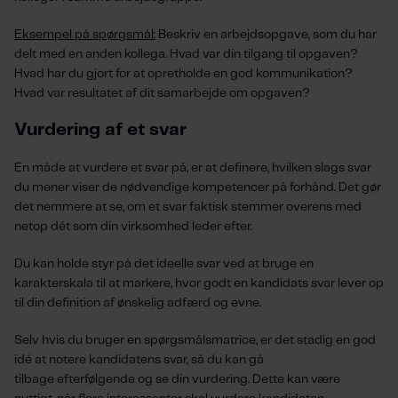
Eksempel på spørgsmål:
Beskriv en
arbejdsopgave
, som du har
delt med en anden kollega. Hvad var din tilgang til opgaven?
Hvad har du gjort for at opretholde en god
kommunikation?
Hvad var resultatet af dit samarbejde om opgaven?
Vurdering af et svar
En måde at vurdere et svar på
,
er at definere, hvilken slags svar
du mener viser de nødvendige kompetencer på forhånd. Det gør
det nemmere at se, om et svar faktisk
stemmer overens med
netop dét som din virksomhed leder efter.
Du kan holde styr på det ideelle svar ved at bruge en
karakterskala til at markere, hvor godt en kandidats svar lever op
til din definition af ønskelig adfærd og evne.
Selv hvis du bruger e
n spørgsmålsmatrice
,
er
det
stadig en god
idé at notere kandidatens svar, så du kan gå
tilbage
efterfølgende
og se din vurdering. Dette kan være