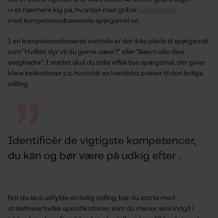
vi
et
nærmere kig
på, hvordan man griber
jobsamtaler
med
kompetencebaserede
spørgsmål
an
.
I
en
kompetencebaseret
samtale
er der ikke
plads til spørgsmål
som
"
Hvilket dyr vil du gerne være
?" eller "
Nævn
alle dine
svagheder". I stedet skal du stille effektive spørgsmål, der giver
klare indikationer på,
hvorvidt
en
kandidat passer til de
n ledige
stilling.
I
dentific
é
r de vigtigste kompetencer,
du kan og
bør
være på udkig efter
.
Når du
skal
udfylde en
ledig
stilling, bør du
starte med
at
definere hvilke specifikationer, som du mener, skal indgå i