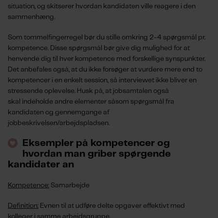
situation,
og
skitserer
hvordan
kandidaten ville reagere
i den
sammenhæng
.
Som tommelfingerregel bør du stille omkring 2-4 spørgsmål pr.
kompetence. Disse spørgsmål bør give dig mulighed for at
henvende dig til hver kompetence
med
forskellige synspunkter.
Det anbefales også, at du ikke forsøger at vurdere mere end to
kompetencer i en enkelt session, så interviewet ikke
bliver en
stressende
oplevelse. Husk på, at
jobsamtalen også
skal
indeholde andre elementer såsom
spørgsmål fra
kandidaten
og
gennemgang
e
af
jobbeskrivelsen
/arbejdspladsen
.
Eksempler på kompetencer og
hvordan man griber spørgende
kandidater an
Kompetence:
Samarbejde
Definition:
Evnen til at udføre delte opgaver effektivt med
kolleger i samme arbejdsgruppe.