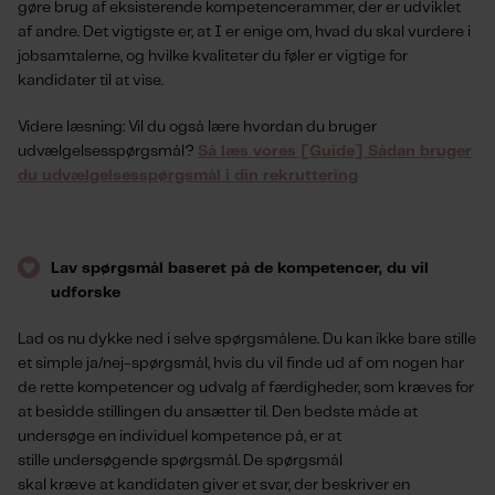
gøre brug af eksisterende kompetencerammer, der er udviklet
a
f andre
. Det vigtigste er, at
I
er enig
e
om, hvad du
skal
vurdere
i
jobsamtalerne
, og hvilke kvaliteter du føler er vigtige for
kandidater til at vise.
Videre læsning: Vil du også lære hvordan du bruger
udvælgelsesspørgsmål?
Så læs vores [Guide] Sådan bruger
du udvælgelsesspørgsmål i din rekruttering
Lav
spørgsmål baseret på de kompetencer, du vil
udforske
Lad os nu dykke ned i selve spørgsmålene
. Du kan ikke bare stille
et simp
le
ja/nej-spørgsmål, hvis du vil finde ud af om nogen har
de rette kompetencer og
udvalg af færdigheder, som kræves for
at besidde stillingen du ansætter til
. Den bedste måde at
undersøge
en individuel kompetence på
,
er at
stille
under
søgende spørgsmål
.
De spørgsmål
skal
kræve
at
kandidat
en
giver et svar, der beskriver en