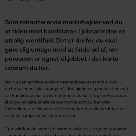
Som
rekrutterende medarbejder
ved du,
at
t
iden med
kandidat
en
i jobsamtalen
er
utrolig værdifuld. Det er derfor, du skal
gøre
dig umage med
at finde ud af, om
personen er egnet til jobbet
i det korte
tidsrum du har
.
Når du gennemfører en kompetencebaseret samtale, skal
du bruge specifikke spørgsmål til at hjælpe dig med at finde ud,
om kandidaten har de kompetencer, du har brug for. Resultatet
skal gerne være, at alle de spørgsmål, som du benytter
i samtalerne, er fokuseret på de emner, der er direkte knyttet til
en af de kompetencer, du leder efter.
I praksis kan
det være lidt svært at vide, hvilke typer spørgsmål
der
er bedst egnede til at blive stillet
. Af denne grund tage
r