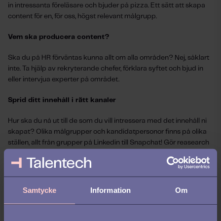
in intressanta föreläsare och bjuder på pizza. Ett sätt att skapa
content för en, för oss, högst relevant målgrupp.
Vem ska producera content?
Ska du på HR förväntas kunna allt om alla områden? Nej, såklart
inte. Ta hjälp av rekryterande chefer, förklara syftet och bjud in
eller intervjua experter på området.
Sprid ditt innehåll i rätt kanaler
Hur ska du nå ut till de som du vill intressera med det innehåll ni
skapat? Olika målgrupper och kandidatpersonor finns på olika
ställen, allt från grupper på Linkedin till Snapchat! Gör reasearch
och lär känna din målgrupp för att få information om var de
befinner sig.
Attrahera kandidater: Sprid dina annonser i rätt annonskanaler
Samtycke
Information
Om
Skapa relationer