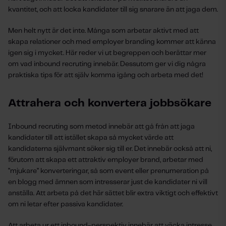
kvantitet, och att locka kandidater till sig snarare än att jaga dem.
Men helt nytt är det inte. Många som arbetar aktivt med att
skapa relationer och med employer branding kommer att känna
igen sig i mycket. Här reder vi ut begreppen och berättar mer
om vad inbound recruting innebär. Dessutom ger vi dig några
praktiska tips för att själv komma igång och arbeta med det!
Attrahera och konvertera jobbsökare
Inbound recruting som metod innebär att gå från att jaga
kandidater till att istället skapa så mycket värde att
kandidaterna självmant söker sig till er. Det innebär också att ni,
förutom att skapa ett attraktiv employer brand, arbetar med
”mjukare” konverteringar, så som event eller prenumeration på
en blogg med ämnen som intresserar just de kandidater ni vill
anställa. Att arbeta på det här sättet blir extra viktigt och effektivt
om ni letar efter passiva kandidater.
Att arbeta ur ett inbound-perspektiv innebär att väcka intresse