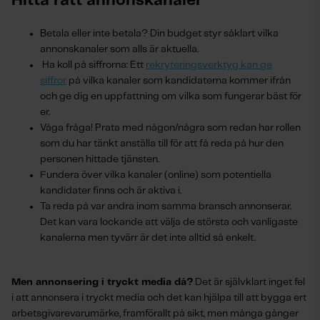
Hitta rätt annonskanaler
Betala eller inte betala? Din budget styr såklart vilka
annonskanaler som alls är aktuella.
Ha koll på siffrorna: Ett
rekryteringsverktyg kan ge
siffror
på vilka kanaler som kandidaterna kommer ifrån
och ge dig en uppfattning om vilka som fungerar bäst för
er.
Våga fråga! Prata med någon/några som redan har rollen
som du har tänkt anställa till för att få reda på hur den
personen hittade tjänsten.
Fundera över vilka kanaler (online) som potentiella
kandidater finns och är aktiva i.
Ta reda på var andra inom samma bransch annonserar.
Det kan vara lockande att välja de största och vanligaste
kanalerna men tyvärr är det inte alltid så enkelt.
Men annonsering i tryckt media då?
Det är självklart inget fel
i att annonsera i tryckt media och det kan hjälpa till att bygga ert
arbetsgivarevarumärke, framförallt på sikt, men många gånger