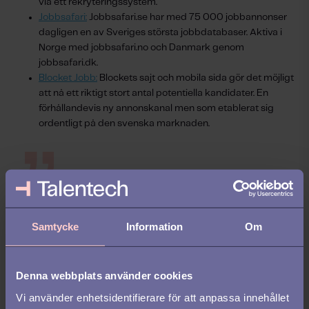
via ett rekryteringssystem.
Jobbsafari:
Jobbsafari.se har med 75 000 jobbannonser
dagligen en av Sveriges största jobbdatabaser. Aktiva i
Norge med jobbsafari.no och Danmark genom
jobbsafari.dk.
Blocket Jobb:
Blockets sajt och mobila sida gör det möjligt
att nå ett riktigt stort antal potentiella kandidater. En
förhållandevis ny annonskanal men som etablerat sig
ordentligt på den svenska marknaden.
Det är självklart inget fel i att annonsera i
tryckt media och det kan hjälpa till att
Samtycke
Information
Om
bygga ert arbetsgivarevarumärke,
framförallt på sikt, men många gånger är
Denna webbplats använder cookies
det både dyrt och svårt att mäta.
Vi använder enhetsidentifierare för att anpassa innehållet