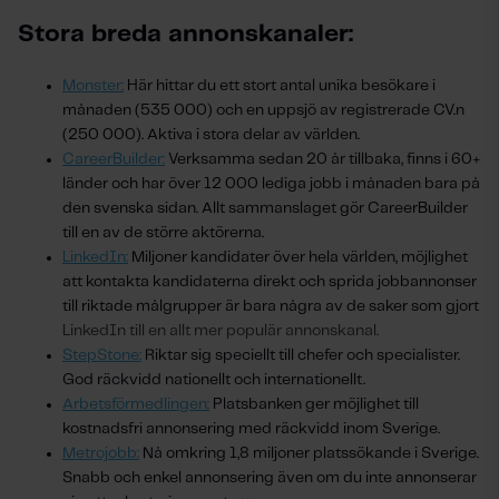
Stora breda annonskanaler:
Monster:
Här hittar du ett stort antal unika besökare i
månaden (535 000) och en uppsjö av registrerade CV.n
(250 000). Aktiva i stora delar av världen.
CareerBuilder:
Verksamma sedan 20 år tillbaka, finns i 60+
länder och har över 12 000 lediga jobb i månaden bara på
den svenska sidan. Allt sammanslaget gör CareerBuilder
till en av de större aktörerna.
LinkedIn:
Miljoner kandidater över hela världen, möjlighet
att kontakta kandidaterna direkt och sprida jobbannonser
till riktade målgrupper är bara några av de saker som gjort
LinkedIn till en allt mer populär annonskanal.
StepStone:
Riktar sig speciellt till chefer och specialister.
God räckvidd nationellt och internationellt.
Arbetsförmedlingen:
Platsbanken ger möjlighet till
kostnadsfri annonsering med räckvidd inom Sverige.
Metrojobb:
Nå omkring 1,8 miljoner platssökande i Sverige.
Snabb och enkel annonsering även om du inte annonserar