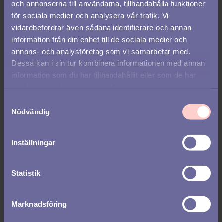
och annonserna till användarna, tillhandahålla funktioner
för sociala medier och analysera vår trafik. Vi
vidarebefordrar även sådana identifierare och annan
Nischade annonskanaler:
information från din enhet till de sociala medier och
annons- och analysföretag som vi samarbetar med.
Academic position:
Europeiskt karriärsnätverk för
Dessa kan i sin tur kombinera informationen med annan
akademiker och forskare.
information som du har tillhandahållit eller som de har
Jobtip:
Proffs på riktad jobbannonsering på LinkedIn,
samlat in när du har använt deras tjänster.
Facebook och Instagram.
Offentliga jobb:
Annonsering för jobb inom offentlig sektor.
S
NyTeknik:
Jobbannonsering riktad till ingenjörer och
Nödvändig
a
tekniker.
m
CS Jobb:
En av Sveriges större sajter för annonsering inom
t
IT, data och systemutveckling.
Inställningar
y
Netjobs:
Stort antal nischade jobbsajter i Norden och
c
Europa.
k
Statistik
The Hub:
Jobbannonsering för nordiska startups.
e
s
Marknadsföring
v
a