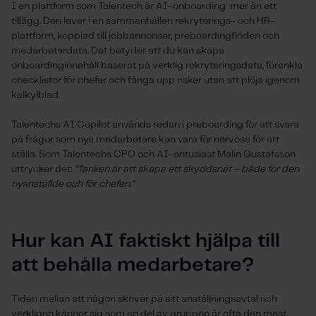
I en plattform som Talentech är AI-onboarding mer än ett
tillägg. Den lever i en sammanhållen rekryterings- och HR-
plattform, kopplad till jobbannonser, preboardingflöden och
medarbetardata. Det betyder att du kan skapa
onboardinginnehåll baserat på verklig rekryteringsdata, förenkla
checklistor för chefer och fånga upp risker utan att plöja igenom
kalkylblad.
Talentechs AI Copilot används redan i preboarding för att svara
på frågor som nya medarbetare kan vara för nervösa för att
ställa. Som Talentechs CPO och AI-entusiast Malin Gustafsson
uttrycker det:
”Tanken är att skapa ett skyddsnät – både för den
nyanställde och för chefen.”
Hur kan AI faktiskt hjälpa till
att behålla medarbetare?
Tiden mellan att någon skriver på sitt anställningsavtal och
verkligen känner sig som en del av gruppen är ofta den mest