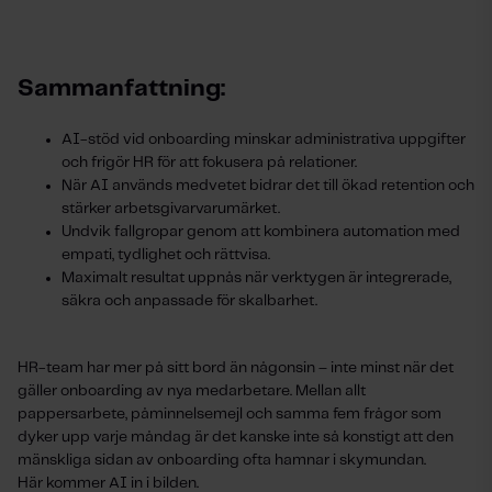
Sammanfattning:
AI-stöd vid onboarding minskar administrativa uppgifter
och frigör HR för att fokusera på relationer.
När AI används medvetet bidrar det till ökad retention och
stärker arbetsgivarvarumärket.
Undvik fallgropar genom att kombinera automation med
empati, tydlighet och rättvisa.
Maximalt resultat uppnås när verktygen är integrerade,
säkra och anpassade för skalbarhet.
HR-team har mer på sitt bord än någonsin – inte minst när det
gäller onboarding av nya medarbetare. Mellan allt
pappersarbete, påminnelsemejl och samma fem frågor som
dyker upp varje måndag är det kanske inte så konstigt att den
mänskliga sidan av onboarding ofta hamnar i skymundan.
Här kommer AI in i bilden.