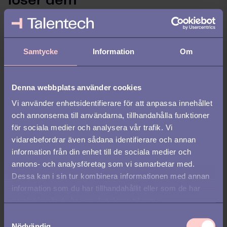
löser dem
Att införa AI-stöd under onboardingprocessen kan ge stora
vinster för HR, men bara om det görs rätt. Saknas tydliga mål,
rätt förutsättningar eller flexibilitet ökar risken att verktygen
Samtycke
Information
Om
skapar fler problem än de löser. Det positiva är att de flesta
fallgropar går att undvika.
Denna webbplats använder cookies
Här är några vanliga utmaningar och hur du tar dig förbi dem
med smart planering och praktisk metod.
Vi använder enhetsidentifierare för att anpassa innehållet
och annonserna till användarna, tillhandahålla funktioner
1. Rädsla för en opersonlig
för sociala medier och analysera vår trafik. Vi
vidarebefordrar även sådana identifierare och annan
onboarding
information från din enhet till de sociala medier och
annons- och analysföretag som vi samarbetar med.
När AI tar över vissa delar av onboardingprocessen finns en oro
Dessa kan i sin tur kombinera informationen med annan
att introduktionen ska kännas kall och opersonlig. Kommer
medarbetarna fortfarande att få det bemötande och de viktiga
information som du har tillhandahållit eller som de har
inslag som gör att de känner sig välkomna?
samlat in när du har använt deras tjänster.
S
Så undviker du fällan:
Nödvändig