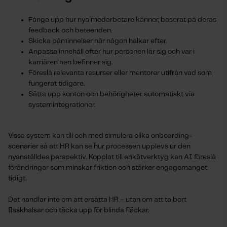
Fånga upp hur nya medarbetare känner, baserat på deras
feedback och beteenden.
Skicka påminnelser när någon halkar efter.
Anpassa innehåll efter hur personen lär sig och var i
karriären hen befinner sig.
Föreslå relevanta resurser eller mentorer utifrån vad som
fungerat tidigare.
Sätta upp konton och behörigheter automatiskt via
systemintegrationer.
Vissa system kan till och med simulera olika onboarding-
scenarier så att HR kan se hur processen upplevs ur den
nyanställdes perspektiv. Kopplat till enkätverktyg kan AI föreslå
förändringar som minskar friktion och stärker engagemanget
tidigt.
Det handlar inte om att ersätta HR – utan om att ta bort
flaskhalsar och täcka upp för blinda fläckar.