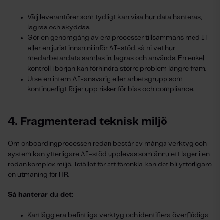
Välj leverantörer som tydligt kan visa hur data hanteras,
lagras och skyddas.
Gör en genomgång av era processer tillsammans med IT
eller en jurist innan ni inför AI-stöd, så ni vet hur
medarbetardata samlas in, lagras och används. En enkel
kontroll i början kan förhindra större problem längre fram.
Utse en intern AI-ansvarig eller arbetsgrupp som
kontinuerligt följer upp risker för bias och compliance.
4. Fragmenterad teknisk miljö
Om onboardingprocessen redan består av många verktyg och
system kan ytterligare AI-stöd upplevas som ännu ett lager i en
redan komplex miljö. Istället för att förenkla kan det bli ytterligare
en utmaning för HR.
Så hanterar du det:
Kartlägg era befintliga verktyg och identifiera överflödiga