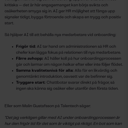
kritiska — det är här engagemanget kan börja svikta och
osäkerheten smyga sig in. AI ger HR möjlighet att fånga upp
signaler tidigt, bygga förtroende och skapa en trygg och positiv
start.
Så hjälper AI till att behålla nya medarbetare vid onboarding:
Frigör tid:
AI tar hand om administrationen så HR och
chefer kan lägga fokus på relationen till nya medarbetare.
Färre avhopp:
AI håller koll på hur onboardingprocessen
går och larmar om någon halkar efter eller inte följer flödet.
Samma kvalitetsnivå för alla:
Alla får en likvärdig och
genomtänkt introduktion, oavsett var de befinner sig.
Tryggare start:
Chattbotar svarar direkt på frågor, så
ingen ska känna sig osäker eller utanför den första tiden.
Eller som Malin Gustafsson på Talentech säger:
"Det jag verkligen gillar med AI under onboardingprocessen är
hur den frigör tid för det som är viktigt på riktigt. En bot som kan