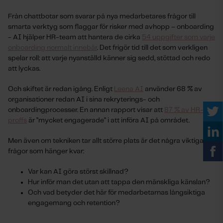
Från chattbotar som svarar på nya medarbetares frågor till
smarta verktyg som flaggar för risker med avhopp – onboarding
- AI hjälper HR-team att hantera de cirka
54 uppgifter som varje
onboarding normalt innebär
. Det frigör tid till det som verkligen
spelar roll: att varje nyanställd känner sig sedd, stöttad och redo
att lyckas.
Och skiftet är redan igång. Enligt
Leena AI
använder 68 % av
organisationer redan AI i sina rekryterings- och
onboardingprocesser. En annan rapport visar att
87 % av HR-
proffs
är ”mycket engagerade” i att införa AI på området.
Men även om tekniken tar allt större plats är det några viktiga
frågor som hänger kvar:
Var kan AI göra störst skillnad?
Hur inför man det utan att tappa den mänskliga känslan?
Och vad betyder det här för medarbetarnas långsiktiga
engagemang och retention?