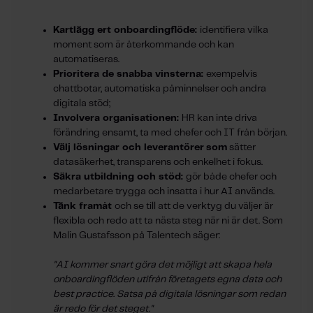
Kartlägg ert onboardingflöde:
identifiera vilka
moment som är återkommande och kan
automatiseras.
Prioritera de snabba vinsterna:
exempelvis
chattbotar, automatiska påminnelser och andra
digitala stöd;
Involvera organisationen:
HR kan inte driva
förändring ensamt, ta med chefer och IT från början.
Välj lösningar och leverantörer
som
sätter
datasäkerhet, transparens och enkelhet i fokus.
Säkra utbildning och stöd:
gör både chefer och
medarbetare trygga och insatta i hur AI används.
Tänk framåt
och se till att de verktyg du väljer är
flexibla och redo att ta nästa steg när ni är det. Som
Malin Gustafsson på Talentech säger:
"AI kommer snart göra det möjligt att skapa hela
onboardingflöden utifrån företagets egna data och
best practice. Satsa på digitala lösningar som redan
är redo för det steget."