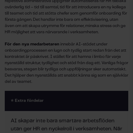
repetitiva administrativa uppgifter automatiseras får HR tillbaka
ovärderlig tid – tid till samtal, tid för att introducera en ny kollega
till teamet och tid att stötta chefer som genomför onboarding för
första gången. Det handlar inte bara om effektivisering, utan
även om att skapa utrymme för relationer, minska stress och ge
HR möjlighet att vara närvarande i verksamheten.
För den nya medarbetaren
innebär AI-stödet under
onboardingprocessen en lugn och tydlig start redan från det att
kontraktet är påskrivet. I stället för att hamna i limbo får varje
nyanställd struktur, tydlighet och stöd från dag ett. Vanliga frågor
besvaras, stegen blir tydliga och uppföljningar sker automatiskt.
Det hjälper den nyanställda att snabbt känna sig som en självklar
del av teamet.
⭐ Extra fördelar
AI skapar inte bara smartare arbetsflöden
utan ger HR en nyckelroll i verksamheten. När