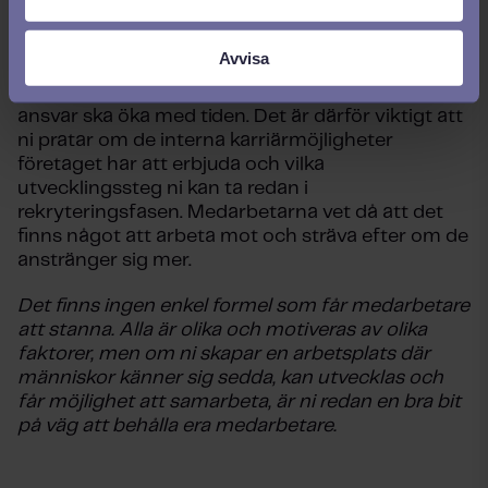
8.
Öka ansvaret under anställningen
Avvisa
Alla vill inte bli chefer, men de flesta vill att deras
ansvar ska öka med tiden. Det är därför viktigt att
ni pratar om de interna karriärmöjligheter
företaget har att erbjuda och vilka
utvecklingssteg ni kan ta redan i
rekryteringsfasen. Medarbetarna vet då att det
finns något att arbeta mot och sträva efter om de
anstränger sig mer.
Det finns ingen enkel formel som får medarbetare
att stanna. Alla är olika och motiveras av olika
faktorer, men om ni skapar en arbetsplats där
människor känner sig sedda, kan utvecklas och
får möjlighet att samarbeta, är ni redan en bra bit
på väg att behålla era medarbetare.