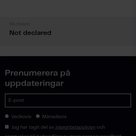
Skribent:
Not declared
Prenumerera på
uppdateringar
Veckovis
Månadsvis
Jag har tagit del av
integritetspolicyn
och