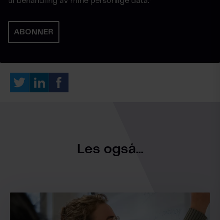
til behandling av mine personlige data.
*
Les også...