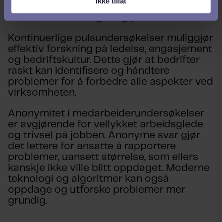
Ikke tillat
innflytelse og tillit er også bedre rustet til å
håndtere utfordringer og problemer.
Kontinuerlige pulsundersøkelser muliggjør
effektiv forskning på ledelse, engasjement
og bedriftskultur. Dette gjør at bedrifter
raskt kan identifisere og håndtere
problemer for å forbedre alle aspekter ved
virksomheten.
Anonymitet i medarbeiderundersøkelser
er avgjørende for vellykket arbeidsglede
og trivsel på jobben. Anonyme svar gjør
det lettere for ansatte å rapportere
problemer, uansett størrelse, som ellers
kanskje ikke ville blitt oppdaget. Moderne
teknologi og algoritmer kan også
oppdage og utforske problemer mer
grundig.