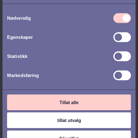
negativt av den ansatte. Overdreven støtte har negative
tjenestene deres.
virkninger på arbeidsglede, effektivitet, motivasjon og
S
engasjement. På den annen side kan for lite støtte føre til
Nødvendig
a
unødvendig stress for den ansatte og øke passivitet.
m
t
Egenskaper
5. Innflytelse på jobben
y
k
Klær, mat, venner og bolig er alle områder
k
Statistikk
der mennesker har behov for å ha
e
innflytelse over ting som påvirker dem.
v
Det samme gjelder på arbeidsplassen.
Markedsføring
a
Arbeidstakere ønsker ofte å være involvert
l
i beslutninger som angår dem, bidra til å
g
forbedre arbeidsmiljøet og løse
ergonomiske problemer på jobben.
Tillat alle
Frihet på jobben gir de ansatte mulighet til
tillat utvalg
å påvirke sitt arbeid, og dette har en
positiv innvirkning på jobbtilfredshet,
trivsel og arbeidsglede. Ansatte med