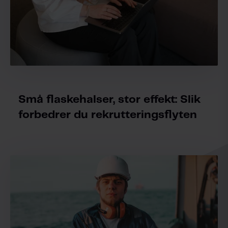
Små flaskehalser, stor effekt: Slik
forbedrer du rekrutteringsflyten