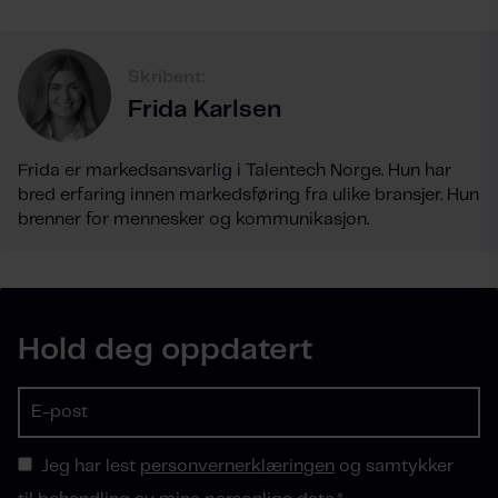
Skribent:
Frida Karlsen
Frida er markedsansvarlig i Talentech Norge. Hun har
bred erfaring innen markedsføring fra ulike bransjer. Hun
brenner for mennesker og kommunikasjon.
Hold deg oppdatert
Jeg har lest
personvernerklæringen
og samtykker