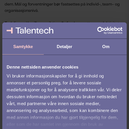
dem. Mål og forventninger bør fastsettes på individ-, team- og
organisasjonsnivå.
Tydelige mål spiller en viktig rolle for de ansattes produktivitet
og trivsel. Hvis de ansatte ikke vet hva som forventes av dem,
kan det føre til stress, tretthet, redusert kvalitet og til og med økt
fravær. Det er derfor viktig å investere i klarhet og forståelse av
Samtykke
Detaljer
Om
målene.
4. Støtte og tilbakemelding
Denne nettsiden anvender cookies
Støtte, hjelp og konstruktive tilbakemeldinger til rett tid er en
Vi bruker informasjonskapsler for å gi innhold og
viktig del av trivsel og medarbeiderutvikling. Det er imidlertid
annonser et personlig preg, for å levere sosiale
viktig å erkjenne forskjellen mellom et godt og et dårlig tidspunkt
mediefunksjoner og for å analysere trafikken vår. Vi deler
for tilbakemelding. "Gode råd" er sjelden gode hvis de er
dessuten informasjon om hvordan du bruker nettstedet
uønskede eller hvis du ikke føler at du trenger dem. I slike tilfeller
vårt, med partnerne våre innen sosiale medier,
kan det være mer skadelig å gi disse "gode rådene" enn å la
annonsering og analysearbeid, som kan kombinere den
være.
med annen informasjon du har gjort tilgjengelig for dem,
Kontinuerlig hjelp og råd uten spesifikk grunn kan oppfattes som
eller som de har samlet inn gjennom din bruk av