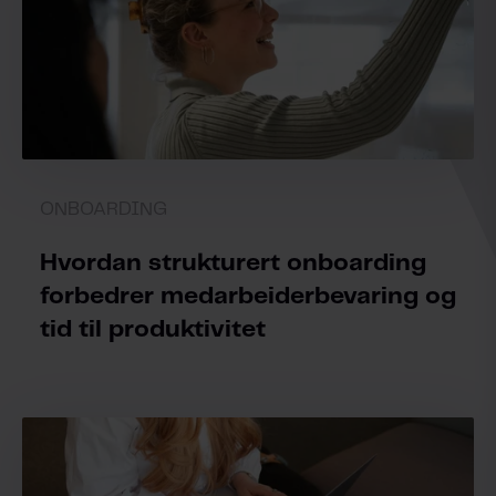
ONBOARDING
Hvordan strukturert onboarding
forbedrer medarbeiderbevaring og
tid til produktivitet