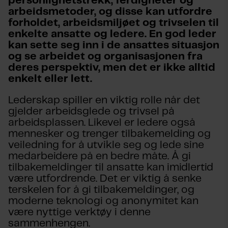
personlighetstrekk, ferdigheter og
arbeidsmetoder, og disse kan utfordre
forholdet, arbeidsmiljøet og trivselen til
enkelte ansatte og ledere. En god leder
kan sette seg inn i de ansattes situasjon
og se arbeidet og organisasjonen fra
deres perspektiv, men det er ikke alltid
enkelt eller lett.
Lederskap spiller en viktig rolle når det
gjelder arbeidsglede og trivsel på
arbeidsplassen. Likevel er ledere også
mennesker og trenger tilbakemelding og
veiledning for å utvikle seg og lede sine
medarbeidere på en bedre måte. Å gi
tilbakemeldinger til ansatte kan imidlertid
være utfordrende. Det er viktig å senke
terskelen for å gi tilbakemeldinger, og
moderne teknologi og anonymitet kan
være nyttige verktøy i denne
sammenhengen.