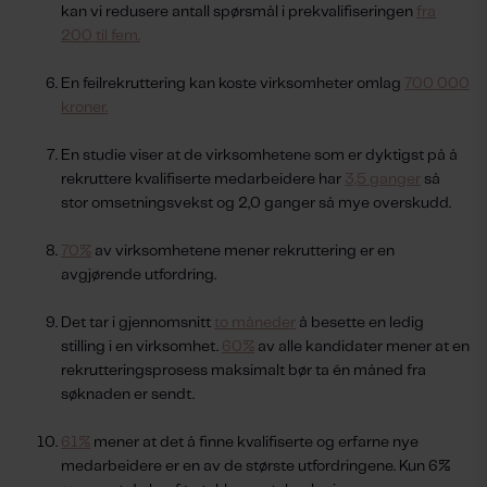
kan vi redusere antall spørsmål i prekvalifiseringen
fra
200 til fem.
En feilrekruttering kan koste virksomheter omlag
700 000
kroner.
En studie viser at de virksomhetene som er dyktigst på å
rekruttere kvalifiserte medarbeidere har
3,5 ganger
så
stor omsetningsvekst og 2,0 ganger så mye overskudd.
70%
av virksomhetene mener rekruttering er en
avgjørende utfordring.
Det tar i gjennomsnitt
to måneder
å besette en ledig
stilling i en virksomhet.
60%
av alle kandidater mener at en
rekrutteringsprosess maksimalt bør ta én måned fra
søknaden er sendt.
61%
mener at det å finne kvalifiserte og erfarne nye
medarbeidere er en av de største utfordringene. Kun 6%