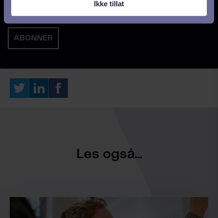
Ikke tillat
til behandling av mine personlige data.
*
Les også...