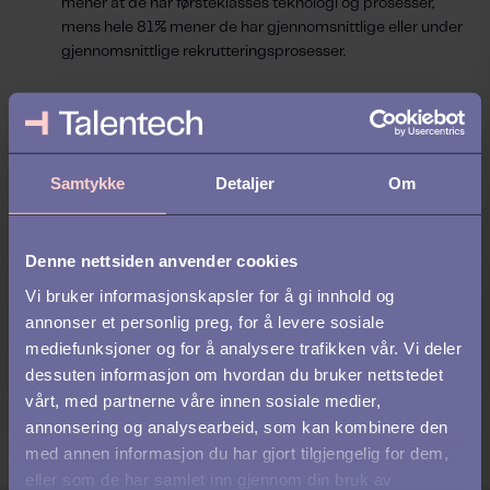
mener at de har førsteklasses teknologi og prosesser,
mens hele 81% mener de har gjennomsnittlige eller under
gjennomsnittlige rekrutteringsprosesser.
Les også:
Kampen om talentene: 3 måter å lykkes på i
arbeidsmarkedet
Samtykke
Detaljer
Om
Denne nettsiden anvender cookies
Vi bruker informasjonskapsler for å gi innhold og
annonser et personlig preg, for å levere sosiale
mediefunksjoner og for å analysere trafikken vår. Vi deler
dessuten informasjon om hvordan du bruker nettstedet
vårt, med partnerne våre innen sosiale medier,
annonsering og analysearbeid, som kan kombinere den
med annen informasjon du har gjort tilgjengelig for dem,
eller som de har samlet inn gjennom din bruk av