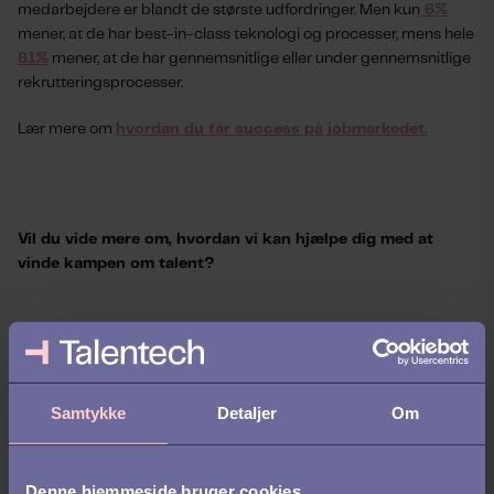
medarbejdere er blandt de største udfordringer. Men kun
6%
mener, at de har best-in-class teknologi og processer, mens hele
81%
mener, at de har gennemsnitlige eller under gennemsnitlige
rekrutteringsprocesser.
Lær mere om
hvordan du får success på jobmarkedet.
Vil du vide mere om, hvordan vi kan hjælpe dig med at
vinde kampen om talent?
Book a demo
med en af ​​vores eksperter, og vi vil besvare alle
dine spørgsmål og vise dig, hvordan best practice software til
Samtykke
Detaljer
Om
medarbejderhenvisninger og rekruttering fungerer!
Denne hjemmeside bruger cookies