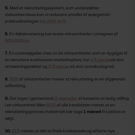
5.
Med et rekrutteringssystem, som understøtter
videointerviews kan vi reducere antallet af spørgsmål i
prækvali­ceringen
fra 200 til 5
.
6.
En fejlrekruttering kan koste virksomheder i omegnen af
500.000 kr.
7.
En undersøgelse viser, at de virksomheder, som er dygtigst til
at rekruttere kvali­cerede medarbejdere, har
3,5 gange
så stor
omsætningsvækst
og
2,0 gange
så stor overskudsgrad.
8.
70%
af virksomheder mener at rekruttering er en afgørende
udfordring.
9.
Det tager i gennemsnit
2 måneder
at besætte en ledig stilling
i en virksomhed. Men
60%
af alle kandidater mener, at en
rekrutteringsproces maksimalt bør tage
1 måned
fra jobbet er
søgt.
10.
61%
mener, at dét at ­finde kvali­cerede og erfarne nye