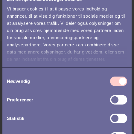
Vi bruger cookies til at tilpasse vores indhold og
annoncer, til at vise dig funktioner til sociale medier og til
at analysere vores trafik. Vi deler også oplysninger om
din brug af vores hjemmeside med vores partnere inden
for sociale medier, annonceringspartnere og
analysepartnere. Vores partnere kan kombinere disse
data med andre oplysninger, du har givet dem, eller som
Forfatter:
de har indsamlet fra din brug af deres tjenester.
Matilde Theils
S
Matilde er vores Marketingdirektør og har ansvaret for
Nødvendig
a
vores globale markedsføring. Matilde har en masse
m
erfaring inden for B2B SaaS og at skabe bindeled
t
mellem systemers funktioner og at kommunikere disse
Præferencer
y
til vores kunder. Hendes fornemmeste opgave er at
k
hjælpe kunder med at se rekrutterings- og HR-
k
Statistik
processer fra et nyt lys og hjælpe dem med at løse
morgendagens udfordringer.
e
v