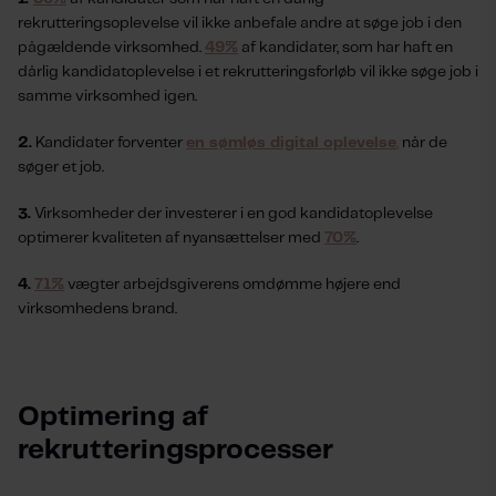
rekrutteringsoplevelse vil ikke anbefale andre at søge job i den
pågældende virksomhed.
49%
af kandidater, som har haft en
dårlig kandidatoplevelse i et rekrutteringsforløb vil ikke søge job i
samme virksomhed igen.
2.
Kandidater forventer
en sømløs digital oplevelse
,
når de
søger et job.
3.
Virksomheder der investerer i en god kandidatoplevelse
optimerer kvaliteten af nyansættelser med
70%
.
4.
71%
vægter arbejdsgiverens omdømme højere end
virksomhedens brand.
Optimering af
rekrutteringsprocesser