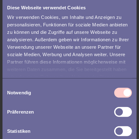
Software für Ihr Unternehmen
Diese Webseite verwendet Cookies
wählen
Wir verwenden Cookies, um Inhalte und Anzeigen zu
personalisieren, Funktionen für soziale Medien anbieten
zu können und die Zugriffe auf unsere Webseite zu
analysieren. Außerdem geben wir Informationen zu Ihrer
Verwendung unserer Webseite an unsere Partner für
soziale Medien, Werbung und Analysen weiter. Unsere
Partner führen diese Informationen möglicherweise mit
weiteren Daten zusammen, die Sie bereitgestellt haben
oder die sie im Rahmen Ihrer Nutzung der Dienste
gesammelt haben.
E
Notwendig
i
n
w
ONBOARDING
Präferenzen
i
l
3 HR-Herausforderungen, die gute
l
Statistiken
Onboarding Tools lösen können
i