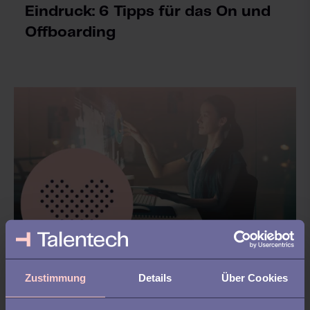
Eindruck: 6 Tipps für das On und
Offboarding
ONBOARDING
Zustimmung
Details
Über Cookies
Wie Sie die beste Onboarding