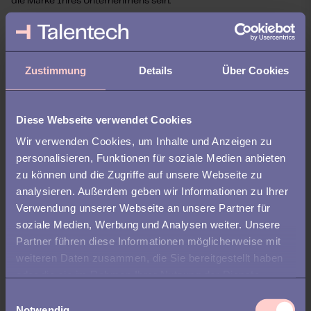
die Marke Ihres Unternehmens sein.
→ Gestalten Sie Talentech mit der vollständigen Farb- und
Logoanpassung Ihres Unternehmens.
→ Bringen Sie die einzigartige Unternehmenssprache in die App,
Zustimmung
Details
Über Cookies
damit sich Ihre Benutzer:innen wie zu Hause fühlen.
→ Profitieren Sie von einer maßgeschneiderten URL für
einfachen Zugriff: ihre-firma.apps.talentech.com.
Diese Webseite verwendet Cookies
Wir verwenden Cookies, um Inhalte und Anzeigen zu
personalisieren, Funktionen für soziale Medien anbieten
zu können und die Zugriffe auf unsere Webseite zu
analysieren. Außerdem geben wir Informationen zu Ihrer
Verwendung unserer Webseite an unsere Partner für
soziale Medien, Werbung und Analysen weiter. Unsere
Partner führen diese Informationen möglicherweise mit
weiteren Daten zusammen, die Sie bereitgestellt haben
oder die sie im Rahmen Ihrer Nutzung der Dienste
gesammelt haben.
E
Notwendig