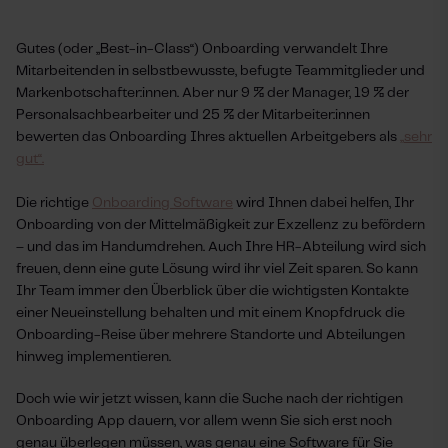
Gutes (oder
„
„B
est-in-Class“) Onboarding verwandelt Ihre
Mitarbeitenden in selbstbewusste, befugte Teammitglieder und
Markenbotschafter:innen. Aber nur 9 % der Manager, 19 % der
Personalsachbearbeiter und 25 % der Mitarbeiter:innen
bewerten das Onboarding Ihres aktuellen Arbeitgebers als
„
„
sehr
gut“.
Die richtige
Onboarding Software
wird Ihnen dabei helfen, Ihr
Onboarding von der Mittelmäßigkeit zur Exzellenz zu befördern
– und das im Handumdrehen. Auch Ihre HR-Abteilung wird sich
freuen, denn eine gute Lösung wird ihr viel Zeit sparen. So kann
Ihr Team immer den Überblick über die wichtigsten Kontakte
einer Neueinstellung behalten und mit einem Knopfdruck die
Onboarding-Reise über mehrere Standorte und Abteilungen
hinweg implementieren.
Doch wie wir jetzt wissen, kann die Suche nach der richtigen
Onboarding App dauern, vor allem wenn Sie sich erst noch
genau überlegen müssen, was genau eine Software für Sie