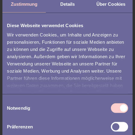
Zustimmung
Details
Über Cookies
Von Haufe Onboarding zu
Talentech: dieselben Funktionen,
Diese Webseite verwendet Cookies
mehr Flexibilität
Wir verwenden Cookies, um Inhalte und Anzeigen zu
personalisieren, Funktionen für soziale Medien anbieten
zu können und die Zugriffe auf unsere Webseite zu
analysieren. Außerdem geben wir Informationen zu Ihrer
Verwendung unserer Webseite an unsere Partner für
soziale Medien, Werbung und Analysen weiter. Unsere
Partner führen diese Informationen möglicherweise mit
weiteren Daten zusammen, die Sie bereitgestellt haben
oder die sie im Rahmen Ihrer Nutzung der Dienste
gesammelt haben.
E
Notwendig
i
n
w
Präferenzen
PREBOARDING /
FEATURED
i