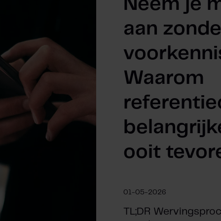
Neem je 
aan zonde
voorkenni
Waarom
referenti
belangrijk
ooit tevor
01-05-2026
TL;DR Wervingspro