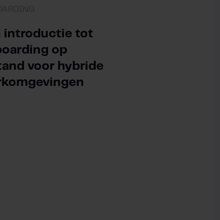
OARDING
 introductie tot
oarding op
tand voor hybride
rkomgevingen