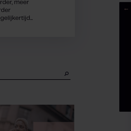
rder, meer
rder
lijkertijd...