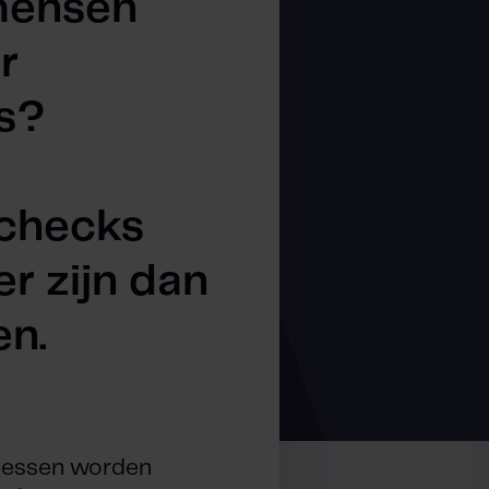
mensen
r
s?
echecks
er zijn dan
en.
cessen worden