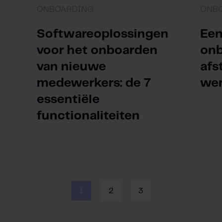
ONBOARDING
ONB
Softwareoplossingen
Een
voor het onboarden
onb
van nieuwe
afs
medewerkers: de 7
we
essentiële
functionaliteiten
1
2
3