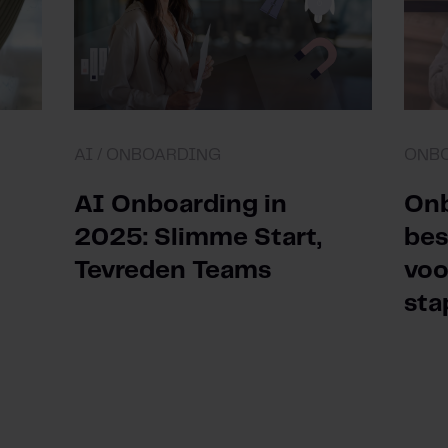
AI /
ONBOARDING
ONB
AI Onboarding in
Onb
2025: Slimme Start,
bes
Tevreden Teams
voo
sta