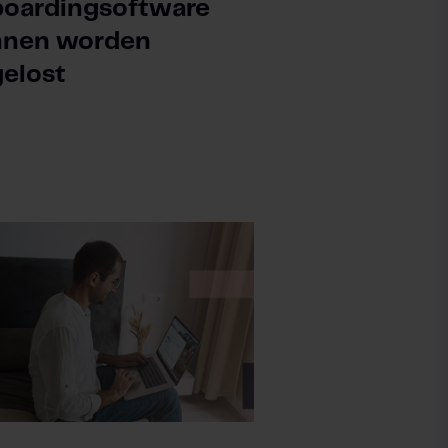
oardingsoftware
nnen worden
elost