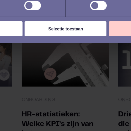
Ni
Selectie toestaan
ONBOARDING
ONB
HR-statistieken:
Dri
Welke KPI’s zijn van
die