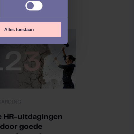
euwe Werknemers
Alles toestaan
OARDING
e HR-uitdagingen
 door goede