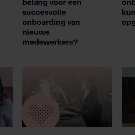
belang voor een
onb
succesvolle
ku
onboarding van
opg
nieuwe
medewerkers?