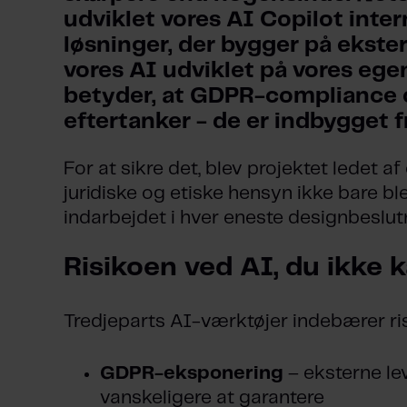
udviklet vores AI Copilot inter
løsninger, der bygger på ekster
vores AI udviklet på vores egen
betyder, at GDPR-compliance o
eftertanker - de er indbygget f
For at sikre det, blev projektet ledet af 
juridiske og etiske hensyn ikke bare ble
indarbejdet i hver eneste designbeslut
Risikoen ved AI, du ikke k
Tredjeparts AI-værktøjer indebærer ris
GDPR-eksponering
– eksterne le
vanskeligere at garantere