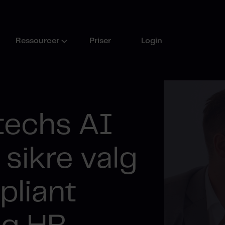
Ressourcer
Priser
Login
techs AI
 sikre valg
pliant