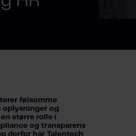
og HR
terer følsomme 
 oplysninger og 
n større rolle i 
mpliance og transparens 
 derfor har Talentech 