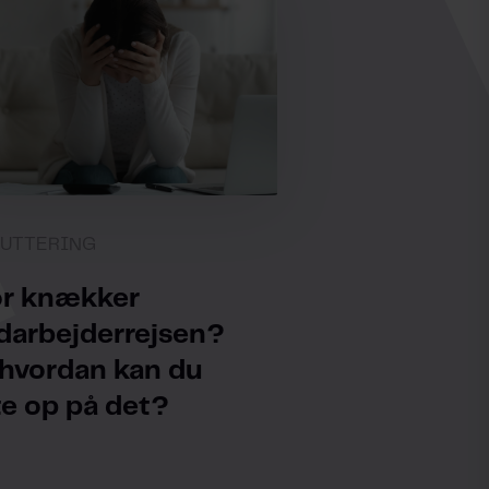
UTTERING
r knækker
arbejderrejsen?
hvordan kan du
te op på det?