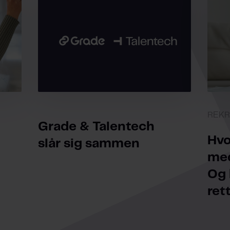
REKR
Grade & Talentech
Hvo
slår sig sammen
med
Og 
ret