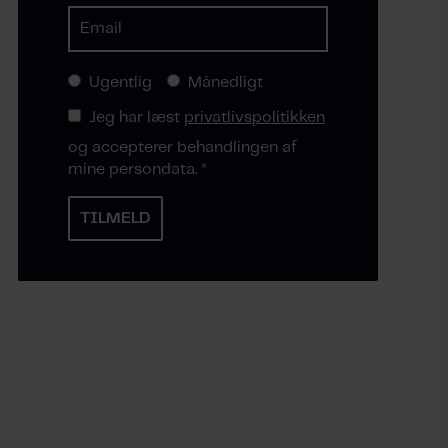
Ugentlig
Månedligt
Jeg har læst
privatlivspolitikken
og accepterer behandlingen af
mine persondata.
*