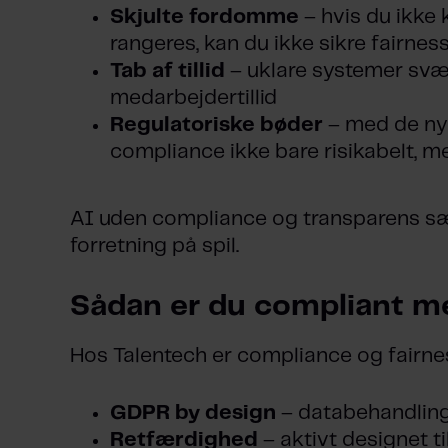
Skjulte fordomme
– hvis du ikke 
rangeres, kan du ikke sikre fairnes
Tab af tillid
– uklare systemer svæ
medarbejdertillid
Regulatoriske bøder
– med de nye
compliance ikke bare risikabelt, m
AI uden compliance og transparens sæ
forretning på spil.
Sådan er du compliant m
Hos Talentech er compliance og fairnes
GDPR by design
– databehandling
Retfærdighed
– aktivt designet t