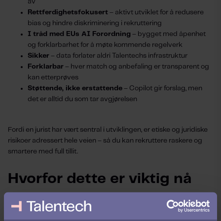
av
Rettferdighetsfokusert
– aktivt utviklet for å redusere
bias og hindre diskriminering i rekruttering
I tråd med EUs AI Forordning
– bygget med åpenhet
og forklarbarhet for å møte kommende regelverk
Sikker
– data forlater aldri Talentechs infrastruktur
Forklarbar
– hver match og anbefaling er transparent og
kan etterprøves
Støttende, ikke erstattende
– Copilot gir forslag, men
det er alltid du som tar avgjørelsen
Fordi en jurist har vært sentral i utviklingen, er etiske og juridiske
risikoer adressert hele veien – så du kan rekruttere raskere og
smartere med full tillit.
Hvorfor dette er viktig nå
Ifølge vår
Nordic HR Report
mener
71 % av ansatte at
selskaper bør være åpne om hvordan rettferdighet i