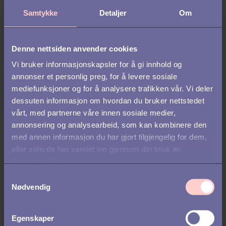
ansettelser ivaretas og rapporteres.
Kandidater forventer
Samtykke
Detaljer
Om
transparens. Myndigheter krever samsvar. Ledere ønsker
resultater uten risiko.
Med Talentechs egenutviklede AI Copilot får du alle tre:
Denne nettsiden anvender cookies
effektivitet, rettferdighet og trygghet.
Vi bruker informasjonskapsler for å gi innhold og
annonser et personlig preg, for å levere sosiale
Se det selv
mediefunksjoner og for å analysere trafikken vår. Vi deler
dessuten informasjon om hvordan du bruker nettstedet
Vil du ha AI som støtter raskere ansettelser – uten at du går på
vårt, med partnerne våre innen sosiale medier,
kompromiss med GDPR? Da kan Talentech hjelpe.
annonsering og analysearbeid, som kan kombinere den
med annen informasjon du har gjort tilgjengelig for dem,
Bestill en demo
eller som de har samlet inn gjennom din bruk av
og se hvordan vår egen AI Copilot – utviklet med juridisk
tjenestene deres.
ekspertise fra starten – gjør sikker, transparent og GDPR-
kompatibel rekruttering til virkelighet.
S
Nødvendig
a
m
t
Egenskaper
y