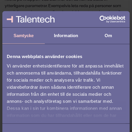
ytterligare parametrar. Exempelvis leta reda på personer som
precis har tagit examen eller någon jobbat ett tag i en viss roll.
6) Extra funktioner med ett Recruiter-
Samtycke
Information
Om
konto
Du kan uppdatera ditt konto till en betalvariant med funktioner
Denna webbplats använder cookies
för rekryterare, kallat
Recruiter-konto
. Ett bra verktyg om du
jobbar aktivt med att leta upp intressanta kandidater. Här finns
Vi använder enhetsidentifierare för att anpassa innehållet
möjlighet att skicka både personliga meddelanden och
och annonserna till användarna, tillhandahålla funktioner
massutskick till flera kandidater samtidigt. Ett bra sätt att tipsa
för sociala medier och analysera vår trafik. Vi
om lediga tjänster eller ta kontakt inför framtiden.
vidarebefordrar även sådana identifierare och annan
information från din enhet till de sociala medier och
Vill du få fler rekryteringstips och kunna möta den rådande
annons- och analysföretag som vi samarbetar med.
kompetensbristen? Se vårt webinar om ämnet här:
Dessa kan i sin tur kombinera informationen med annan
information som du har tillhandahållit eller som de har
samlat in när du har använt deras tjänster.
S