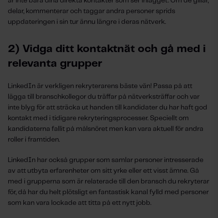
är inte bara dina direkta kontakter som ser inlägget. Om de gillar,
delar, kommenterar och taggar andra personer sprids
uppdateringen i sin tur ännu längre i deras nätverk.
2) Vidga ditt kontaktnät och gå med i
relevanta grupper
LinkedIn är verkligen rekryterarens bäste vän! Passa på att
lägga till branschkollegor du träffar på nätverksträffar och var
inte blyg för att sträcka ut handen till kandidater du har haft god
kontakt med i tidigare rekryteringsprocesser. Speciellt om
kandidaterna fallit på målsnöret men kan vara aktuell för andra
roller i framtiden.
LinkedIn har också grupper som samlar personer intresserade
av att utbyta erfarenheter om sitt yrke eller ett visst ämne. Gå
med i grupperna som är relaterade till den bransch du rekryterar
för, då har du helt plötsligt en fantastisk kanal fylld med personer
som kan vara lockade att titta på ett nytt jobb.