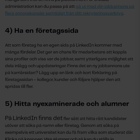
administration kan du passa på att
gå ut med din jobbannons på
flera annonskanaler samtidigt från ditt rekryteringsverktyg
.
4) Ha en företagssida
Att som företag ha en egen sida på LinkedIn kommer med
många fördelar. Det ger en chans för medarbetare att koppla
sina profiler och visa var de jobbar, samt ytterligare möjlighet att
dela inlägg och uppdateringar. Finns det en ny jobbannons ute
på karriärsidan? Lägg upp en länk och kort förklaring på
företagssidan – kollegor, kunder och följare hjälper den att
spridas till fler.
5) Hitta nyexaminerade och alumner
På LinkedIn finns det
fler sätt att hitta rätt kandidater
utöver att söka på namn eller företag. Genom att söka på
exempelvis ett universitet kan du få fram vilka som studerat där.
Klicka på knappen
Visa alumner
och så kan du ställa in