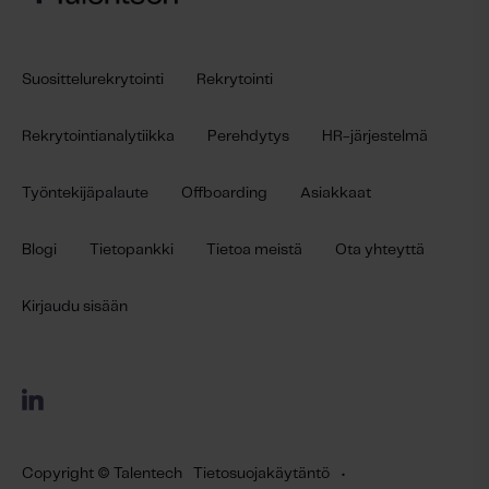
Suosittelurekrytointi
Rekrytointi
Rekrytointianalytiikka
Perehdytys
HR-järjestelmä
Työntekijäpalaute
Offboarding
Asiakkaat
Blogi
Tietopankki
Tietoa meistä
Ota yhteyttä
Kirjaudu sisään
Copyright © Talentech
Tietosuojakäytäntö
•