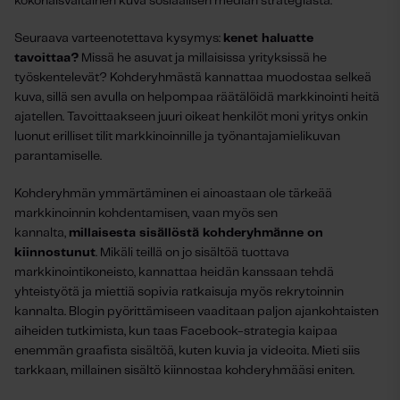
kokonaisvaltainen kuva sosiaalisen median strategiasta.
Seuraava varteenotettava kysymys:
kenet haluatte
tavoittaa?
Missä he asuvat ja millaisissa yrityksissä he
työskentelevät? Kohderyhmästä kannattaa muodostaa selkeä
kuva, sillä sen avulla on helpompaa räätälöidä markkinointi heitä
ajatellen. Tavoittaakseen juuri oikeat henkilöt moni yritys onkin
luonut erilliset tilit markkinoinnille ja työnantajamielikuvan
parantamiselle.
Kohderyhmän ymmärtäminen ei ainoastaan ole tärkeää
markkinoinnin kohdentamisen, vaan myös sen
kannalta,
millaisesta sisällöstä kohderyhmänne on
kiinnostunut
. Mikäli teillä on jo sisältöä tuottava
markkinointikoneisto, kannattaa heidän kanssaan tehdä
yhteistyötä ja miettiä sopivia ratkaisuja myös rekrytoinnin
kannalta. Blogin pyörittämiseen vaaditaan paljon ajankohtaisten
aiheiden tutkimista, kun taas Facebook-strategia kaipaa
enemmän graafista sisältöä, kuten kuvia ja videoita. Mieti siis
tarkkaan, millainen sisältö kiinnostaa kohderyhmääsi eniten.