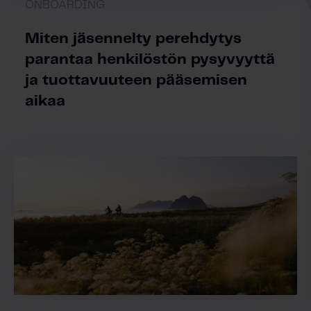
ONBOARDING
Miten jäsennelty perehdytys
parantaa henkilöstön pysyvyyttä
ja tuottavuuteen pääsemisen
aikaa