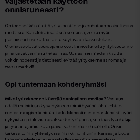
valjastetaan käyttöön 
onnistuneesti?
On todennäköistä, että yrityksestänne jo puhutaan sosiaalisessa
mediassa. Kun olette itse läsnä somessa, voitte myös
positiivisesti vaikuttaa teistä käytävään keskusteluun.
Olemassaolevat seuraajanne ovat kiinnostuneita yrityksestänne
ja haluavat varmasti tietää lisää. Sosiaalisen median kautta
voitkin nopeasti ja tietoisesti levittää yrityksenne sanomaa ja
tavaramerkkiä.
Opi tuntemaan kohderyhmäsi
Miksi yrityksenne käyttää sosiaalista mediaa?
Vastaus
edellä mainittuun kysymykseen toimii hyvänä lähtökohtana
somestrategian kehittämiselle. Monesti somemarkkinointi pyörii
nykyisten ja tulevien asiakkaiden ympärillä, kun taas työnhakijat
ja työnantajamielikuva jäävät vähemmälle huomiolle. Onkin
tärkeää toimia yhteistyössä markkinointitiimin kanssa ja luoda