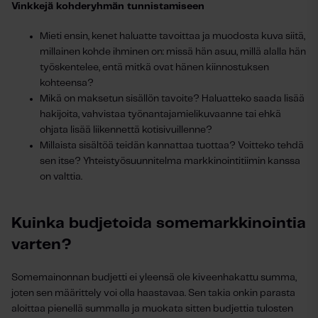
Vinkkejä kohderyhmän tunnistamiseen
Mieti ensin, kenet haluatte tavoittaa ja muodosta kuva siitä,
millainen kohde ihminen on: missä hän asuu, millä alalla hän
työskentelee, entä mitkä ovat hänen kiinnostuksen
kohteensa?
Mikä on maksetun sisällön tavoite? Haluatteko saada lisää
hakijoita, vahvistaa työnantajamielikuvaanne tai ehkä
ohjata lisää liikennettä kotisivuillenne?
Millaista sisältöä teidän kannattaa tuottaa? Voitteko tehdä
sen itse? Yhteistyösuunnitelma markkinointitiimin kanssa
on valttia.
Kuinka budjetoida somemarkkinointia
varten?
Somemainonnan budjetti ei yleensä ole kiveenhakattu summa,
joten sen määrittely voi olla haastavaa. Sen takia onkin parasta
aloittaa pienellä summalla ja muokata sitten budjettia tulosten