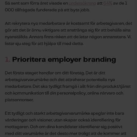
Så sent som förra året visade en
undersökning
att
64%
av de 1
000 tillfrågade funderade på att byta jobb.
Att rekrytera nya medarbetare är kostsamt för arbetsgivaren, det
gör att det är ännu viktigare att anstränga sig för att behålla sina
nyanställda. Annars finns risken att de letar någon annanstans. Vi
listar sju steg för att hjälpa till med detta.
1.
Prioritera employer branding
Det första steget handlar om ditt företag. Det är ditt
arbetsgivarvarumärke och det attraherar potentiella nya
medarbetare. Det ska tydligt framgå i allt från din produkt/tjänst
och kommunikation till din personalpolicy, online närvaro och
platsannonser.
Ett tydligt och starkt arbetsgivarvarumärke speglar inte bara
värderingar och visioner, utan skapar också identifiering för
mottagaren. Och om dina kandidater identifierar sig positivt
med ditt varumärke är det desto mer troligt att de kommer att