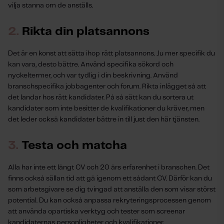
vilja stanna om de anställs.
2.
Rikta din platsannons
Det är en konst att sätta ihop rätt platsannons. Ju mer specifik du
kan vara, desto bättre. Använd specifika sökord och
nyckeltermer, och var tydlig i din beskrivning. Använd
branschspecifika jobbagenter och forum. Rikta inlägget så att
det landar hos rätt kandidater. På så sätt kan du sortera ut
kandidater som inte besitter de kvalifikationer du kräver, men
det leder också kandidater bättre in till just den här tjänsten.
3.
Testa och matcha
Alla har inte ett långt CV och 20 års erfarenhet i branschen. Det
finns också sällan tid att gå igenom ett sådant CV. Därför kan du
som arbetsgivare se dig tvingad att anställa den som visar störst
potential. Du kan också anpassa rekryteringsprocessen genom
att använda opartiska verktyg och tester som screenar
kandidaternas personligheter och kvalifikationer.