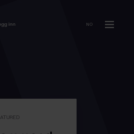
ogg inn
NO
EATURED