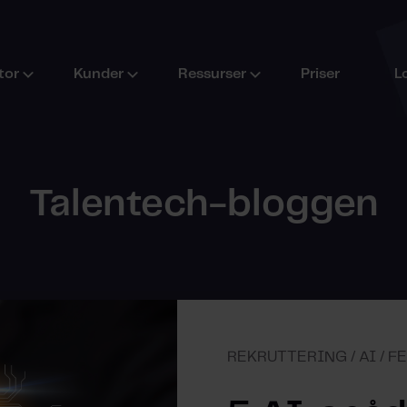
tor
Kunder
Ressurser
Priser
L
Talentech-bloggen
REKRUTTERING / AI / F