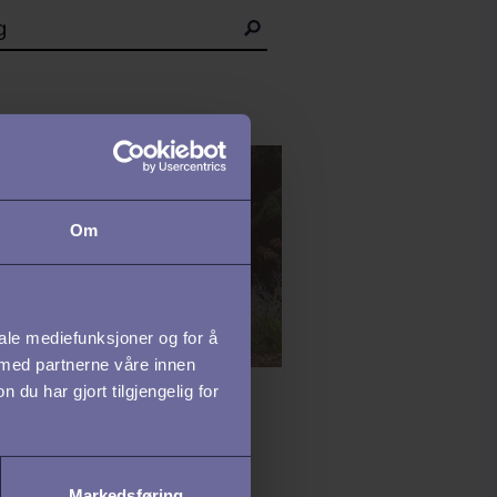
Om
iale mediefunksjoner og for å
 med partnerne våre innen
u har gjort tilgjengelig for
UTTERING /
IDATOPPLEVELSE
Markedsføring