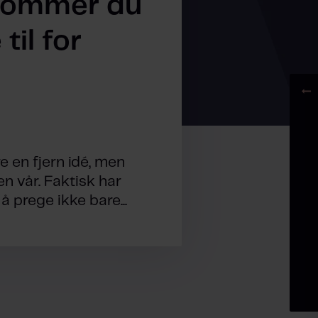
dommer du
til for
e en fjern idé, men
en vår. Faktisk har
 prege ikke bare...