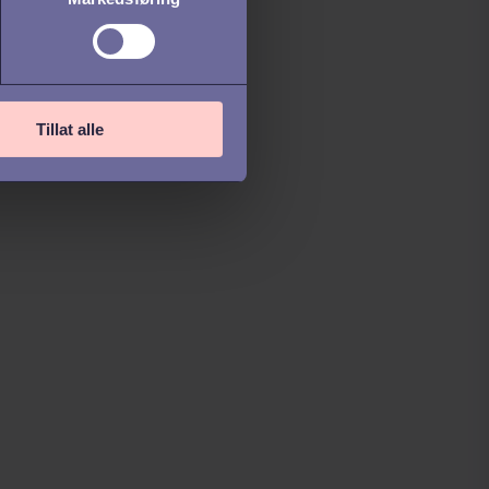
p en god
didatopplevelse
 tilbakemelding
er intervjuet
Tillat alle