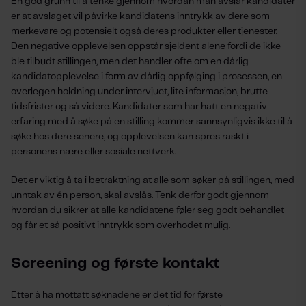
En god grunn til å tenke gjennom hvordan man avslår kandidater
er at avslaget vil påvirke kandidatens inntrykk av dere som
merkevare og potensielt også deres produkter eller tjenester.
Den negative opplevelsen oppstår sjeldent alene fordi de ikke
ble tilbudt stillingen, men det handler ofte om en dårlig
kandidatopplevelse i form av dårlig oppfølging i prosessen, en
overlegen holdning under intervjuet, lite informasjon, brutte
tidsfrister og så videre.
Kandidater som har hatt en negativ
erfaring med å søke på en stilling
kommer sannsynligvis ikke til å
søke hos dere senere, og opplevelsen kan spres raskt i
personens nære eller sosiale nettverk.
Det er viktig å ta i betraktning at alle som søker på stillingen, med
unntak av én person, skal avslås. Tenk derfor godt gjennom
hvordan du sikrer at alle kandidatene føler seg godt behandlet
og får et så positivt inntrykk som overhodet mulig.
Screening og første kontakt
Etter å ha mottatt søknadene er det tid for første