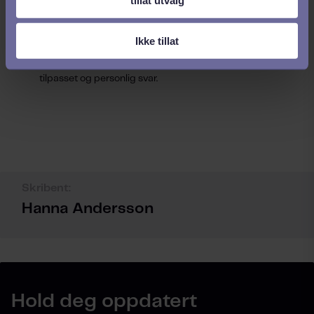
Forklar hvorfor kandidaten ikke blir tilbudt stillingen. Vær
ærlig og kom med en konstruktiv tilbakemelding.
Gjør det personlig! Antageligvis har du en god relasjon
Ikke tillat
med kandidaten, husk at vedkommende har brukt tid og
energi på rekrutteringsprosessen. Kandidaten fortjener et
tilpasset og personlig svar.
Skribent:
Hanna Andersson
Hold deg oppdatert