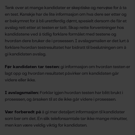
Tenk over at mange kandidater er skeptiske og nervøse for å ta
en test. Kanskje har de lite informasjon om hva dere ser etter og
er bekymret for å bli urettferdig dømt, spesielt dersom de får et
avslag rett etter at testen er tatt. Skap rette forventninger hos
kandidatene ved å tidlig forklare formålet med testene og
hvordan dere bruker de i prosessen. I avslagsmailen er det lurt å
forklare hvordan testresultatet har bidratt til beslutningen om å
gi kandidaten avslag.
Før kandidaten tar testen:
gi informasjon om hvordan testen er
lagt opp og hvordan resultatet påvirker om kandidaten går
videre eller ikke.
I avslagsmailen:
Forklar igjen hvordan testen har blitt brukt i
prosessen, og årsaken til at de ikke går videre i prosessen.
Vær forberedt på
å gi mer detaljert informasjon til kandidater
som ber om det. En slik telefonsamtale tar ikke mange minutter,
men kan være veldig viktig for kandidaten.