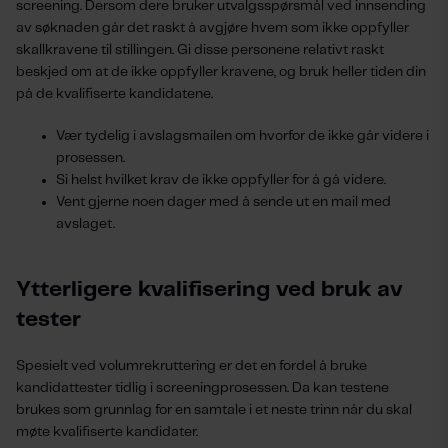
screening.
Dersom dere bruker utvalgsspørsmål ved innsending
av søknaden
går det raskt å avgjøre hvem som ikke oppfyller
skallkravene til stillingen. Gi disse personene relativt raskt
beskjed om at de ikke oppfyller kravene, og bruk heller tiden din
på de kvalifiserte kandidatene.
Vær tydelig i avslagsmailen om hvorfor de ikke går videre i
prosessen.
Si helst hvilket krav de ikke oppfyller for å gå videre.
Vent gjerne noen dager med å sende ut en mail med
avslaget.
Ytterligere kvalifisering ved bruk av
tester
Spesielt ved volumrekruttering er det en fordel å bruke
kandidattester tidlig i screeningprosessen
. Da kan testene
brukes som grunnlag for en samtale i et neste trinn når du skal
møte kvalifiserte kandidater.