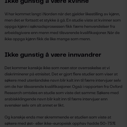
Ikke gunstig å være kvinne
Vi har kommet langt i Norden når det gjelder likestilling av kjønn,
men det er fortsatt et stykke å gå. En studie viste at kvinner som
oppga kjønn i søknadsprosessen fikk færre henvendelser fra
arbeidsgivere enn menn med tilsvarende kvalifikasjoner. Når de
ikke oppga kjønn fikk de like mange som menn.
Ikke gunstig å være innvandrer
Det kommer kanskje ikke som noen stor overraskelse at vi
diskriminerer på etnisitet. Det er gjort flere studier som viser at
søkere med utenlandske navn blir kalt inn til færre intervjuer selv
om de har tilsvarende kvalifikasjoner. Også i rapporten fra Oxford
Research omtales en studie som viste det samme: Søkere med
arabiskklingende navn blir kalt inn til færre intervjuer enn
svensker selv om alt annet er likt.
Og kanskje enda mer skremmende er studien som viste at
søkere med øst- eller ikke-europeisk opphav hadde 50-75%