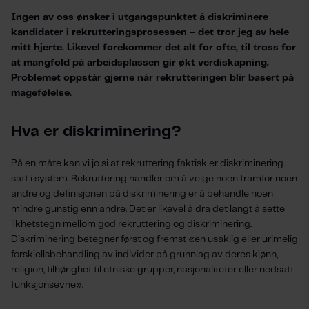
Ingen av oss ønsker i utgangspunktet å diskriminere
kandidater i rekrutteringsprosessen – det tror jeg av hele
mitt hjerte. Likevel forekommer det alt for ofte, til tross for
at mangfold på arbeidsplassen gir økt verdiskapning.
Problemet oppstår gjerne når rekrutteringen blir basert på
magefølelse.
Hva er diskriminering?
På en måte kan vi jo si at rekruttering faktisk er diskriminering
satt i system. Rekruttering handler om å velge noen framfor noen
andre og definisjonen på diskriminering er å behandle noen
mindre gunstig enn andre. Det er likevel å dra det langt å sette
likhetstegn mellom god rekruttering og diskriminering.
Diskriminering betegner først og fremst «en usaklig eller urimelig
forskjellsbehandling av individer på grunnlag av deres kjønn,
religion, tilhørighet til etniske grupper, nasjonaliteter eller nedsatt
funksjonsevne».