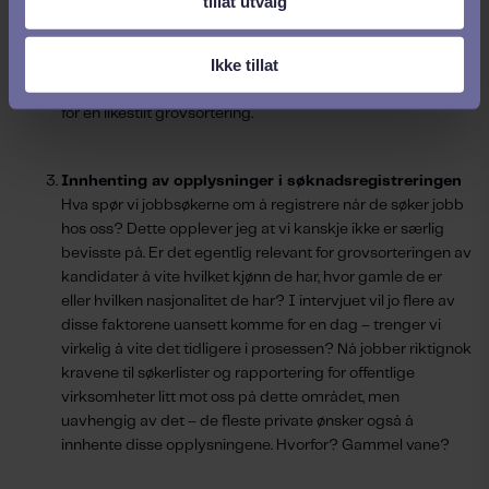
tillat utvalg
Med enkle screeningspørsmål kan grovsorteringen av
jobbsøkerne både effektiviseres og sikre at kvalifiserte
Ikke tillat
kandidater slipper gjennom det første nåløyet. Kombinert
med tester på kompetanser, får vi et enda bedre grunnlag
for en likestilt grovsortering.
Innhenting av opplysninger i søknadsregistreringen
Hva spør vi jobbsøkerne om å registrere når de søker jobb
hos oss? Dette opplever jeg at vi kanskje ikke er særlig
bevisste på. Er det egentlig relevant for grovsorteringen av
kandidater å vite hvilket kjønn de har, hvor gamle de er
eller hvilken nasjonalitet de har? I intervjuet vil jo flere av
disse faktorene uansett komme for en dag – trenger vi
virkelig å vite det tidligere i prosessen? Nå jobber riktignok
kravene til søkerlister og rapportering for offentlige
virksomheter litt mot oss på dette området, men
uavhengig av det – de fleste private ønsker også å
innhente disse opplysningene. Hvorfor? Gammel vane?