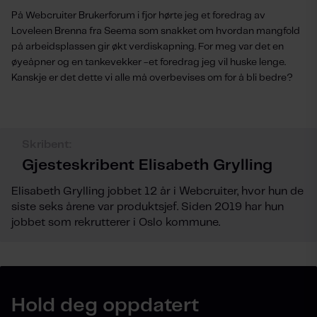
På Webcruiter Brukerforum i fjor hørte jeg et foredrag av
Loveleen Brenna fra Seema som snakket om hvordan mangfold
på arbeidsplassen gir økt verdiskapning. For meg var det en
øyeåpner og en tankevekker -et foredrag jeg vil huske lenge.
Kanskje er det dette vi alle må overbevises om for å bli bedre?
Skribent:
Gjesteskribent Elisabeth Grylling
Elisabeth Grylling jobbet 12 år i Webcruiter, hvor hun de
siste seks årene var produktsjef. Siden 2019 har hun
jobbet som rekrutterer i Oslo kommune.
Hold deg oppdatert