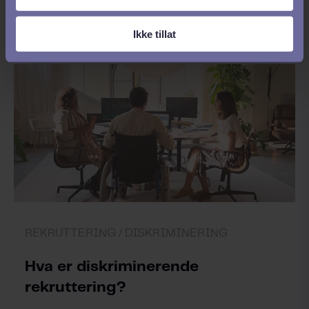
fungere i praksis?
Ikke tillat
REKRUTTERING /
DISKRIMINERING
Hva er diskriminerende
rekruttering?