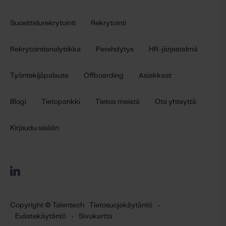
Suosittelurekrytointi
Rekrytointi
Rekrytointianalytiikka
Perehdytys
HR-järjestelmä
Työntekijäpalaute
Offboarding
Asiakkaat
Blogi
Tietopankki
Tietoa meistä
Ota yhteyttä
Kirjaudu sisään
Copyright © Talentech
Tietosuojakäytäntö
•
Evästekäytäntö
•
Sivukartta