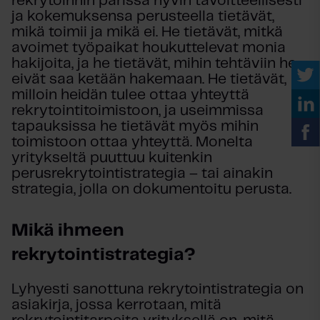
rekrytoinnin parissa hyvin tavoitteellisesti
ja kokemuksensa perusteella tietävät,
mikä toimii ja mikä ei. He tietävät, mitkä
avoimet työpaikat houkuttelevat monia
hakijoita, ja he tietävät, mihin tehtäviin he
eivät saa ketään hakemaan. He tietävät,
milloin heidän tulee ottaa yhteyttä
rekrytointitoimistoon, ja useimmissa
tapauksissa he tietävät myös mihin
toimistoon ottaa yhteyttä. Monelta
yritykseltä puuttuu kuitenkin
perusrekrytointistrategia – tai ainakin
strategia, jolla on dokumentoitu perusta.
Mikä ihmeen
rekrytointistrategia?
Lyhyesti sanottuna rekrytointistrategia on
asiakirja, jossa kerrotaan, mitä