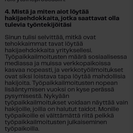
4.
Mistä j
a miten aiot löytää
hakijaehdokkaita, jotka saattavat olla
tulevia työntekijöitäsi
Sinun tulisi selvittää, mitkä ovat
tehokkaimmat tavat löytää
hakijaehdokkaita yrityksellesi.
Työpaikkailmoitusten määrä sosiaalisessa
mediassa ja muissa verkkopaikoissa
kasvaa nopeasti, ja verkkotyöilmoitukset
ovat siksi loistava tapa löytää mahdollisia
hakijoita. Työpaikkailmoitusten nopean
lisääntymisen vuoksi on kyse perässä
pysymisestä. Nykyään
työpaikkailmoitukset voidaan näyttää vain
hakijoille, joilla on halutut taidot. Monille
työpaikoille ei välttämättä riitä pelkkä
työpaikkailmoitusten julkaiseminen
työpaikoilla.