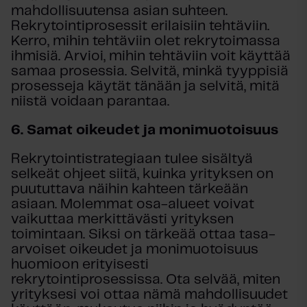
mahdollisuutensa asian suhteen.
Rekrytointiprosessit erilaisiin tehtäviin.
Kerro, mihin tehtäviin olet rekrytoimassa
ihmisiä. Arvioi, mihin tehtäviin voit käyttää
samaa prosessia. Selvitä, minkä tyyppisiä
prosesseja käytät tänään ja selvitä, mitä
niistä voidaan parantaa.
6.
Samat oikeudet ja monimuotoisuus
Rekrytointistrategiaan tulee sisältyä
selkeät ohjeet siitä, kuinka yrityksen on
puututtava näihin kahteen tärkeään
asiaan. Molemmat osa-alueet voivat
vaikuttaa merkittävästi yrityksen
toimintaan. Siksi on tärkeää ottaa tasa-
arvoiset oikeudet ja monimuotoisuus
huomioon erityisesti
rekrytointiprosessissa. Ota selvää, miten
yrityksesi voi ottaa nämä mahdollisuudet