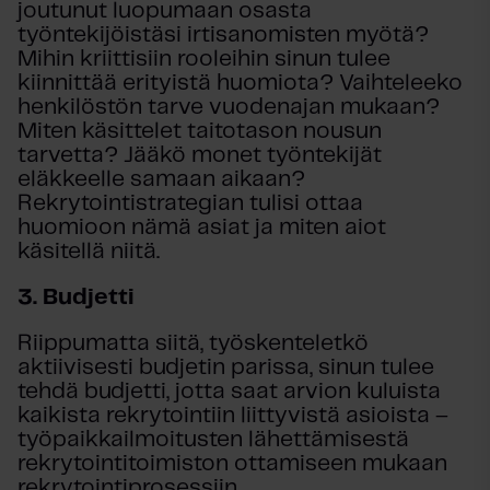
joutunut luopumaan osasta
työntekijöistäsi irtisanomisten myötä?
Mihin kriittisiin rooleihin sinun tulee
kiinnittää erityistä huomiota? Vaihteleeko
henkilöstön tarve vuodenajan mukaan?
Miten käsittelet taitotason nousun
tarvetta? Jääkö monet työntekijät
eläkkeelle samaan aikaan?
Rekrytointistrategian tulisi ottaa
huomioon nämä asiat ja miten aiot
käsitellä niitä.
3. B
udjetti
Riippumatta siitä, työskenteletkö
aktiivisesti budjetin parissa, sinun tulee
tehdä budjetti, jotta saat arvion kuluista
kaikista rekrytointiin liittyvistä asioista –
työpaikkailmoitusten lähettämisestä
rekrytointitoimiston ottamiseen mukaan
rekrytointiprosessiin.