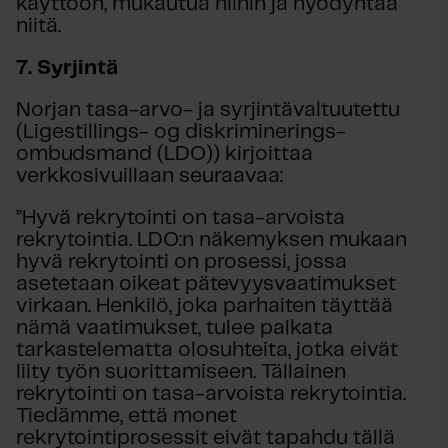
käyttöön, mukautua niihin ja hyödyntää
niitä.
7.
Syrjintä
Norjan tasa-arvo- ja syrjintävaltuutettu
(Ligestillings- og diskriminerings-
ombudsmand (LDO)) kirjoittaa
verkkosivuillaan seuraavaa:
”Hyvä rekrytointi on tasa-arvoista
rekrytointia. LDO:n näkemyksen mukaan
hyvä rekrytointi on prosessi, jossa
asetetaan oikeat pätevyysvaatimukset
virkaan. Henkilö, joka parhaiten täyttää
nämä vaatimukset, tulee palkata
tarkastelematta olosuhteita, jotka eivät
liity työn suorittamiseen. Tällainen
rekrytointi on tasa-arvoista rekrytointia.
Tiedämme, että monet
rekrytointiprosessit eivät tapahdu tällä