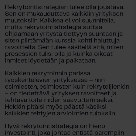
Rekrytointistrategian tulee olla joustava.
Sen on mukauduttava kaikkiin yrityksen
muutoksiin. Kaikkea ei voi suunnitella,
mutta rekrytointistrategia auttaa
ohjaamaan yritystä tiettyyn suuntaan ja
siten piirtämään kurssia kohti haluttuja
tavoitteita. Sen tulee käsitellä sitä, miten
prosessien tulisi olla ja kuinka oikeat
ihmiset löydetään ja palkataan.
Kaikkien rekrytoinnin parissa
työskentelevien yrityksessä – niin
esimiesten, esimiesten kuin rekrytoijienkin
– on tiedettävä yrityksen tavoitteet ja
tehtävä töitä niiden saavuttamiseksi.
Heidän pitäisi myös päästä käsiksi
kaikkien tehtyjen arviointien tuloksiin.
Hyvä rekrytointistrategia on hieno
investointi, joka johtaa entistä parempiin