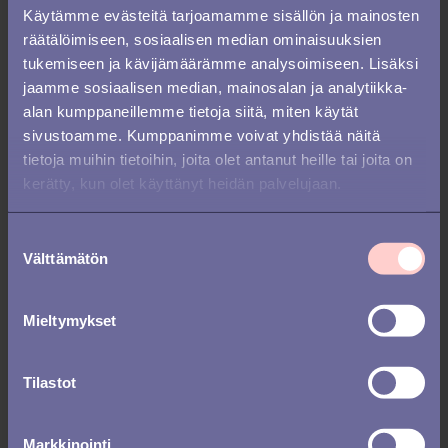
(työnantajabrändäys)
Käytämme evästeitä tarjoamamme sisällön ja mainosten
räätälöimiseen, sosiaalisen median ominaisuuksien
Näiden asioiden pitäisi olla osa kaikkia
rekrytointistrategioita. Ei saa olla
tukemiseen ja kävijämäärämme analysoimiseen. Lisäksi
rekrytoivan työntekijän tai pomon tehtävä
jaamme sosiaalisen median, mainosalan ja analytiikka-
päättää, miten yrityksen tulee esitellä
alan kumppaneillemme tietoja siitä, miten käytät
itsensä ulkomaailmalle. Näitä kahta asiaa
sivustoamme. Kumppanimme voivat yhdistää näitä
(profilointi ja yrityskuva) ei pitäisi hallita
tietoja muihin tietoihin, joita olet antanut heille tai joita on
sattumalta. Kyse on siitä, miten
kerätty, kun olet käyttänyt heidän palvelujaan.
kommunikoit avoimista paikoista,
urasivuista, kuinka rekrytointitoimisto
S
tapaa hakijan, onko sinuun helppo saada
Välttämätön
yhteyttä, kun työnhakijat ottavat sinuun
u
yhteyttä, mitä hakijoille tarkoitetussa
o
viestinnässä mainitaan (erityisesti
s
Mieltymykset
hylkäyskirje/sähköposti) ja monia muita
t
asioita. Lista on pitkä. Ole erittäin
u
perusteellinen ja keskity laatuun, kun
m
Tilastot
työskentelet näiden asioiden parissa – se
u
maksaa itsensä hyvien tulosten
k
muodossa.
Markkinointi