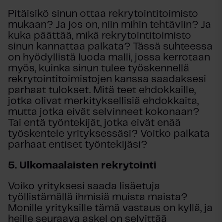
Pitäisikö sinun ottaa rekrytointitoimisto
mukaan? Ja jos on, niin mihin tehtäviin? Ja
kuka päättää, mikä rekrytointitoimisto
sinun kannattaa palkata? Tässä suhteessa
on hyödyllistä luoda malli, jossa kerrotaan
myös, kuinka sinun tulee työskennellä
rekrytointitoimistojen kanssa saadaksesi
parhaat tulokset. Mitä teet ehdokkaille,
jotka olivat merkityksellisiä ehdokkaita,
mutta jotka eivät selvinneet kokonaan?
Tai entä työntekijät, jotka eivät enää
työskentele yrityksessäsi? Voitko palkata
parhaat entiset työntekijäsi?
5. Ulkomaalaisten rekrytointi
Voiko yrityksesi saada lisäetuja
työllistämällä ihmisiä muista maista?
Monille yrityksille tämä vastaus on kyllä, ja
heille seuraava askel on selvittää