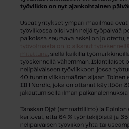
työviikko on nyt ajankohtainen päivä
Useat yritykset ympäri maailmaa ovat a
työviikossa olisi vain neljä työpäivää pe
paikoissa seuraava askel on jo otettu,
työvoimasta on jo alkanut työskennel
mitattuna
, siellä kaikilla työmarkkinoil
työskennellä vähemmän. Islantilaiset 
nelipäiväiseen työviikkoon, jossa työ
40 tunnin viikkomäärän sijaan. Toinen 
IIH Nordic, joka on ottanut käyttöön 3
jakautumisella ilman palkanalennuksia ka
Tanskan Djøf (ammattiliitto) ja Epinion 
kertovat, että 64 % työntekijöistä ja 6
nelipäiväisen työviikon yhtä tai useam