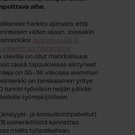
npolttava aihe.
lkaneet harkita ajatusta, että
rinteisen viiden sijaan. Joissakin
 esimerkiksi
Islannissa 86 %
lä vähemmän työtunteina
la olevilla on ollut mahdollisuus
ovat tässä tapauksessa siirtyneet
tunteja on 35–36 viikossa aiemman
esimerkki on tanskalainen yritys
0 tunnin työviikon neljän päivän
ikille työntekijöilleen.
(analyysi- ja konsultointipalvelut)
5 % esihenkilöistä kannattaa
paa mallia työpaikallaan.