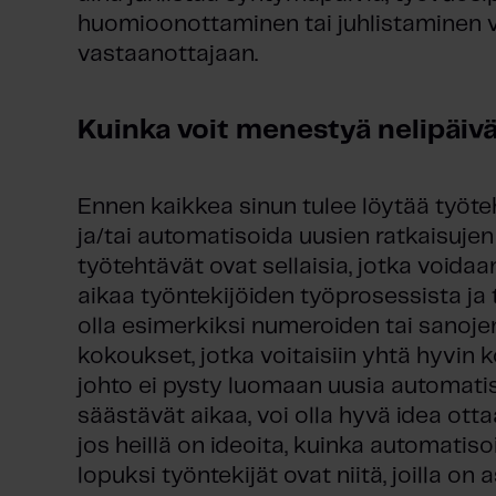
huomioonottaminen tai juhlistaminen va
vastaanottajaan.
Kuinka voit menestyä nelipäivä
Ennen kaikkea sinun tulee löytää työte
ja/tai automatisoida uusien ratkaisuje
työtehtävät ovat sellaisia, jotka voidaan
aikaa työntekijöiden työprosessista ja t
olla esimerkiksi numeroiden tai sanoj
kokoukset, jotka voitaisiin yhtä hyvin 
johto ei pysty luomaan uusia automatis
säästävät aikaa, voi olla hyvä idea ott
jos heillä on ideoita, kuinka automatis
lopuksi työntekijät ovat niitä, joilla o