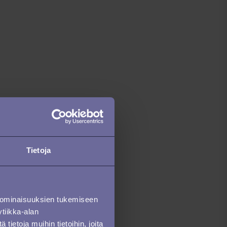
Tietoja
 ominaisuuksien tukemiseen
tiikka-alan
ietoja muihin tietoihin, joita