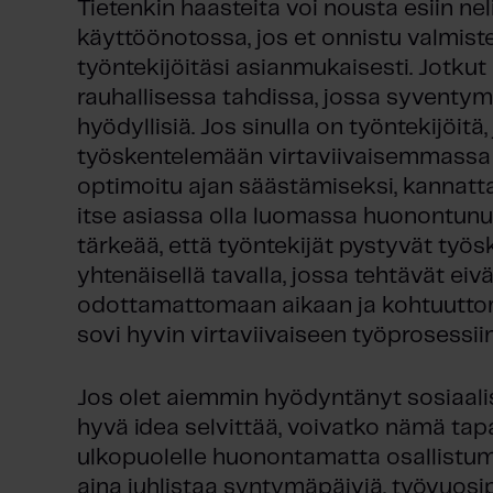
Tietenkin haasteita voi nousta esiin ne
t
käyttöönotossa, jos et onnistu valmist
a
työntekijöitäsi asianmukaisesti. Jotkut
rauhallisessa tahdissa, jossa syventymi
hyödyllisiä. Jos sinulla on työntekijöitä,
työskentelemään virtaviivaisemmassa i
optimoitu ajan säästämiseksi, kannattaa
itse asiassa olla luomassa huonontun
tärkeää, että työntekijät pystyvät työs
yhtenäisellä tavalla, jossa tehtävät ei
odottamattomaan aikaan ja kohtuuttomi
sovi hyvin virtaviivaiseen työprosessiin
Jos olet aiemmin hyödyntänyt sosiaalis
hyvä idea selvittää, voivatko nämä tap
ulkopuolelle huonontamatta osallistumi
aina juhlistaa syntymäpäiviä, työvuosipä