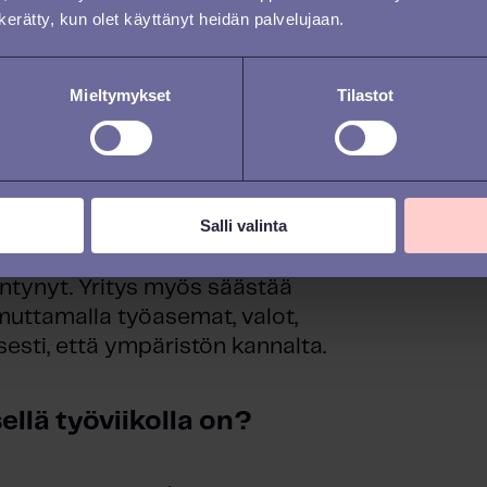
n kerätty, kun olet käyttänyt heidän palvelujaan.
airauspäivien määrä on vähentynyt
tä yrityksessä on parantunut.
ntynyt.
Mieltymykset
Tilastot
 liittyviä ympäristövaikutuksia,
aikaa työmatkoihin, mikä
konaisvaltaisesti. Toki on
Salli valinta
stavatko työntekijät paljon
 yrityksen näkökulmasta työhön
entynyt. Yritys myös säästää
muttamalla työasemat, valot,
sesti, että ympäristön kannalta.
ellä työviikolla on?