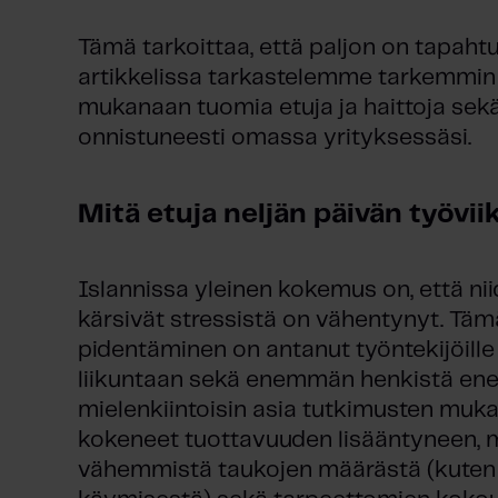
Tämä tarkoittaa, että paljon on tapahtu
artikkelissa tarkastelemme tarkemmin 
mukanaan tuomia etuja ja haittoja sekä 
onnistuneesti omassa yrityksessäsi.
Mitä etuja neljän päivän työvi
Islannissa yleinen kokemus on, että nii
kärsivät stressistä on vähentynyt. Täm
pidentäminen on antanut työntekijöil
liikuntaan sekä enemmän henkistä ener
mielenkiintoisin asia tutkimusten mukaa
kokeneet tuottavuuden lisääntyneen, 
vähemmistä taukojen määrästä (kuten ka