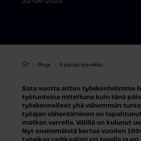
22-06-2023
Blogi
4 päivän työviikko:...
Sata vuotta sitten työskentelimme
työtunteina mitattuna kuin tänä päiv
työskennelleet yhä vähemmän tunteja
työajan vähentäminen on tapahtunut 
matkan varrella. Välillä on kulunut us
Nyt ensimmäistä kertaa vuoden 1990
työaikaa radikaalisti eri tavalla ja e