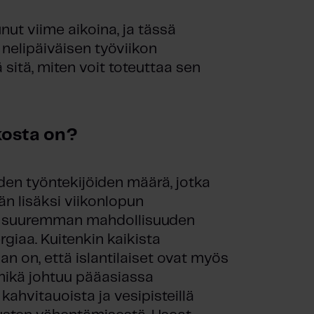
nut viime aikoina, ja tässä
nelipäiväisen työviikon
sitä, miten voit toteuttaa sen
ikosta on?
den työntekijöiden määrä, jotka
än lisäksi viikonlopun
le suuremman mahdollisuuden
giaa. Kuitenkin kaikista
n on, että islantilaiset ovat myös
mikä johtuu pääasiassa
hvitauoista ja vesipisteillä