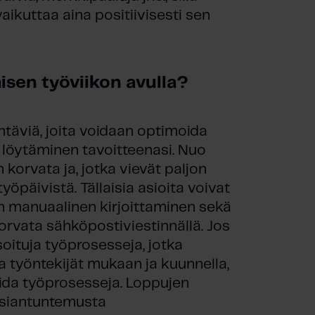
ikuttaa aina positiivisesti sen
isen työviikon avulla?
htäviä, joita voidaan optimoida
n löytäminen tavoitteenasi. Nuo
 korvata ja, jotka vievät paljon
yöpäivistä. Tällaisia asioita voivat
en manuaalinen kirjoittaminen sekä
korvata sähköpostiviestinnällä. Jos
oituja työprosesseja, jotka
aa työntekijät mukaan ja kuunnella,
oida työprosesseja. Loppujen
n asiantuntemusta