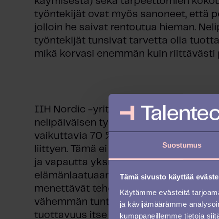
käymisestä) sekä tarpeettomien kokou
työntekijät ovat myös sanoneet, että pe
jolloin he saivat rentoutua hieman. Nel
työntekijät tunsivat tarvetta olla tuott
mikä korvasi enemmän kuin riittävästi
IIH Nordic -yrityksessä on koettu valt
nelipäiväisen työviikon käyttöönoton m
vaikuttavia 70 %:n parannuksia stressii
Suostumus
liittyen. Tämä ei ole vain antanut heid
ja vapautta yksityiselämässään, vaan 
elämänlaatuaan. Tämä saattaa toisaalta 
Tämä sivusto käyttää eväste
menettävät tehokkuutta asioissa, kun 
Käytämme evästeitä tarjoama
vähemmän tunteja. IIH Nordicin kokemu
ja kävijämäärämme analysoim
tuottavuus itse asiassa nousi, vaikka t
kumppaneillemme tietoja siitä