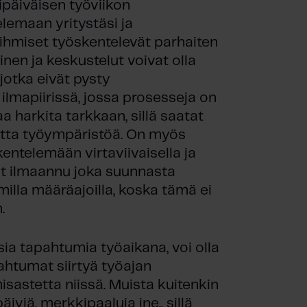
lipäiväisen työviikon
elemaan yritystäsi ja
 ihmiset työskentelevät parhaiten
nen ja keskustelut voivat olla
 jotka eivät pysty
lmapiirissä, jossa prosesseja on
 harkita tarkkaan, sillä saatat
utta työympäristöä. On myös
kentelemään virtaviivaisella ja
vät ilmaannu joka suunnasta
lla määräajoilla, koska tämä ei
.
ia tapahtumia työaikana, voi olla
ahtumat siirtyä työajan
sastetta niissä. Muista kuitenkin
iviä, merkkipaaluja jne., sillä