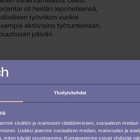
sten vähentämisestä. Useat
rjantai oli heidän lepohetkensä,
ipäiväisen työviikon vuoksi
avampia aktiivisina työtunteinaan,
 puuttuvan päivän.
avia parannuksia stressin suhteen
yötä, ja he ovat havainneet
n, terveyteen ja energiatasoihin
Yksityiskohdat
än työntekijöilleen enemmän aikaa
se on myös parantanut heidän
viitata siihen, että yritykset
itä
työntekijät työskentelevät
mme sisällön ja mainosten räätälöimiseen, sosiaalisen median
s kuitenkin osoittaa, että
iseen. Lisäksi jaamme sosiaalisen median, mainosalan ja analy
yötuntien määrä laski. Tässä
, miten käytät sivustoamme. Kumppanimme voivat yhdistää näitä t