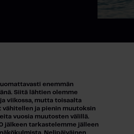
 huomattavasti enemmän
änä. Siitä lähtien olemme
 viikossa, mutta toisaalta
vähitellen ja pienin muutoksin
eita vuosia muutosten välillä.
 jälkeen tarkastelemme jälleen
ri näkökulmista. Nelipäiväinen