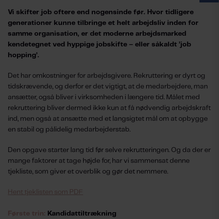
Vi skifter job oftere end nogensinde før. Hvor tidligere
generationer kunne tilbringe et helt arbejdsliv inden for
samme organisation, er det moderne arbejdsmarked
kendetegnet ved hyppige jobskifte – eller såkaldt ’job
hopping’.
Det har omkostninger for arbejdsgivere. Rekruttering er dyrt og
tidskrævende, og derfor er det vigtigt, at de medarbejdere, man
ansætter, også bliver i virksomheden i længere tid. Målet med
rekruttering bliver dermed ikke kun at få nødvendig arbejdskraft
ind, men også at ansætte med et langsigtet mål om at opbygge
en stabil og pålidelig medarbejderstab.
Den opgave starter lang tid før selve rekrutteringen. Og da der er
mange faktorer at tage højde for, har vi sammensat denne
tjekliste, som giver et overblik og gør det nemmere.
Hent tjeklisten som PDF
Første trin:
Kandidattiltrækning