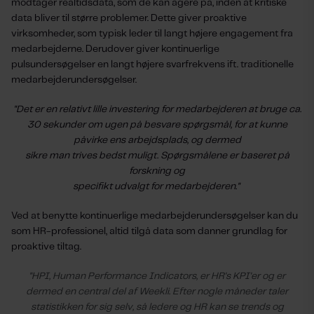
modtager realtidsdata, som de kan agere på, inden at kritiske
data bliver til større problemer. Dette giver proaktive
virksomheder, som typisk leder til langt højere engagement fra
medarbejderne. Derudover giver kontinuerlige
pulsundersøgelser en langt højere svarfrekvens ift. traditionelle
medarbejderundersøgelser.
"Det er en relativt lille investering for medarbejderen at bruge ca.
30 sekunder om ugen på besvare spørgsmål, for at kunne
påvirke ens arbejdsplads, og dermed
sikre man trives bedst muligt. Spørgsmålene er baseret på
forskning og
specifikt udvalgt for medarbejderen."
Ved at benytte kontinuerlige medarbejderundersøgelser kan du
som HR-professionel, altid tilgå data som danner grundlag for
proaktive tiltag.
"HPI, Human Performance Indicators, er HR's KPI'er og er
dermed en central del af Weekli. Efter nogle måneder taler
statistikken for sig selv, så ledere og HR kan se trends og