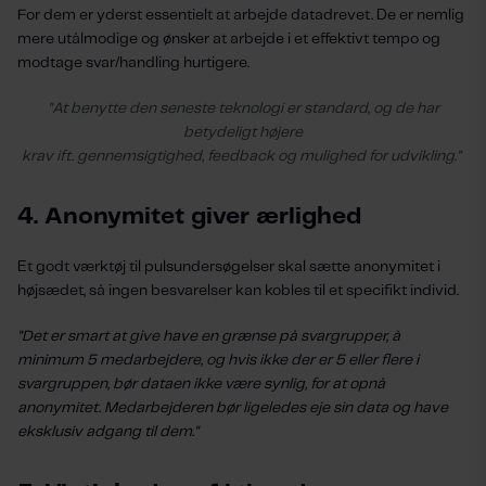
For dem er yderst essentielt at arbejde datadrevet. De er nemlig
mere utålmodige og ønsker at arbejde i et effektivt tempo og
modtage svar/handling hurtigere.
"At benytte den seneste teknologi er standard, og de har
betydeligt højere
krav ift. gennemsigtighed, feedback og mulighed for udvikling."
4. Anonymitet giver ærlighed
Et godt værktøj til pulsundersøgelser skal sætte anonymitet i
højsædet, så ingen besvarelser kan kobles til et specifikt individ.
"Det er smart at give have en grænse på svargrupper, à
minimum 5 medarbejdere, og hvis ikke der er 5 eller flere i
svargruppen, bør dataen ikke være synlig, for at opnå
anonymitet. Medarbejderen bør ligeledes eje sin data og have
eksklusiv adgang til dem."