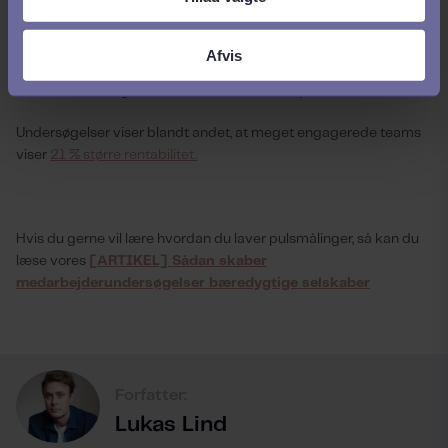
"Vha. et højere
medarbejderengagement
skabes en
højtpræsterende
Afvis
arbejdsplads, hvilket betyder højere lønsomhed. Der findes
utallige studier som beviser netop dette!"
Undersøgelser viser blandt andet, at m
eget engagerede teams
viser
21 % større rentabilitet.
Hvis du gerne vil lære hvordan du laver pulsmålinger, så kan du
læse vores
[ARTIKEL] Sådan skaber
medarbejderundersøgelser bæredygtige selskaber
Forfatter:
Lukas Lind