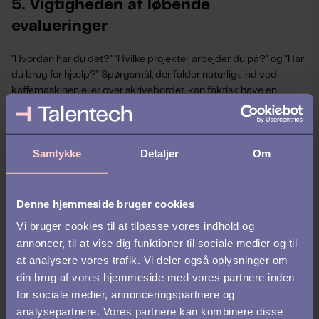
5. Vigtigheden af løbende
evalueringer
"Hvordan har du det?" "Hvilke projekter arbejder du på?" og "Har
du brug for hjælp?" Spørgsmål, der falder naturligt ind ved
kaffemaskinen eller over skrivebordet, kan faktisk have en
negativ effekt på engagement, holdånd og produktivitet, over
tid.
"I denne moderne tilværelse er det vigtigere end nogensinde før
Samtykke
Detaljer
Om
at spørge medarbejderne hvordan de oplever deres
arbejdssituation, så man har
muligheden for at fange de utilfredse og skabe forandring. Det
Denne hjemmeside bruger cookies
bliver også
Vi bruger cookies til at tilpasse vores indhold og
mere og mere tydeligt, at det ikke er nok at foretage
annoncer, til at vise dig funktioner til sociale medier og til
medarbejderundersøgelser
at analysere vores trafik. Vi deler også oplysninger om
én gang om året. Data om medarbejdernes arbejdssituation i
din brug af vores hjemmeside med vores partnere inden
januar kan ikke benyttes i juni, eftersom forholdene er helt
anderledes."
for sociale medier, annonceringspartnere og
analysepartnere. Vores partnere kan kombinere disse