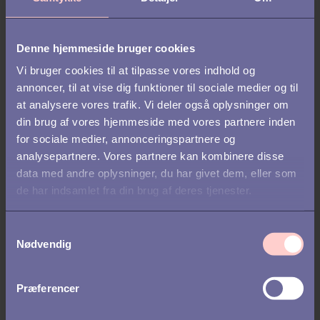
Buddy-projekt
- Få dine buddy-par til at
samarbejde om et lille projekt, selvom det kun er i
en time. Måske er det et bidrag til medarbejdernes
Denne hjemmeside bruger cookies
nyhedsbrev om ting, de har til fælles eller en
Vi bruger cookies til at tilpasse vores indhold og
udfordring om at tegne hinandens foretrukne
annoncer, til at vise dig funktioner til sociale medier og til
tegnefilmsfigurer - med bind for øjnene!
at analysere vores trafik. Vi deler også oplysninger om
din brug af vores hjemmeside med vores partnere inden
Fase 3: Integrering
for sociale medier, annonceringspartnere og
I onboarding-forløbet af nye medarbejdere
analysepartnere. Vores partnere kan kombinere disse
betragtes en medarbejder som integreret, når de
data med andre oplysninger, du har givet dem, eller som
har en stærk forståelse af deres job og ansvar, en
de har indsamlet fra din brug af deres tjenester.
voksende social tilknytning til deres team og den
bredere organisation, en god forståelse af
S
virksomhedens politikker og kan navigere i de
Nødvendig
sagte og usagte regler for deres nye
a
arbejdsplads.
m
t
Præferencer
I denne sidste fase handler det om at tage
y
tingene til det næste niveau og sikre, at din nyeste
k