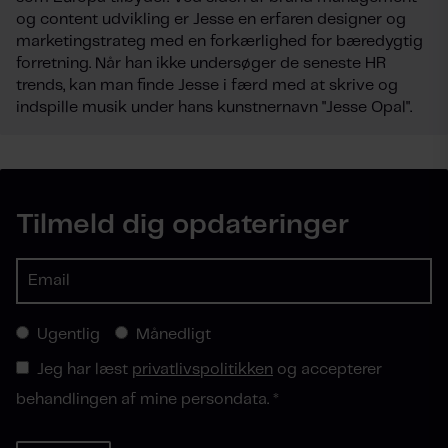
og content udvikling er Jesse en erfaren designer og
marketingstrateg med en forkærlighed for bæredygtig
forretning. Når han ikke undersøger de seneste HR
trends, kan man finde Jesse i færd med at skrive og
indspille musik under hans kunstnernavn "Jesse Opal".
Tilmeld dig opdateringer
Ugentlig
Månedligt
Jeg har læst
privatlivspolitikken
og accepterer
behandlingen af mine persondata.
*