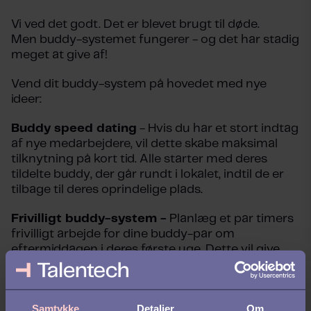
Vi ved det godt. Det er blevet brugt til døde.
Men buddy-systemet fungerer - og det har stadig
meget at give af!
Vend dit buddy-system på hovedet med nye
ideer:
Buddy speed dating
- Hvis du har et stort indtag
af nye medarbejdere, vil dette skabe maksimal
tilknytning på kort tid. Alle starter med deres
tildelte buddy, der går rundt i lokalet, indtil de er
tilbage til deres oprindelige plads.
Frivilligt buddy-system -
Planlæg et par timers
frivilligt arbejde for dine buddy-par om
eftermiddagen i deres første uge. Dette vil give
dem mulighed for at lære hinanden at kende uden
for arbejdet og giver mulighed for en mere
naturlig relation.
Samtykke
Detaljer
Om