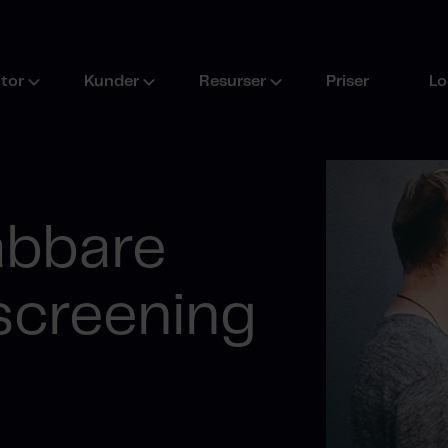
ktor
Kunder
Resurser
Priser
Lo
abbare
screening