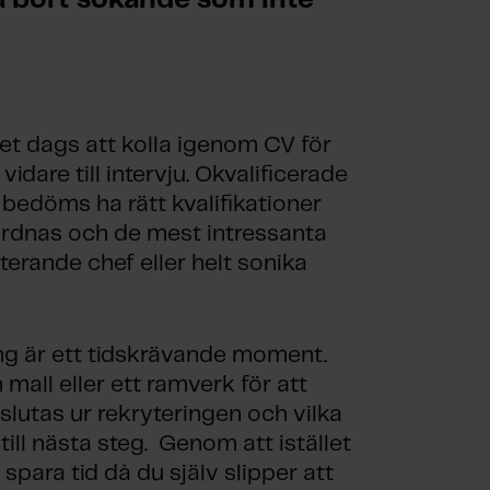
a bort sökande som inte 
et dags att kolla igenom CV för
idare till intervju. Okvalificerade
 bedöms ha rätt kvalifikationer
gordnas och de mest intressanta
terande chef eller helt sonika
g är ett tidskrävande moment.
mall eller ett ramverk för att
slutas ur rekryteringen och vilka
till nästa steg. Genom att istället
spara tid då du själv slipper att