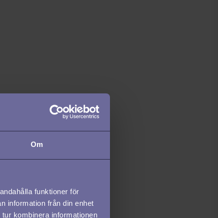
Om
andahålla funktioner för
n information från din enhet
 tur kombinera informationen