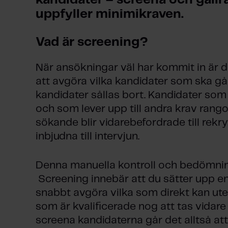
kandidater – screena och gallr
uppfyller minimikraven. 
Vad är screening?
När ansökningar väl har kommit in är d
att avgöra vilka kandidater som ska gå v
kandidater sållas bort. Kandidater som
och som lever upp till andra krav ran
sökande blir vidarebefordrade till rekry
inbjudna till intervjun.
Denna manuella kontroll och bedömnin
Screening innebär att du sätter upp en 
snabbt avgöra vilka som direkt kan ute
som är kvalificerade nog att tas vidare 
screena kandidaterna går det alltså att 