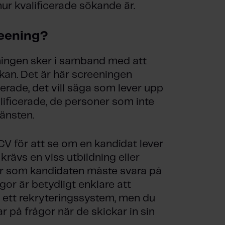
hur kvalificerade sökande är.
reening?
eeningen sker i samband med att
kan. Det är här screeningen
cerade, det vill säga som lever upp
alificerade, de personer som inte
jänsten.
t CV för att se om en kandidat lever
 krävs en viss utbildning eller
gor som kandidaten måste svara på
ågor
är betydligt enklare att
 ett rekryteringssystem, men du
 på frågor när de skickar in sin