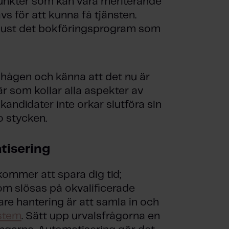
punkter som kan vara meriterande
vs för att kunna få tjänsten.
 just det bokföringsprogram som
d i hågen och känna att det nu är
r som kollar alla aspekter av
 kandidater inte orkar slutföra sin
o stycken.
tisering
ommer att spara dig tid;
m slösas på okvalificerade
gare hantering är att samla in och
stem
. Sätt upp urvalsfrågorna en