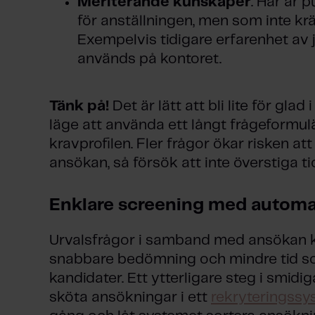
Meriterande kunskaper
. Här är 
för anställningen, men som inte krä
Exempelvis tidigare erfarenhet av
används på kontoret.
Tänk på!
Det är lätt att bli lite för gla
läge att använda ett långt frågeformulä
kravprofilen. Fler frågor ökar risken att
ansökan, så försök att inte överstiga ti
Enklare screening med automa
Urvalsfrågor i samband med ansökan k
snabbare bedömning och mindre tid so
kandidater. Ett ytterligare steg i smidi
sköta ansökningar i ett
rekryteringssy