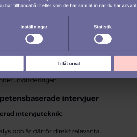
esultat. Utgångspunkten är att
har tillhandahållit eller som de har samlat in när du har använt 
framtida beteende. Människor har
t som de gjort tidigare i
Inställningar
Statistik
nytt sätt att göra det på.
ännetecknas av att de frågor
r man har definierat som viktiga
Tillåt urval
obbanalysen eller
kandidaterna samma frågor och man
der utvärderingen.
petensbaserade intervjuer
rad intervjuteknik:
lys och är därför direkt relevanta