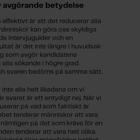
av avgörande betydelse
 effektivt är att det reducerar alla
människor kan göra oss skyldiga
ade intervjuguider och en
ltat är det inte längre i huvudsak
g som avgör kandidatens
tt alla sökande i högre grad
och svaren bedöms på samma sätt.
 inte alla helt likadana om vi
r svaret är ett entydigt nej. När vi
userar på vad som faktiskt är
obbet tenderar människor att vara
å, nämligen på det som krävs för en
nden tenderar att vara helt olika.