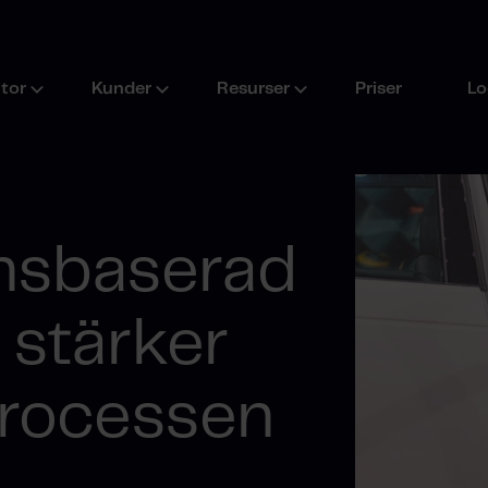
ktor
Kunder
Resurser
Priser
Lo
nsbaserad
 stärker
processen