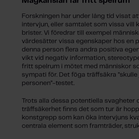
Magkänslan får fritt spelrum
Forskningen har under lång tid visat at
intervjun, eller samtalet som vissa vill 
brister. Vi föredrar till exempel människ
värdesätter vissa egenskaper hos en pe
denna person flera andra positiva egen
vikt vid negativ information, stereoty
fritt spelrum i mötet med människor so
sympati för. Det föga träffsäkra ”skulle
personen”-testet.
Trots alla dessa potentiella svagheter 
träffsäkerhet finns det som tur är hopp.
konstgrepp som kan öka intervjuns kval
centrala element som framträder, struk