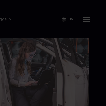
gga in
SV