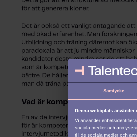
Detta gör att en strukturerad metodik 
för att generera kloner.
Det är också ett vanligt antagande att vi
med ökad erfarenhet. Men forskningen vi
Utbildning och träning däremot kan öka
paradoxala är att ju mindre människor 
kandidater desto mindre ser de ett beh
som är kompetenta har å andra sidan f
bättre. De håller sig yrkesmässigt upp
man då träna på för att bli bättre?
Samtycke
Vad är kompetensbaserad inte
Denna webbplats använder 
En av de intervjuformer som forsknings
Vi använder enhetsidentifierar
för är kompetensbaserade intervjuer 
sociala medier och analysera 
intervjumetodik. Definitionen på kom
till de sociala medier och a