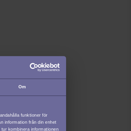
Om
andahålla funktioner för
n information från din enhet
 tur kombinera informationen