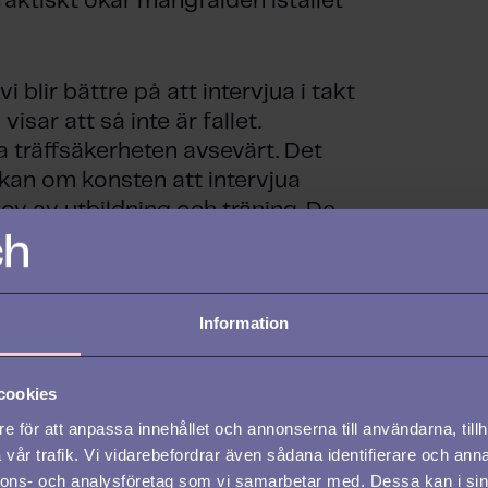
faktiskt ökar mångfalden istället
 blir bättre på att intervjua i takt
sar att så inte är fallet.
 träffsäkerheten avsevärt. Det
kan om konsten att intervjua
ov av utbildning och träning. De
okus på hur de ska kunna bli
daterade och går kurser. Vad ska
Information
rvju?
cookies
litteraturen intresserat sig mest
e för att anpassa innehållet och annonserna till användarna, tillh
eller beteendebaserad
vår trafik. Vi vidarebefordrar även sådana identifierare och anna
petens i detta sammanhang är
nnons- och analysföretag som vi samarbetar med. Dessa kan i sin